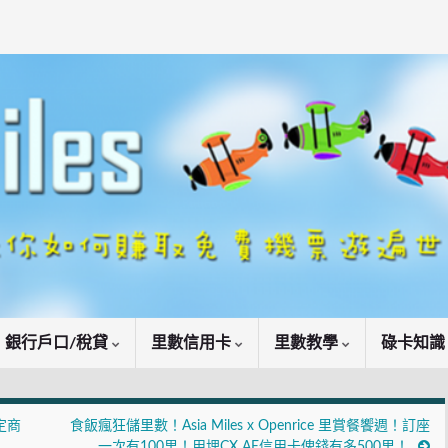
銀行戶口/稅貸
里數信用卡
里數教學
碌卡知
定商
食飯瘋狂儲里數！Asia Miles x Openrice 里賞餐饗週！訂座
一次有100里！用埋CX AE信用卡俾錢有多500里！