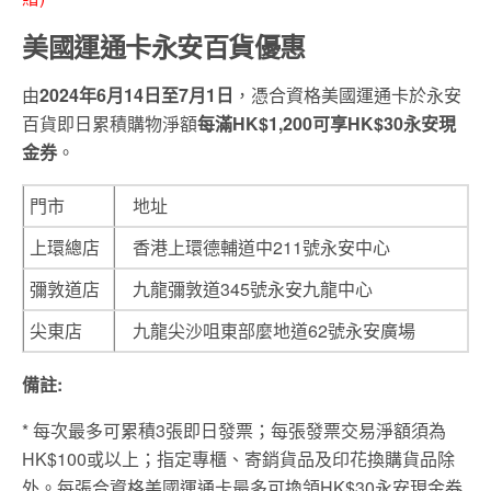
美國運通卡永安百貨優惠
由
2024年6月14日至7月1日
，憑合資格美國運通卡於永安
百貨即日累積購物淨額
每滿HK$1,200可享HK$30永安現
金券
。
門市
地址
上環總店
香港上環德輔道中211號永安中心
彌敦道店
九龍彌敦道345號永安九龍中心
尖東店
九龍尖沙咀東部麼地道62號永安廣場
備註:
* 每次最多可累積3張即日發票；每張發票交易淨額須為
HK$100或以上；指定專櫃、寄銷貨品及印花換購貨品除
外。每張合資格美國運通卡最多可換領HK$30永安現金券