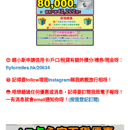
😍 經小斯申請信用卡/戶口/稅貸有額外積分/禮券/現金呀：
flyformiles.hk/20634
😆 記得要follow埋我
Instagram
睇我啲靚旅行相呀！
😳 唔想錯過任何優惠或消息，記得要訂閱我既電子報呀！
一有消息就會email通知你呀！
(按我登記訂閱)