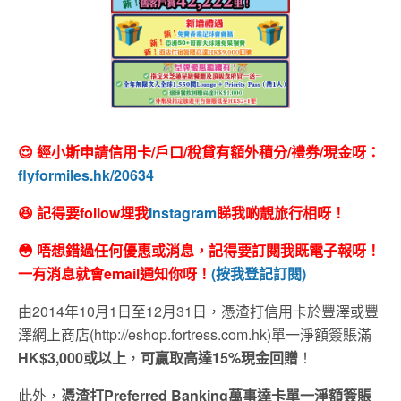
😍 經小斯申請信用卡/戶口/稅貸有額外積分/禮券/現金呀：
flyformiles.hk/20634
😆 記得要follow埋我
Instagram
睇我啲靚旅行相呀！
😳 唔想錯過任何優惠或消息，記得要訂閱我既電子報呀！
一有消息就會email通知你呀！
(按我登記訂閱)
由2014年10月1日至12月31日，憑渣打信用卡於豐澤或豐
澤網上商店(http://eshop.fortress.com.hk)單一淨額簽賬滿
HK$3,000或以上
，
可贏取高達15%現金回贈
！
此外，
憑渣打Preferred Banking萬事達卡單一淨額簽賬