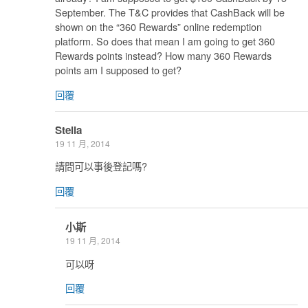
September. The T&C provides that CashBack will be
shown on the “360 Rewards” online redemption
platform. So does that mean I am going to get 360
Rewards points instead? How many 360 Rewards
points am I supposed to get?
回覆
Stella
19 11 月, 2014
請問可以事後登記嗎?
回覆
小斯
19 11 月, 2014
可以呀
回覆