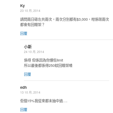
Ky
23 10 月, 2014
請問兩日碌左共兩次，兩次分別都有$3,000，咁係咪兩次
都會有回贈架？
回覆
小斯
24 10 月, 2014
係呀 但係因為你爆佐limit
所以最後都係得250蚊回贈架喳
回覆
edh
13 10 月, 2014
佢個15%我從來都未抽中過….
回覆