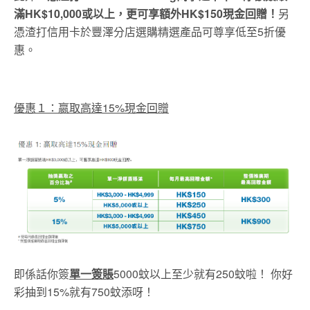
滿HK$10,000或以上，更可享額外HK$150現金回贈！
另
憑渣打信用卡於豐澤分店選購精選產品可尊享低至5折優
惠。
優惠１：嬴取高達15%現金回贈
即係話你簽
單一簽賬
5000蚊以上至少就有250蚊啦！ 你好
彩抽到15%就有750蚊添呀！