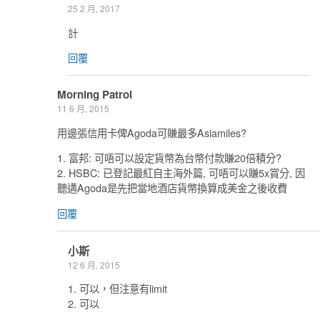
25 2 月, 2017
計
回覆
Morning Patrol
11 6 月, 2015
用邊張信用卡俾Agoda可賺最多Asiamiles?
1. 富邦: 可唔可以設定貨幣為台幣付款賺20倍積分?
2. HSBC: 已登記最紅自主海外篇, 可唔可以賺5x賞分, 因
聽遘Agoda是先把當地酒店貨幣換算成美金之後收費
回覆
小斯
12 6 月, 2015
1. 可以，但注意有limit
2. 可以