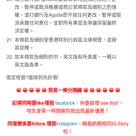
改、暫停或取消推廣或修訂其條款及細則之酌情
權，渣打銀行及Agoda恕不就任何更改、暫停或取
消承擔任何責任，並對所有事宜及爭議保留最終
決定權。
本條款及細則受香港特別行政區法律規管，並按
其詮釋。
如本條款及細則的中、英文版有所差異，一概以
英文版為準。
借定唔借?還得到先好借!
😀 😀 😀 😀 😀 我是一條分隔線 😀 😀 😀 😀 😀 😀
記得同時要like埋我
facebook
，仲要撳埋”see first”，
咁先會第一時間睇到我出既最新優惠！
同埋梗係要follow 埋我
Instagram
，睇我啲靚相同IG Story
啦！