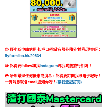
😍 經小斯申請信用卡/戶口/稅貸有額外積分/禮券/現金呀：
flyformiles.hk/20634
😆 記得要follow埋我
Instagram
睇我啲靚旅行相呀！
😳 唔想錯過任何優惠或消息，記得要訂閱我既電子報呀！
一有消息就會email通知你呀！
(按我登記訂閱)