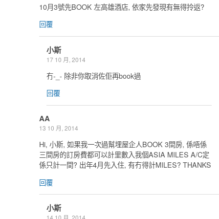
10月3號先BOOK 左高雄酒店, 依家先發現有無得拎返?
回覆
小斯
17 10 月, 2014
冇-_- 除非你取消佐佢再book過
回覆
AA
13 10 月, 2014
Hi, 小斯, 如果我一次過幫埋屋企人BOOK 3間房, 係唔係
三間房的訂房費都可以計里數入我個ASIA MILES A/C定
係只計一間? 出年4月先入住, 有冇得計MILES? THANKS
回覆
小斯
14 10 月, 2014