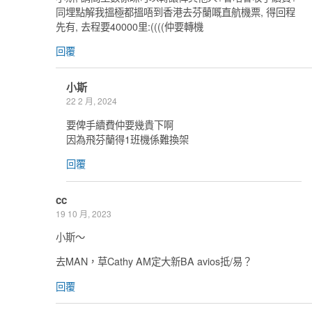
同埋點解我搵極都搵唔到香港去芬蘭嘅直航機票, 得回程
先有, 去程要40000里:((((仲要轉機
回覆
小斯
22 2 月, 2024
要俾手續費仲要幾貴下啊
因為飛芬蘭得1班機係難換架
回覆
cc
19 10 月, 2023
小斯～
去MAN，草Cathy AM定大新BA avios抵/易？
回覆