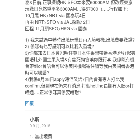
泰&日航,正事探親HK-SFO本來要60000AM,但改經東京
玩幾日竟然重平多3000AM…得57000 :)…..行程如下:
10月尾 HK>NRT via 國泰玩4日
再由 NRT>SFO via JAL探親12日
回程 11月頭SFO>HKG via 國泰
1) 我未試過中轉時出境玩幾日再入境轉機,出境費要幾錢?
2) 係咪有乜野証明可以比我入番境?
3)你都知去日本會忍唔住買日本生果想帶番香港,但好似美
國唔比外國生果入境&有隻死狗會嗅你既行李,我係咪冇機
會帶到or會唔會可以係美國機場寄住艙等我由美國番香港
時可以囉番?
4)我係8月28日apply時佢又話7日內會有專人打比我
confirm,但到現在仍未有消息,打個hotline長期冇人聽or打
唔通….正常係咪真係要咁耐?
回覆
小斯
9 9 月, 2018
1. 無出境費