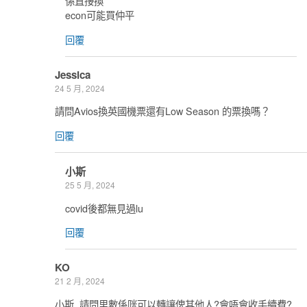
係直接換
econ可能買仲平
回覆
Jessica
24 5 月, 2024
請問Avios換英國機票還有Low Season 的票換嗎？
回覆
小斯
25 5 月, 2024
covid後都無見過lu
回覆
KO
21 2 月, 2024
小斯, 請問里數係咪可以轉讓俾其他人?會唔會收手續費?