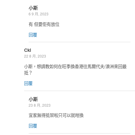
小斯
6 9 月, 2023
有 但要佢有放位
回覆
Ckl
22 8 月, 2023
小斯，想請教如何在旺季換香港往馬爾代夫/澳洲來回最
抵？
回覆
小斯
23 8 月, 2023
宜家無得抵架啦只可以就咁換
回覆