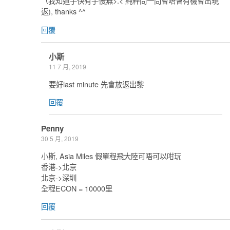
（我知道手快有手慢無>.< 純粹問一問會唔會有機會出現
返), thanks ^^
回覆
小斯
11 7 月, 2019
要好last minute 先會放返出黎
回覆
Penny
30 5 月, 2019
小斯, Asia Miles 假單程飛大陸可唔可以咁玩
香港->北京
北京->深圳
全程ECON = 10000里
回覆