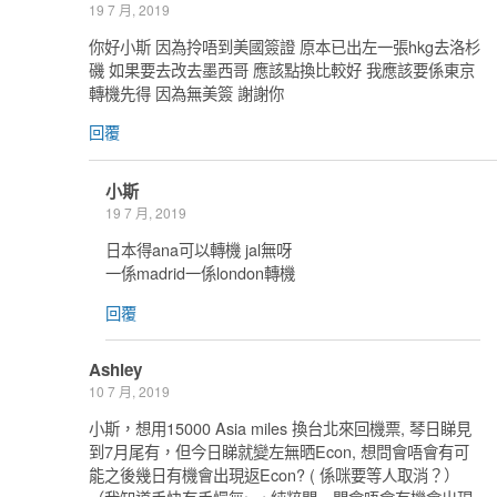
19 7 月, 2019
你好小斯 因為拎唔到美國簽證 原本已出左一張hkg去洛杉
磯 如果要去改去墨西哥 應該點換比較好 我應該要係東京
轉機先得 因為無美簽 謝謝你
回覆
小斯
19 7 月, 2019
日本得ana可以轉機 jal無呀
一係madrid一係london轉機
回覆
Ashley
10 7 月, 2019
小斯，想用15000 Asia miles 換台北來回機票, 琴日睇見
到7月尾有，但今日睇就變左無晒Econ, 想問會唔會有可
能之後幾日有機會出現返Econ? ( 係咪要等人取消？）