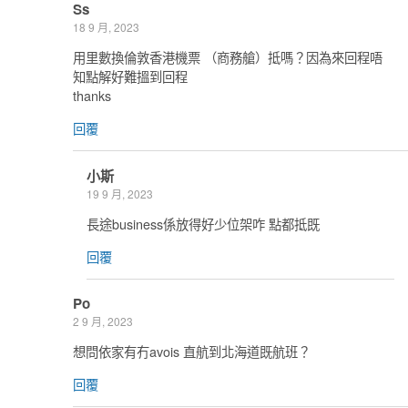
Ss
18 9 月, 2023
用里數換倫敦香港機票 （商務艙）抵嗎？因為來回程唔
知點解好難搵到回程
thanks
回覆
小斯
19 9 月, 2023
長途business係放得好少位架咋 點都抵既
回覆
Po
2 9 月, 2023
想問依家有冇avois 直航到北海道既航班？
回覆