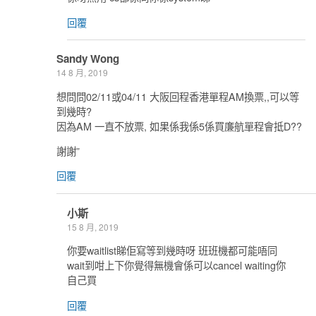
回覆
Sandy Wong
14 8 月, 2019
想問問02/11或04/11 大阪回程香港單程AM換票,,可以等
到幾時?
因為AM 一直不放票, 如果係我係5係買廉航單程會抵D??
謝謝”
回覆
小斯
15 8 月, 2019
你要waitlist睇佢寫等到幾時呀 班班機都可能唔同
wait到咁上下你覺得無機會係可以cancel waiting你
自己買
回覆