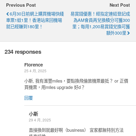
Previous Post
Next Post
6月30日前網上購買機場快綫
易賞錢優惠！經指定連結登記成
車票1蚊1里！香港站來回機場
為AM會員再兌換積分可獲300
就已經賺到180里！
里；每用1,200易賞錢兌換可獲
額外300里
234 responses
Florence
25 4 月, 2025
小斯, 我有滙豐miles，要點換飛倫敦機票最抵？ or 正價
買機票，用miles upgrade 好d？
回覆
小斯
29 4 月, 2025
直接換到就最好啊（business） 宜家都無特別方法