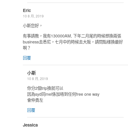
Eric
10 8 月, 2019
小斯您好，
有事請教，我有130000AM, 下年二月尾的時候想換兩張
business去悉尼，七月中的時候去大阪，請問點樣換最好
啊？
回覆
小斯
10 8 月, 2019
你分2個trip換就可以
因為syd同mel係加唔到任何free one way
會仲貴左
回覆
Jessica