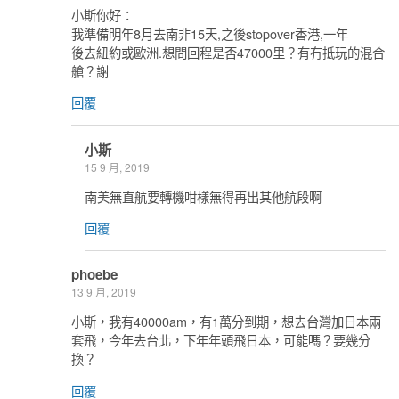
小斯你好：
我準備明年8月去南非15天,之後stopover香港,一年
後去紐約或歐洲.想問回程是否47000里？有冇抵玩的混合
艙？謝
回覆
小斯
15 9 月, 2019
南美無直航要轉機咁樣無得再出其他航段啊
回覆
phoebe
13 9 月, 2019
小斯，我有40000am，有1萬分到期，想去台灣加日本兩
套飛，今年去台北，下年年頭飛日本，可能嗎？要幾分
換？
回覆