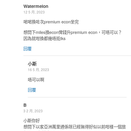
Watermelon
12 5 月, 2023
啱啱換咗次premium econ坐完
想問下miles換econ俾錢升premium econ，可唔可以？
因為就咁換都幾唔抵tks
回覆
小斯
16 5 月, 2023
唔可以啊
回覆
B
3 2 月, 2023
小斯你好
想問下以家亞洲萬里通係咪已經無得好似以前咁樣一個旅