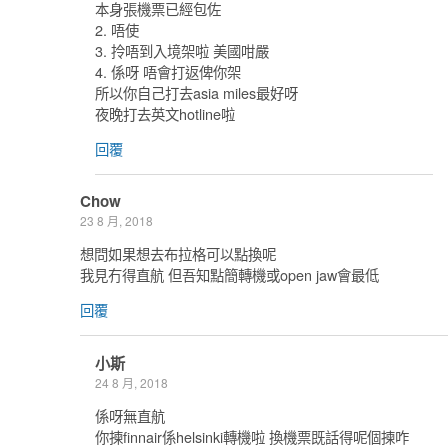
本身張機票已經包佐
2. 唔使
3. 拎唔到入境架啦 美國咁嚴
4. 係呀 唔會打返俾你架
所以你自己打去asia miles最好呀
夜晚打去英文hotline啦
回覆
Chow
23 8 月, 2018
想問如果想去布拉格可以點換呢
我見冇得直航 但吾知點簡轉機或open jaw會最低
回覆
小斯
24 8 月, 2018
係呀無直航
你揀finnair係helsinki轉機啦 換機票既話得呢個揀咋