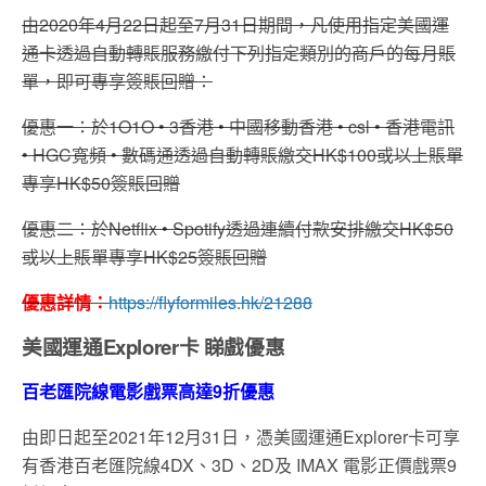
由2020
年4月22日起至7月31日期間，
凡使用指定美國運
通卡透過自動轉賬服務繳付下列指定類別的商戶的
每月賬
單，即可專享簽賬回贈：
優惠一：於1O1O • 3香港 • 中國移動香港 • csl • 香港電訊
• HGC寬頻 • 數碼通透過自動轉賬繳交HK$100或以上賬單
專享HK$50簽賬回贈
優惠二：於Netflix • Spotify透過連續付款安排繳交HK$50
或以上賬單專享HK$25簽賬回贈
優惠詳情：
https://flyformiles.hk/21288
美國運通Explorer卡 睇戲優惠
百老匯院線電影戲票高達9折優惠
由即日起至2021年12月31日，憑美國運通Explorer卡可享
有香港百老匯院線4DX、3D、2D及 IMAX 電影正價戲票9