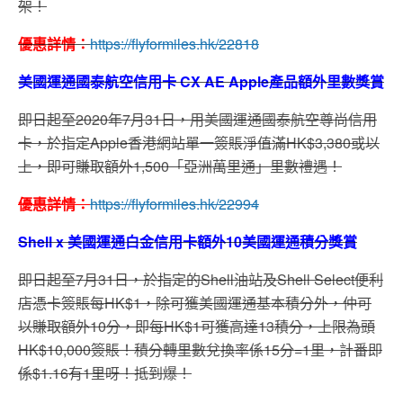
架！
優惠詳情：
https://flyformiles.hk/22818
美國運通國泰航空信用卡 CX AE Apple產品額外里數獎賞
即日起至
2020
年
7
月
31
日，用美國運通國泰航空尊尚信用
卡，於指定
Apple
香港網站單一簽賬淨值滿
HK$3,380
或以
上，即可賺取額外
1,500
「亞洲萬里通」里數禮遇！
優惠詳情：
https://flyformiles.hk/22994
Shell x 美國運通白金信用卡額外10美國運通積分獎賞
即日起至7月31日，於指定的Shell油站及Shell Select便利
店憑卡簽賬每HK$1，除可獲美國運通基本積分外，仲可
以賺取額外10分，即每HK$1可獲高達13積分，上限為頭
HK$10,000簽賬！積分轉里數兌換率係15分=1里，計番即
係$1.16有1里呀！抵到爆！