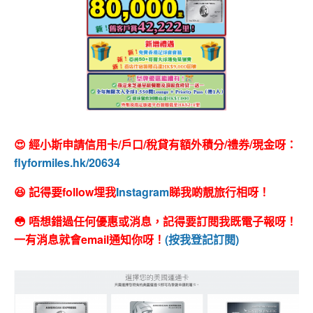
😍 經小斯申請信用卡/戶口/稅貸有額外積分/禮券/現金呀：
flyformiles.hk/20634
😆 記得要follow埋我
Instagram
睇我啲靚旅行相呀！
😳 唔想錯過任何優惠或消息，記得要訂閱我既電子報呀！
一有消息就會email通知你呀！
(按我登記訂閱)