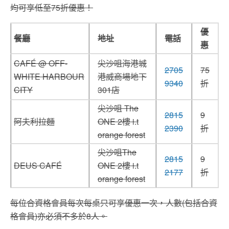
均可享低至75折優惠！
優
餐廳
地址
電話
惠
CAFÉ @ OFF-
尖沙咀海港城
2705
75
WHITE HARBOUR
港威商場地下
9340
折
CITY
301店
尖沙咀 The
2815
9
阿夫利拉麵
ONE 2樓 i.t
2390
折
orange forest
尖沙咀The
2815
9
DEUS CAFÉ
ONE 2樓 i.t
2177
折
orange forest
每位合資格會員每次每桌只可享優惠一次，人數(包括合資
格會員)亦必須不多於8人。