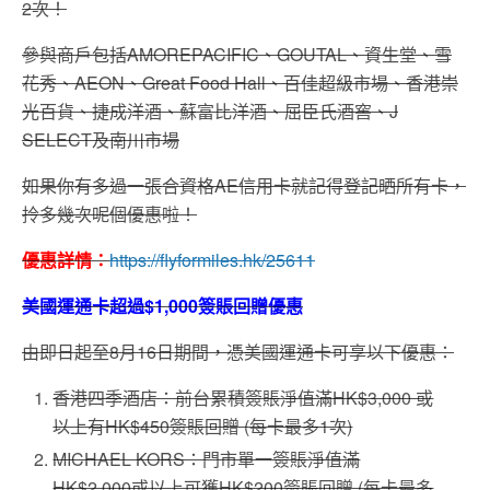
2次！
參與商戶包括AMOREPACIFIC、GOUTAL、資生堂、雪
花秀、AEON、Great Food Hall、百佳超級市場、香港崇
光百貨、捷成洋酒、蘇富比洋酒、屈臣氏酒窖、J
SELECT及南川市場
如果你有多過一張合資格AE信用卡就記得登記晒所有卡，
拎多幾次呢個優惠啦！
優惠詳情：
https://flyformiles.hk/25611
美國運通卡超過$1,000簽賬回贈優惠
由即日起至8月16日期間，憑美國運通卡可享以下優惠：
香港四季酒店：前台累積簽賬淨值滿HK$3,000 或
以上有HK$450簽賬回贈 (每卡最多1次)
MICHAEL KORS：門市單一簽賬淨值滿
HK$2,000或以上可獲HK$200簽賬回贈 (每卡最多