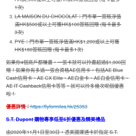
1次)
LA MAISON DU CHOCOLAT：門市單一簽賬淨值
滿HK$500或以上可獲HK$100簽賬回贈 (每卡最多
3次)
PYE：門市單一簽賬淨值滿HK$1,200或以上可獲
HK$180簽賬回贈 (每卡最多1次)
如果你4個商戶都賺盡，一張卡就可以拎盡超過$1,000回
贈！如果你有多過一張合資格AE信用卡，包括AE Blue
Cash信用卡、AE CX Elite、AE白金卡、AE白金信用卡、
AE IT Cashback信用卡等等，就可以拎多幾次呢個優惠
啦！
優惠詳情：
https://flyformiles.hk/25353
S.T. Dupont 購物專享低至6折優惠及精美禮品
由2020年11月1日至30日，憑美國運通卡於指定 S.T.