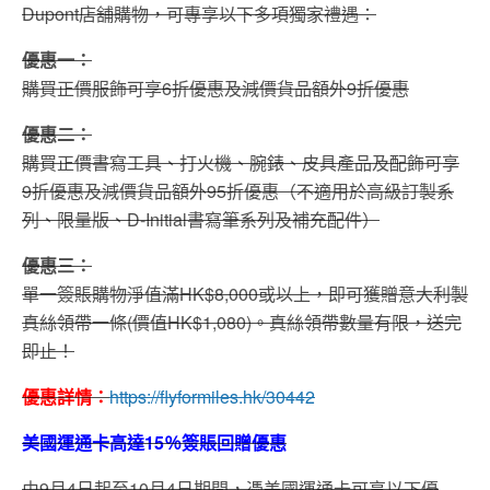
Dupont店舖購物，可專享以下多項獨家禮遇：
優惠一：
購買正價服飾可享6折優惠及減價貨品額外9折優惠
優惠二：
購買正價書寫工具、打火機、腕錶、皮具產品及配飾可享
9折優惠及減價貨品額外95折優惠（不適用於高級訂製系
列、限量版、D-
Initial書寫筆系列及補充配件）
優惠三：
單一簽賬購物淨值滿HK$8,000或以上，即可獲贈意大利製
真絲領帶一條(價值HK$1,080)。真絲領帶數量有限，送完
即止！
優惠詳情：
https://flyformiles.hk/30442
美國運通卡高達15％簽賬回贈優惠
由9月4日起至10月4日期間，憑美國運通卡可享以下優