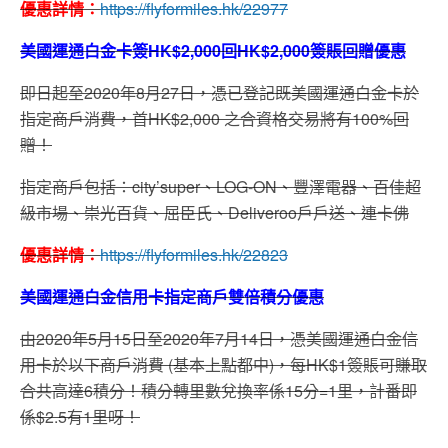
優惠詳情：
https://flyformiles.hk/22977
美國運通白金卡簽HK$2,000回HK$2,000簽賬回贈優惠
即日起至2020年8月27日，
憑已登記既美國運通白金卡於
指定商戶消費，首HK$2,
000 之合資格交易將有100%回
贈！
指定商戶包括：
city’super、
LOG-ON、
豐澤電器、百佳超
級市場、崇光百貨、屈臣氏、Deliveroo戶戶送、連卡佛
優惠詳情：
https://flyformiles.hk/22823
美國運通白金信用卡指定商戶雙倍積分優惠
由2020年5月15日至2020年7月14日，憑美國運通白金信
用卡於以下商戶消費 (基本上點都中)，每HK$1簽賬可賺取
合共高達6積分！積分轉里數兌換率係15分=1里，計番即
係$2.5有1里呀！