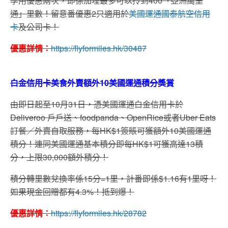
享用優惠兩次，即係加埋最多可以拎到400「亞洲萬里
通」里數！留意番優惠2只適用於
美國運通國泰航空信用
卡
及公司卡！
優惠詳情：
https://flyformiles.hk/30487
白金信用卡美食外賣額外10美國運通積分獎賞
由即日起至10月31日，憑美國運通白金信用卡於
Deliveroo 戶戶送、foodpanda、OpenRice或者Uber Eats
訂餐／外賣自取服務，每HK$1簽賬可獲額外10美國運通
積分！連同美國運通基本積分即每HK$1可獲高達13積
分，上限30,000額外積分！
積分轉里數兌換率係15分=1里，計番即係$1.16有1里呀！
如果現金回贈都有4.3%！抵到爆！
優惠詳情：
https://flyformiles.hk/28782