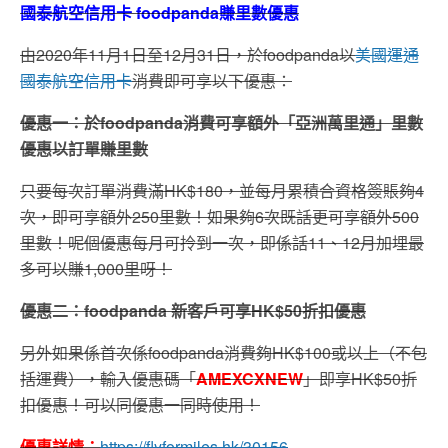
國泰航空信用卡 foodpanda賺里數優惠
由2020年11月1日至12月31日，於foodpanda以
美國運通
國泰航空信用卡
消費即可享以下優惠：
優惠一：於foodpanda消費可享額外「亞洲萬里通」里數
優惠以訂單賺里數
只要每次訂單消費滿HK$180，並每月累積合資格簽賬夠4
次，即可享額外250里數！如果夠6次既話更可享額外500
里數！呢個優惠每月可拎到一次，即係話11、12月加埋最
多可以賺1,000里呀！
優惠二：foodpanda 新客戶可享HK$50折扣優惠
另外如果係首次係foodpanda消費夠HK$100或以上（不包
括運費），輸入優惠碼「
AMEXCXNEW
」即享HK$50折
扣優惠！可以同優惠一同時使用！
優惠詳情：
https://flyformiles.hk/30156