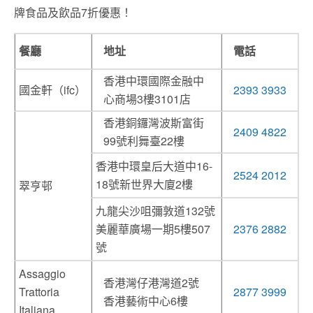
牌食品及飲品7折優惠！
餐廳
地址
電話
香港中環國際金融中
國金軒（ifc）
2393 3933
心商場3樓3101店
香港銅鑼灣波斯富街
2409 4822
99號利舞臺22樓
香港中環皇后大道中16-
2524 2012
18號新世界大廈2樓
翠亨邨
九龍尖沙咀彌敦道132號
美麗華廣場一期5樓507
2376 2882
號
Assaggio
香港灣仔港灣道2號
Trattoria
2877 3999
香港藝術中心6樓
Italiana