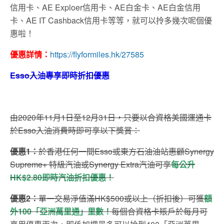
信用卡、AE Exploer信用卡、AE白金卡、AE白金信用
卡、AE IT Cashback信用卡等等，就可以拎多幾次呢個優
惠啦！
優惠詳情：
https://flyformiles.hk/27585
Esso入油專享即時折扣優惠
由2020年11月1日至12月31日，只要以合資格美國運通卡
於Esso入油消費時即可享以下獎賞：
優惠1：
於香港任何一間Esso或東方石油油站惠顧Synergy
Supreme+ 特級汽油或Synergy Extra汽油可享
每公升
HK$2.80即時汽油折扣優惠！
優惠2：
單一交易淨值滿HK$500或以上（折扣後）可獲
額
外100「亞洲萬里通」里數！
每個合資格卡賬戶於每月可