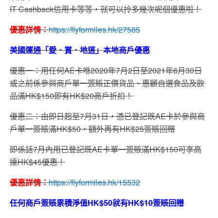
IT Cashback信用卡等等，就可以拎多幾次呢個優惠啦！
優惠詳情：
https://flyformiles.hk/27585
美國運通「愛．賞．地道」本地商戶優惠
優惠一：用任何AE卡喺2020年7月2日至2021年6月30日
或之前係參與商戶單一簽賬正價貨品、惠顧自選食品及飲
品滿HK$150即有HK$20商戶折扣！
優惠二：由即日起至7月31日，憑已登記既AE卡於參與商
戶單一簽賬滿HK$50，額外再有HK$25簽賬回贈
即係話7月內用已登記既AE卡單一簽賬滿HK$150可享高
達HK$45優惠！
優惠詳情：
https://flyformiles.hk/15532
任何商戶簽賬累積淨值HK$50就有HK$10簽賬回贈