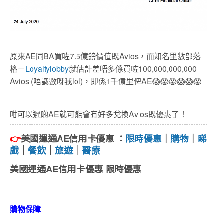
原來AE同BA買咗7.5億鎊價值既Avios，而知名里數部落
格－
Loyaltylobby
就估計差唔多係買咗100,000,000,000
Avios (唔識數呀我lol)，即係1千億里俾AE😱😱😱😱😱😱
咁可以遲啲AE就可能會有好多兌換Avios既優惠了！
👉
美國運通AE信用卡優惠 ：
限時優惠
｜
購物
｜
睇
戲
｜
餐飲
｜
旅遊
｜
醫療
美國運通AE信用卡優惠 限時優惠
購物保障