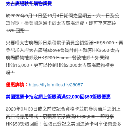
太古廣場秋冬購物獎賞
於2020年9月11日至10月4日期間之星期五、六、日及公
眾假期，憑美國運通卡於太古廣場消費，即可享有高達
15％回贈！
只要喺太古廣場即日累積電子消費金額簽滿HK$5,000，再
登記加入埋太古廣場above會員計劃，就有HK$500 太古
廣場購物禮券及HK$200 Emmer 餐飲禮券！如果夠
HK$15,000，更可以拎到HK$2,300太古廣場購物禮券
呀！
優惠詳情：
https://flyformiles.hk/28087
美國運通卡
指定網上簽賬消滿$2,000回$50
簽賬優惠
2020年9月30日或之前登記合資格卡並於參與商戶之網上
商店或應用程式，累積簽賬淨值滿HK$2,000，即可享
HK$50簽賬回贈！每張已登記之美國運通卡可享優惠最多