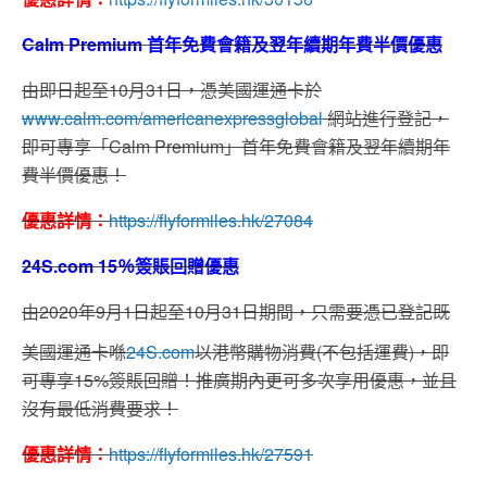
Calm Premium 首年免費會籍及翌年續期年費半價優惠
由即日起至10月31日，憑美國運通卡於
www.calm.com/americanexpressglobal
網站進行登記，
即可專享「Calm Premium」首年免費會籍及翌年續期年
費半價優惠！
優惠詳情：
https://flyformiles.hk/27084
24S.com 15％簽賬回贈優惠
由2020年9月1日起至10月31日期間，只需要憑已登記既
美國運通卡喺
24S
.
com
以港幣購物消費(不包括運費)，即
可專享15%簽賬回贈！推廣期內更可多次享用優惠，並且
沒有最低消費要求！
優惠詳情：
https://flyformiles.hk/27591