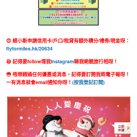
😍 經小斯申請信用卡/戶口/稅貸有額外積分/禮券/現金呀：
flyformiles.hk/20634
😆 記得要follow埋我
Instagram
睇我啲靚旅行相呀！
😳 唔想錯過任何優惠或消息，記得要訂閱我既電子報呀！
一有消息就會email通知你呀！
(按我登記訂閱)