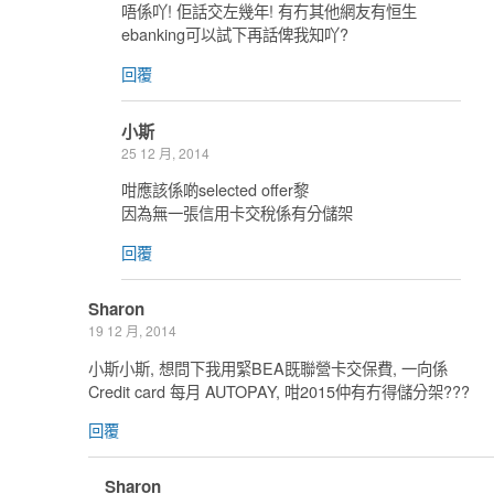
唔係吖! 佢話交左幾年! 有冇其他網友有恒生
ebanking可以試下再話俾我知吖?
回覆
小斯
25 12 月, 2014
咁應該係啲selected offer黎
因為無一張信用卡交稅係有分儲架
回覆
Sharon
19 12 月, 2014
小斯小斯, 想問下我用緊BEA既聯營卡交保費, 一向係
Credit card 每月 AUTOPAY, 咁2015仲有冇得儲分架???
回覆
Sharon