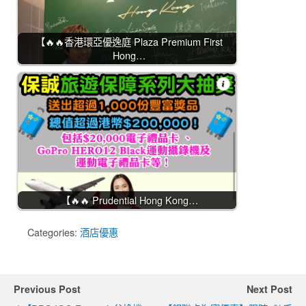
【🔥🔥香港環亞優逸庭 Plaza Premium First
Hong…
【🔥🔥 Prudential Hong Kong…
Categories:
酒店優惠
Previous Post
Next Post