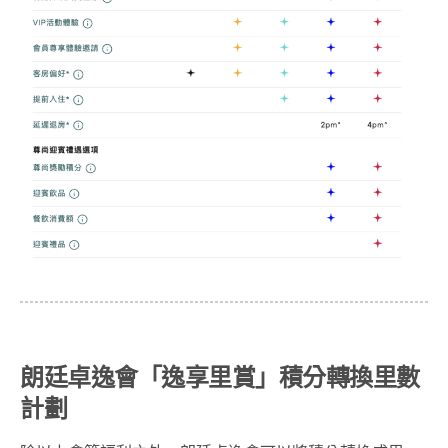
朗廷卓逸會「逸享里賞」積分轉換里數
計劃