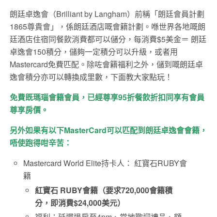
朗廷卓逸會（Brilliant by Langham）前稱「朗廷會員計劃
1865尊貴會」，係朗廷酒店嘅會籍計劃。喺世界各地嘅朗
廷酒店住宿同餐飲消費都可以儲分，每消費$5美金＝ 朗廷
卓逸會150積分，儲夠一定積分可以升級，或者用
Mastercard免費匹配。除咗會籍福利之外，儲到嘅朗廷卓
逸會積分亦可以轉換成里數，下面教大家點玩！
免費既瑪瑙會籍會員，已經尊享95折餐飲折扣同享有會員
尊享房價。
另外如果有以下MasterCard可以匹配到朗廷卓逸會會籍，
唔使跑得咁辛苦：
Mastercard World Elite持卡人： 紅寶石RUBY會
籍
紅寶石
RUBY會籍
（要求
720,000
會籍積
分，即消費
$24,000
美元）
福利：延遲退房至
4pm
、當地歡迎禮品、額