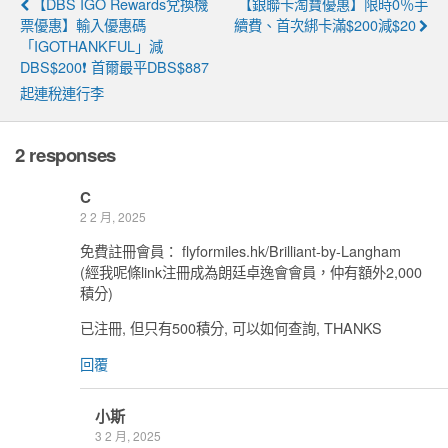
【DBS IGO Rewards兌換機
【銀聯卡淘寶優惠】限時0％手
票優惠】輸入優惠碼
續費、首次綁卡滿$200減$20
「IGOTHANKFUL」減
DBS$200❗ 首爾最平DBS$887
起連稅連行李
2 responses
C
2 2 月, 2025
免費註冊會員： flyformiles.hk/Brilliant-by-Langham
(經我呢條link注冊成為朗廷卓逸會會員，仲有額外2,000
積分)
已注冊, 但只有500積分, 可以如何查詢, THANKS
回覆
小斯
3 2 月, 2025