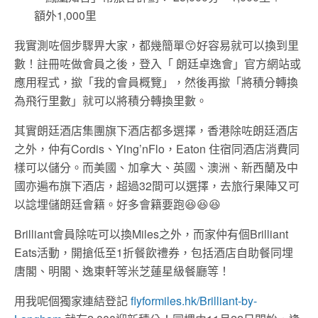
額外1,000里
我實測咗個步驟畀大家，都幾簡單😙好容易就可以換到里
數！註冊咗做會員之後，登入「 朗廷卓逸會」官方網站或
應用程式，撳「我的會員概覽」，然後再撳「將積分轉換
為飛行里數」就可以將積分轉換里數。
其實朗廷酒店集團旗下酒店都多選擇，香港除咗朗廷酒店
之外，仲有Cordis、Ying’nFlo，Eaton 住宿同酒店消費同
樣可以儲分。而美國、加拿大、英國、澳洲、新西蘭及中
國亦遍布旗下酒店，超過32間可以選擇，去旅行果陣又可
以諗埋儲朗廷會籍。好多會籍要跑😆😆😆
Brilliant會員除咗可以換Miles之外，而家仲有個Brilliant
Eats活動，開搶低至1折餐飲禮券，包括酒店自助餐同埋
唐閣、明閣、逸東軒等米芝蓮星級餐廳等！
用我呢個獨家連結登記
flyformiles.hk/Brilliant-by-