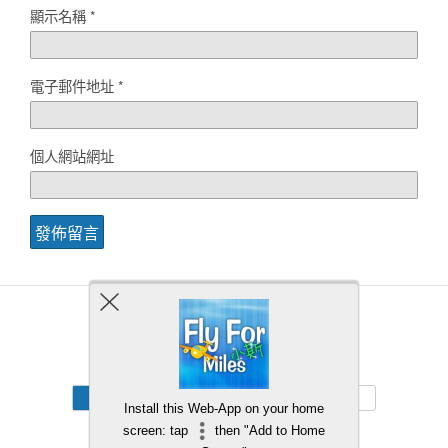
顯示名稱
*
電子郵件地址
*
個人網站網址
Back to top
Mobile
Desktop
Install this Web-App on your home
screen: tap
then "Add to Home