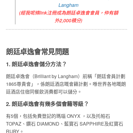
Langham
(經我呢條link注冊成為朗廷卓逸會會員，仲有額
外2,000積分)
朗廷卓逸會常見問題
1. 朗廷卓逸會儲分方法？
朗廷卓逸會（Brilliant by Langham）前稱「朗廷會員計劃
1865尊貴會」，係朗廷酒店嘅會籍計劃。喺世界各地嘅朗
廷酒店住宿同餐飲消費都可以儲分。
2. 朗廷卓逸會有幾多個會籍等級？
有5個，包括免費登記的瑪瑙 ONYX ，以及托帕石
TOPAZ、鑽石 DIAMOND、藍寶石 SAPPHIRE及紅寶石
RUBY。