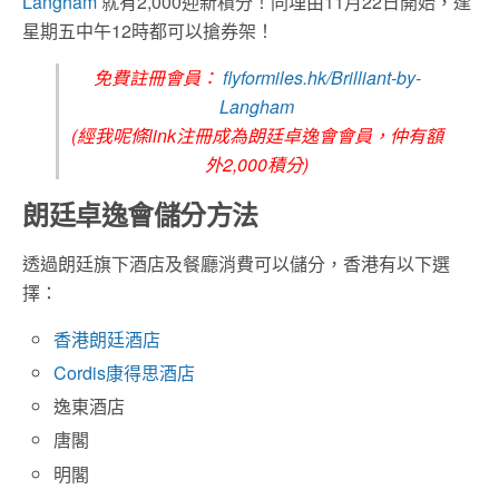
Langham
就有2,000迎新積分！同埋由11月22日開始，逢
星期五中午12時都可以搶券架！
免費註冊會員：
flyformiles.hk/Brilliant-by-
Langham
(經我呢條link注冊成為朗廷卓逸會會員，仲有額
外2,000積分)
朗廷卓逸會儲分方法
透過朗廷旗下酒店及餐廳消費可以儲分，香港有以下選
擇：
香港朗廷酒店
Cordis康得思酒店
逸東酒店
唐閣
明閣