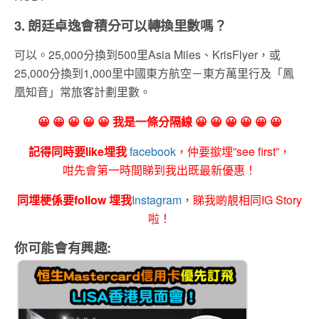
3. 朗廷卓逸會積分可以轉換里數嗎？
可以。25,000分換到500里Asia Miles、KrisFlyer，或
25,000分換到1,000里中國東方航空－東方萬里行及「鳳
凰知音」常旅客計劃里數。
😀 😀 😀 😀 😀 我是一條分隔線 😀 😀 😀 😀 😀 😀
記得同時要like埋我
facebook
，仲要撳埋”see first”，
咁先會第一時間睇到我出既最新優惠！
同埋梗係要follow 埋我
Instagram
，睇我啲靚相同IG Story
啦！
你可能會有興趣: