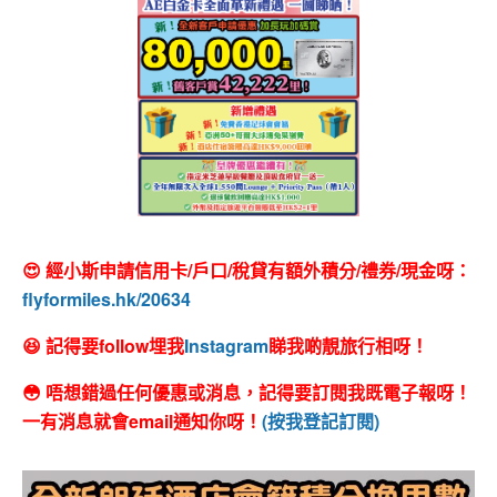
😍 經小斯申請信用卡/戶口/稅貸有額外積分/禮券/現金呀：
flyformiles.hk/20634
😆 記得要follow埋我
Instagram
睇我啲靚旅行相呀！
😳 唔想錯過任何優惠或消息，記得要訂閱我既電子報呀！
一有消息就會email通知你呀！
(按我登記訂閱)