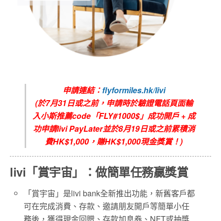
申請連結：
flyformiles.hk/livi
(
於7
月
31
日或之前，申請時於驗證電話頁面輸
入小斯推薦
code
「FLY#1000$
」成功開戶
+
成
功申請
livi PayLater
並於8
月19日
或之前累積消
費
HK$1,000
，賺
HK$1,000
現金獎賞！
)
livi「賞宇宙」：做簡單任務贏獎賞
「賞宇宙」是livi bank全新推出功能，新舊客戶都
可在完成消費、存款、邀請朋友開戶等簡單小任
務後，獲得現金回贈、存款加息券、NFT或抽獎