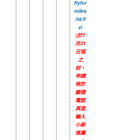
flyfor
miles
.hk/li
vi
(
於7
月
31
日或
之
前，
申請
時於
驗證
電話
頁面
輸入
小斯
推薦