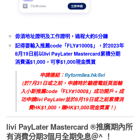
毋須地址證明及工作證明，過程大約
5
分鐘
記得要輸入推薦
code「FLY#1000$」
，於2023年
8
月19
日前以
livi PayLater Mastercard
累積分期
消費滿
$1,000
，
可享
$1,000
現金獎賞
申請連結：
flyformiles.hk/livi
(
於7
月
31
日或之前，申請時於驗證電話頁面輸
入小斯推薦
code
「FLY#1000$
」成功開戶
+
成
功申請
livi PayLater
並於8
月19日
或之前累積消
費
HK$1,000
，賺
HK$1,000
現金獎賞！
)
livi PayLater Mastercard ®推廣期內
所
有消費分期
3
個月全期免息＠
^
！