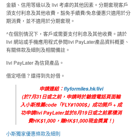
金額、信用等級以及 livi 考慮的其他因素。分期套現客戶
須支付利息及其他收費，豁免手續費/免息優惠只適用於分
期消費，並不適用於分期套現。
^在個別情況下，客戶或需要支付利息及其他收費。請於
livi 網站或手機應用程式參閱livi PayLater產品資料概要、
有關條款及細則及相關備註。
livi PayLater 為信貸產品。
借定唔借？還得到先好借。
申請連結：
flyformiles.hk/livi
(
於7
月
31
日或之前，申請時於驗證電話頁面輸
入小斯推薦
code
「FLY#1000$
」成功開戶
+
成
功申請
livi PayLater
並於8
月19日
或之前累積消
費
HK$1,000
，賺
HK$1,000
現金獎賞！
)
小斯獨家優惠條款及細則