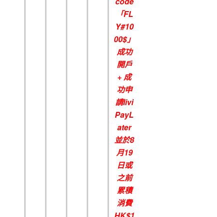
code
「FL
Y#10
00$
」
成功
開戶
+
成
功申
請
livi
PayL
ater
並於8
月19
日
或
之前
累積
消費
HK$1