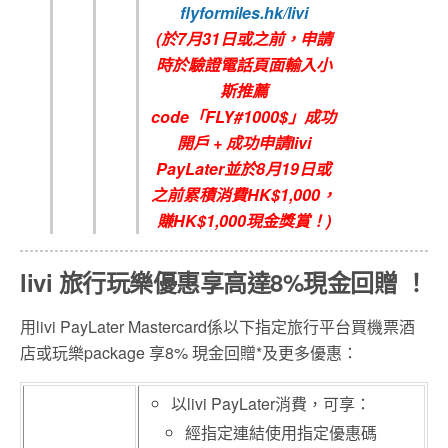
flyformiles.hk/livi
(
於7
月
31
日或之前，申請
時於驗證電話頁面輸入小
斯推薦
code
「FLY#1000$
」成功
開戶
+
成功申請
livi
PayLater
並於8
月19日
或
之前累積消費
HK$1,000
，
賺
HK$1,000
現金獎賞！
)
livi 旅行玩樂優惠享高達8%現金回贈 ！
用livi PayLater Mastercard係以下指定旅行平台買機票酒
店或玩樂package 享8% 現金回贈*及更多優惠：
以livi PayLater消費，可享：
經指定連結使用指定優惠碼