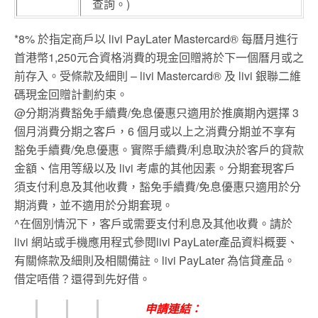
查詢。)
*8% 於指定商戶以 livi PayLater Mastercard® 每曆月進行
首港幣1,250元合資格消費的現金回贈將於下一個曆月或之
前存入。受條款及細則 – livi Mastercard® 及 livi 銀聯二維
碼現金回贈計劃約束。
@分期消費豁免手續費/免息優惠只適用於推廣期內選擇 3
個月消費分期之客戶，6 個月或以上之消費分期並不享有
豁免手續費/免息優惠。實際手續費/利息取決於客戶的貸款
金額、信用等級以及 livi 考慮的其他因素。分期套現客戶
須支付利息及其他收費，豁免手續費/免息優惠只適用於分
期消費，並不適用於分期套現。
^在個別情況下，客戶或需要支付利息及其他收費。請於
livi 網站或手機應用程式參閱livi PayLater產品資料概要、
有關條款及細則及相關備註。livi PayLater 為信貸產品。
借定唔借？還得到先好借。
申請連結：