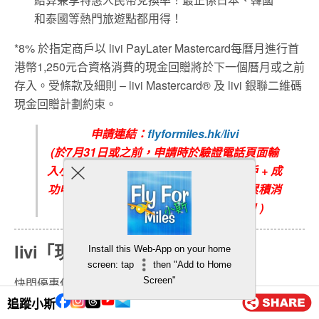
和泰國等熱門旅遊點都用得！
*8% 於指定商戶以 livi PayLater Mastercard每曆月進行首
港幣1,250元合資格消費的現金回贈將於下一個曆月或之前
存入。受條款及細則 – livi Mastercard® 及 livi 銀聯二維碼
現金回贈計劃約束。
申請連結：
flyformiles.hk/livi
(
於7
月
31
日或之前，申請時於驗證電話頁面輸
入小斯推薦
code
「FLY#1000$
」成功開戶
+
成
功申請
livi PayLater
並於8
月19日
或之前累積消
費
HK$1,000
，賺
HK$1,000
現金獎賞！
)
livi「現在遊」保障計劃
Install this Web-App on your home
screen: tap
then "Add to Home
Screen"
快閃優惠保費低至港幣9元(每人每日)** ！
livi 全新「現在遊」保障計劃保障範圍包括新冠肺炎、高危
追蹤小斯