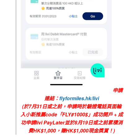
申請
連結：
flyformiles.hk/livi
(
於7
月
31
日或之前，申請時於驗證電話頁面輸
入小斯推薦
code
「FLY#1000$
」成功開戶
+
成
功申請
livi PayLater
並於8
月19日
或之前累積消
費
HK$1,000
，賺
HK$1,000
現金獎賞！
)