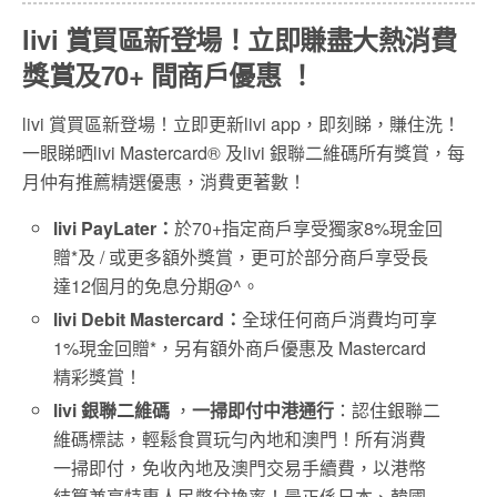
livi 賞買區新登場！立即賺盡大熱消費
獎賞及70+ 間商戶優惠 ！
livi 賞買區新登場！立即更新livi app，即刻睇，賺住洗！
一眼睇晒livi Mastercard® 及livi 銀聯二維碼所有獎賞，每
月仲有推薦精選優惠，消費更著數！
livi PayLater
：
於70+指定商戶享受獨家8%現金回
贈*及 / 或更多額外獎賞，更可於部分商戶享受長
達12個月的免息分期@^。
livi Debit Mastercar
d：
全球任何商戶消費均可享
1%現金回贈*，另有額外商戶優惠及 Mastercard
精彩獎賞！
livi 銀聯二維碼
，
一掃即付中港通行
：認住銀聯二
維碼標誌，輕鬆食買玩勻內地和澳門！所有消費
一掃即付，免收內地及澳門交易手續費，以港幣
結算兼享特惠人民幣兌換率！最正係日本、韓國