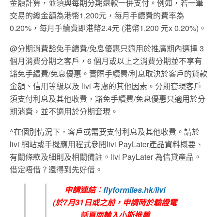
金額計算，並須與每期分期還款一併支付。例如，若一筆
交易的總金額為港幣1,200元，每月手續費的費率為
0.20%，每月手續費即港幣2.4元 (港幣1,200 元x 0.20%)。
@分期消費豁免手續費/免息優惠只適用於推廣期內選擇 3
個月消費分期之客戶，6 個月或以上之消費分期並不享有
豁免手續費/免息優惠。實際手續費/利息取決於客戶的貸款
金額、信用等級以及 livi 考慮的其他因素。分期套現客戶
須支付利息及其他收費，豁免手續費/免息優惠只適用於分
期消費，並不適用於分期套現。
^在個別情況下，客戶或需要支付利息及其他收費。請於
livi 網站或手機應用程式參閱livi PayLater產品資料概要、
有關條款及細則及相關備註。livi PayLater 為信貸產品。
借定唔借？還得到先好借。
申請連結：
flyformiles.hk/livi
(
於7
月
31
日或之前，申請時於驗證電
話頁面輸入小斯推薦