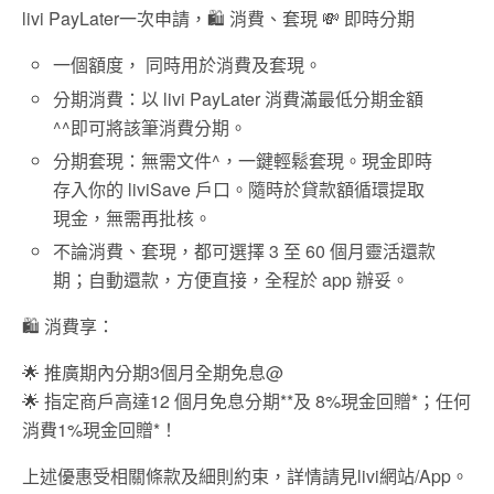
livi PayLater一次申請，🛍️ 消費、套現 💸 即時分期
一個額度， 同時用於消費及套現。
分期消費：以 livi PayLater 消費滿最低分期金額
^^即可將該筆消費分期。
分期套現：無需文件^，一鍵輕鬆套現。現金即時
存入你的 liviSave 戶口。隨時於貸款額循環提取
現金，無需再批核。
不論消費、套現，都可選擇 3 至 60 個月靈活還款
期；自動還款，方便直接，全程於 app 辦妥。
🛍️ 消費享：
🌟 推廣期內分期3個月全期免息@
🌟 指定商戶高達12 個月免息分期**及 8%現金回贈*；任何
消費1%現金回贈*！
上述優惠受相關條款及細則約束，詳情請見livi網站/App。