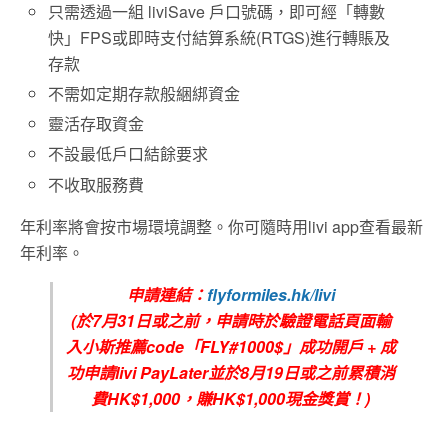
只需透過一組 liviSave 戶口號碼，即可經「轉數
快」FPS或即時支付結算系統(RTGS)進行轉賬及
存款
不需如定期存款般綑綁資金
靈活存取資金
不設最低戶口結餘要求
不收取服務費
年利率將會按市場環境調整。你可隨時用livi app查看最新
年利率。
申請連結：
flyformiles.hk/livi
(
於7
月
31
日或之前，申請時於驗證電話頁面輸
入小斯推薦
code
「FLY#1000$
」成功開戶
+
成
功申請
livi PayLater
並於8
月19日
或之前累積消
費
HK$1,000
，賺
HK$1,000
現金獎賞！
)