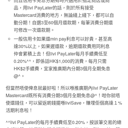
而且信用卡免息分期有時只適用於指定商店或商
品，用livi PayLater的話，則於所有接受
Mastercard消費的地方，無論綫上綫下，都可以自
動分期！自選3至60個月還款期，每筆消費分期還
可修改一次還款期。
一般信用卡如果還min pay利息可以好貴，甚至高
達30%以上，如果遲還款，逾期還款費用同利息
仲會累積上去！但livi PayLater每月手續費低至
0.20%^^，即係話HK$1,000的消費，每月只需
HK$2手續費，宜家推廣期內分期3個月全期免息
@^。
但當然唔使俾息就最好啦！所以喺推廣期內livi PayLater
Mastercard既所有消費分期3個月全期免息@^！咁你就唔
使還錢住，可以留返啲錢擺喺liviSave，賺埋佢個高達１%
活期利息啦！
^^livi PayLater的每月手續費低至0.20%，按該筆交易的總