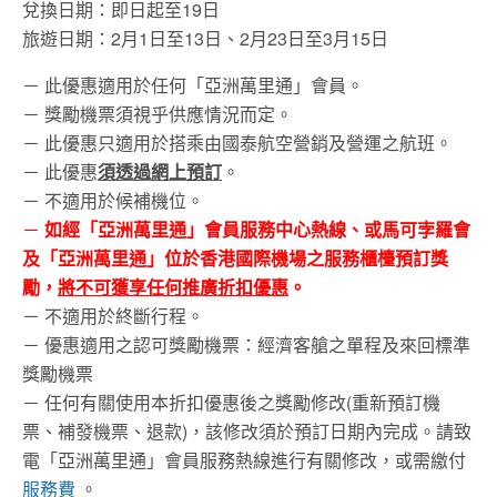
兌換日期：即日起至19日
旅遊日期：2月1日至13日、2月23日至3月15日
－ 此優惠適用於任何「亞洲萬里通」會員。
－ 獎勵機票須視乎供應情況而定。
－ 此優惠只適用於搭乘由國泰航空營銷及營運之航班。
－ 此優惠
須透過網上預訂
。
－ 不適用於候補機位。
－
如經「亞洲萬里通」會員服務中心熱線、或馬可孛羅會
及「亞洲萬里通」位於香港國際機場之服務櫃檯預訂獎
勵，
將不可獲享任何推廣折扣優惠
。
－ 不適用於終斷行程。
－ 優惠適用之認可獎勵機票：經濟客艙之單程及來回標準
獎勵機票
－ 任何有關使用本折扣優惠後之獎勵修改(重新預訂機
票、補發機票、退款)，該修改須於預訂日期內完成。請致
電「亞洲萬里通」會員服務熱線進行有關修改，或需繳付
服務費
。