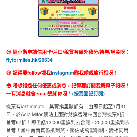
😍 經小斯申請信用卡/戶口/稅貸有額外積分/禮券/現金呀：
flyformiles.hk/20634
😆 記得要follow埋我
Instagram
睇我啲靚旅行相呀！
😳 唔想錯過任何優惠或消息，記得要訂閱我既電子報呀！
一有消息就會email通知你呀！
(按我登記訂閱)
機票有last minute，其實換里數都有！由即日起至1月31
日，於Asia Miles網站上面對兌換香港來回台灣機票8折、
首爾67折！即係話12,000里換到去台灣、20,000里換到去
首爾！當中首爾真係抵到笑，慳佐成萬里咁制，變相同用