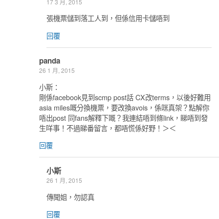
17 3 月, 2015
張機票儲到落工人到，但係信用卡儲唔到
回覆
panda
26 1 月, 2015
小斯：
剛係facebook見到scmp post話 CX改terms，以後好難用
asia miles嘅分換機票，要改換avois，係咪真架？點解你
唔出post 同fans解釋下嘅？我連結唔到條link，睇唔到發
生咩事！不過睇番留言，都唔慌係好野！＞＜
回覆
小斯
26 1 月, 2015
傳聞姐，勿認真
回覆