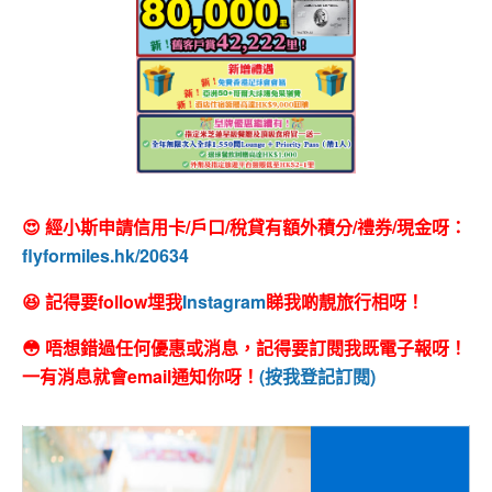
😍 經小斯申請信用卡/戶口/稅貸有額外積分/禮券/現金呀：
flyformiles.hk/20634
😆 記得要follow埋我
Instagram
睇我啲靚旅行相呀！
😳 唔想錯過任何優惠或消息，記得要訂閱我既電子報呀！
一有消息就會email通知你呀！
(按我登記訂閱)