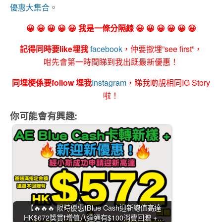
優惠大集合
。
😀 😀 😀 😀 😀 我是一條分隔線 😀 😀 😀 😀 😀 😀
記得同時要like埋我
facebook
，仲要撳埋”see first”，
咁先會第一時間睇到我出既最新優惠！
同埋梗係要follow 埋我
Instagram
，睇我啲靚相同IG Story
啦！
你可能會有興趣:
【🔥🔥🔥 限時優惠❗Blue Cash迎新總值高達
HK$672獎賞❗增值八達通有$100消費回贈 +…