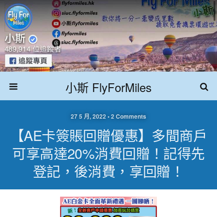
小斯 FlyForMiles
27 5 月, 2022 • 2 Comments
【AE卡簽賬回贈優惠】多間商戶
可享高達20%消費回贈！記得先
登記，後消費，享回贈！