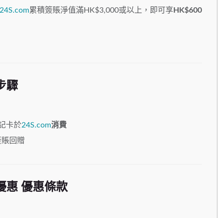
24S
.
com
累積簽賬淨值滿HK
$3,000或以上，即可享
HK$600
步驟
記
卡
於
24S
.
com
消費
簽
賬
回贈
優惠 優惠條款