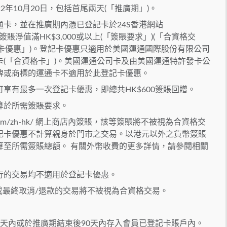
22年10月20日，包括首尾兩天(「推廣期」)。
卡，並在推廣期內憑已登記卡於24S香港網站
) 累積簽賬淨值滿HK$3,000或以上(「簽賬要求」)(「合資格交
登記卡優惠」)。登記卡優惠只適用於美國運通國際股份有限公司
(「合資格卡」)。美國運通公司卡及由美國運通特許發卡公
牌或商標的運通卡不適用於此登記卡優惠。
享有最多一次登記卡優惠，即總共HK$600簽賬回贈。
算於所需簽賬要求。
om/zh-hk/ 網上商店內簽賬，該等簽賬將不被視為合資格交
記卡優惠不計算親身於門市之交易。以港元以外之貨幣簽賬
算至所需簽賬總額。 有關外幣收費的更多詳情，請參閱相關
行的交易均不適用於登記卡優惠。
或最終取消/退款的交易將不被視為合資格交易。
天內或於推廣期結束後90天內存入會員已登記卡賬戶內。