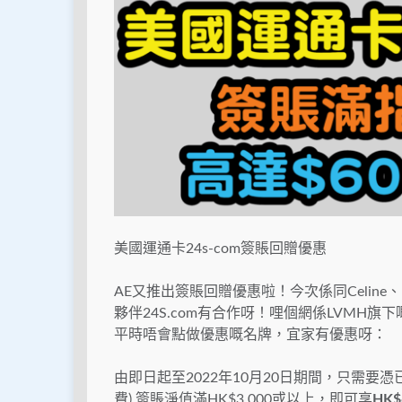
美國運通卡24s-com簽賬回贈優惠
AE又推出簽賬回贈優惠啦！今次係同Celine、Lou
夥伴24S.com有合作呀！哩個網係LVM
平時唔會點做優惠嘅名牌，宜家有優惠呀：
由即日起至2022年10月20日期間，只需要憑
費) 簽賬淨值滿HK
$3,000或以上，即可享
HK