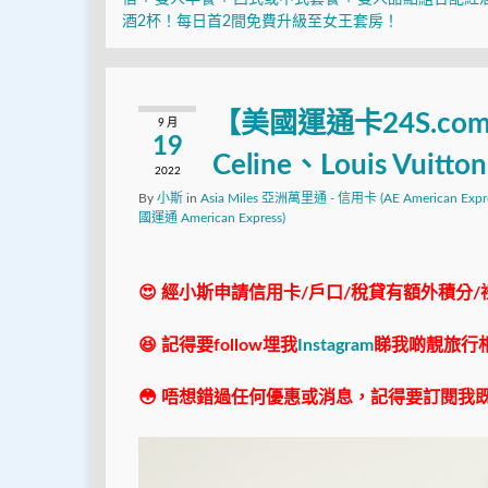
酒2杯！每日首2間免費升級至女王套房！
【美國運通卡24S.c
9 月
19
Celine、Louis Vu
2022
By
小斯
in
Asia Miles 亞洲萬里通 - 信用卡 (AE American Expre
國運通 American Express)
😍 經小斯申請信用卡/戶口/稅貸有額外積分/
😆 記得要follow埋我
Instagram
睇我啲靚旅行
😳 唔想錯過任何優惠或消息，記得要訂閱我既