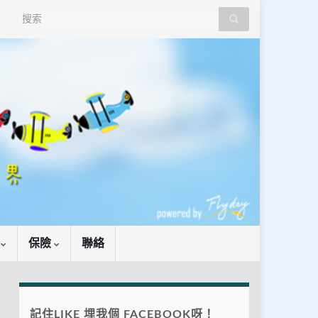
Search for:
識
保險
聯絡
記住LIKE 埋我個 FACEBOOK呀！