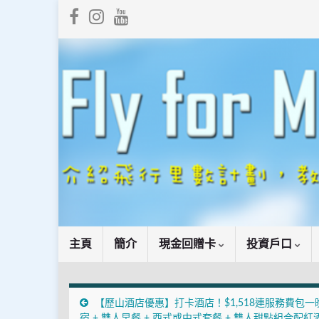
主頁
簡介
現金回贈卡
投資戶口
【歷山酒店優惠】打卡酒店！$1,518連服務費包一
宿 + 雙人早餐 + 西式或中式套餐 + 雙人甜點組合配紅