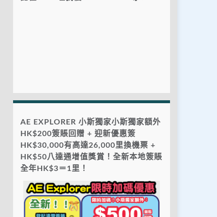
AE EXPLORER 小斯獨家小斯獨家額外
HK$200簽賬回贈 + 迎新優惠簽
HK$30,000有高達26,000里換機票 +
HK$50八達通增值獎賞！全新本地簽賬
全年HK$3＝1里！