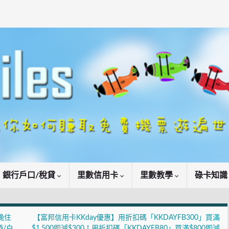
銀行戶口/稅貸
里數信用卡
里數教學
碌卡知
晚住
【富邦信用卡KKday優惠】用折扣碼「KKDAYFB300」買滿
酒/白
$1,500即減$300！用折扣碼「KKDAYFB80」買滿$800即減