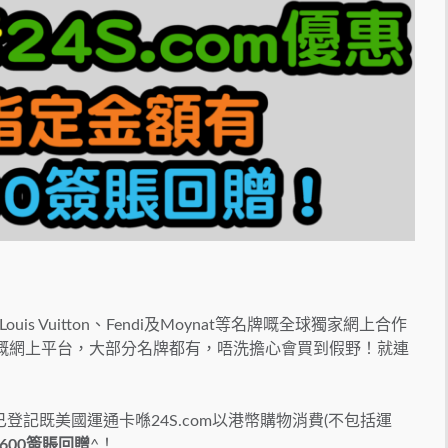
is Vuitton、Fendi及Moynat等名牌嘅全球獨家網上合作
H旗下嘅網上平台，大部分名牌都有，唔洗擔心會買到假野！就連
已登記既美國運通卡喺24S
.
com以港幣購物消費(不包括運
$600簽賬回贈
^！