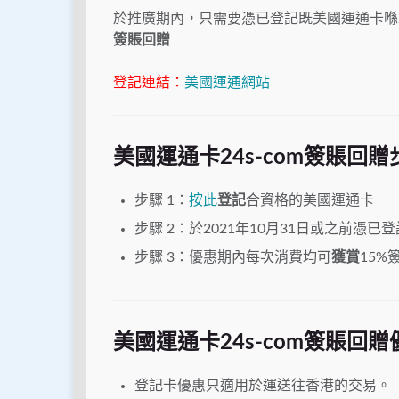
於推廣期內，只需要憑已登記既美國運通卡喺
簽賬回贈
登記連結：
美國運通網站
美國運通卡24s-com簽賬回
贈
步驟 1：
按此
登記
合資格
的
美國
運通
卡
步驟 2：
於
2021年10月31日或之前
憑
已
登
步驟 3：優惠期內每次消費均
可
獲賞
15
%
美國運通卡24s-com簽賬回贈
登記卡優惠只適用於運送往香港的交易。