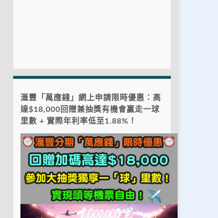
滙豐「萬應錢」網上申請限時優惠：高
達$18,000回贈兼抽獎有機會贏走一球
里數 + 實際年利率低至1.88%！