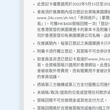
此登記卡優惠適用於2022年9月15日至20
會員須於推廣期內成功登記合資格美國運通
www.24s.com/zh-hk/(「參與商戶」
易」)，可獲HK$600簽賬回贈一次(「
在香港簽發的美國運通卡的基本卡及附屬卡
司於香港簽發印有美國運通公司名稱、品
在推廣期內，每張已登記之美國運通卡只可
附屬卡須作獨立登記，其簽賬不可合併計
如會員並非憑已登記卡直接於www.24s.c
易。合資格簽賬只適用於香港網站。此登
會被收取外幣費用，而有關費用不會被計
的會員協議。
透過第三方機構或第三方支付服務公司進
未過賬/取消/退款的交易或發現任何欺詐
簽賬回贈不可兌換現金或其他支付方式。
簽賬回贈將於合資格簽賬完成後的5個工作