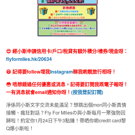
😍 經小斯申請信用卡/戶口/稅貸有額外積分/禮券/現金呀：
flyformiles.hk/20634
😆 記得要follow埋我
Instagram
睇我啲靚旅行相呀！
😳 唔想錯過任何優惠或消息，記得要訂閱我既電子報呀！
一有消息就會email通知你呀！
(按我登記訂閱)
淨係同小斯文字交流未能滿足？想跳出個mon同小斯真情
接觸、瘋狂對話？Fly For Milesの與小斯每月一聚強勢回
歸啦！約定你1月24日下午3點鐘！帶晒你啲credit card黎
Q爆小斯啦！