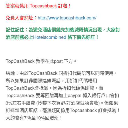
答案就係用 Topcashback 訂啦！
免費入會網址：
http://www.topcashback.com/
記住記住：為避免酒店價錢先加後減既情況出現，大家訂
酒店前務必上
Hotelscombined
格下價先好訂！
TopCashBack 教學在此post 下方。
結論：由於TopCashBack 同折扣代碼唔可以同時使用，
所以如果訂非國際連鎖嘅話，用折扣代碼唔用
TopCashBack會抵啲，因為折扣代碼係即減，而
TopCashBack 要等回贈再加上paypal 轉入銀行戶口會扣
3%左右手續費 (拎黎下次買野/訂酒店就唔會收)。但如果
訂連鎖酒店既話，毫無疑問係用Topcashback 訂會抵啲！
大約會有7％至10%回贈架！