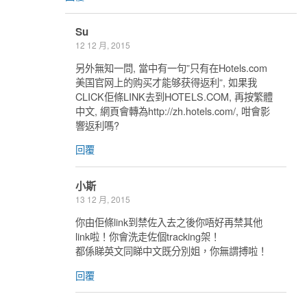
Su
12 12 月, 2015
另外無知一問, 當中有一句”只有在Hotels.com
美国官网上的购买才能够获得返利”, 如果我
CLICK佢條LINK去到HOTELS.COM, 再按繁體
中文, 網頁會轉為http://zh.hotels.com/, 咁會影
響返利嗎?
回覆
小斯
13 12 月, 2015
你由佢條link到禁佐入去之後你唔好再禁其他
link啦！你會洗走佐個tracking架！
都係睇英文同睇中文既分別姐，你無謂搏啦！
回覆