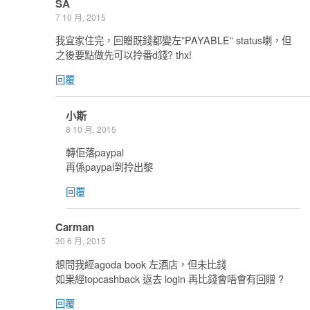
SA
7 10 月, 2015
我宜家住完，回贈既錢都變左”PAYABLE” status喇，但
之後要點做先可以拎番d錢? thx!
回覆
小斯
8 10 月, 2015
轉佢落paypal
再係paypal到拎出黎
回覆
Carman
30 6 月, 2015
想問我經agoda book 左酒店，但未比錢
如果經topcashback 返去 login 再比錢會唔會有回贈 ?
回覆