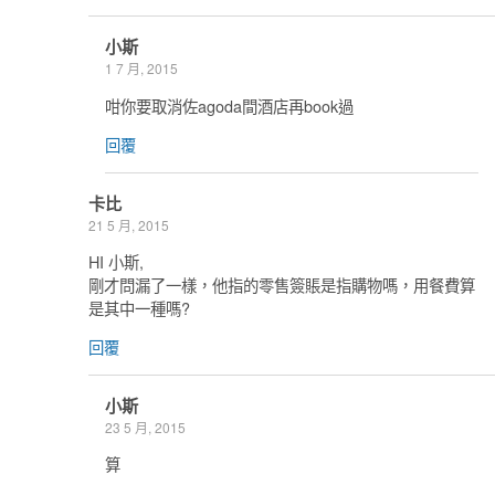
小斯
1 7 月, 2015
咁你要取消佐agoda間酒店再book過
回覆
卡比
21 5 月, 2015
HI 小斯,
剛才問漏了一樣，他指的零售簽賬是指購物嗎，用餐費算
是其中一種嗎?
回覆
小斯
23 5 月, 2015
算