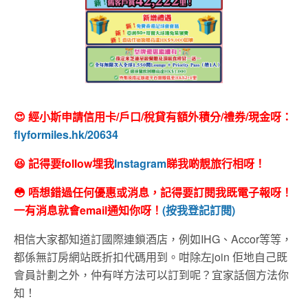
😍 經小斯申請信用卡/戶口/稅貸有額外積分/禮券/現金呀：
flyformiles.hk/20634
😆 記得要follow埋我
Instagram
睇我啲靚旅行相呀！
😳 唔想錯過任何優惠或消息，記得要訂閱我既電子報呀！
一有消息就會email通知你呀！
(按我登記訂閱)
相信大家都知道訂國際連鎖酒店，例如IHG、Accor等等，
都係無訂房網站既折扣代碼用到。咁除左join 佢地自己既
會員計劃之外，仲有咩方法可以訂到呢？宜家話個方法你
知！