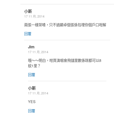
小斯
17 11 月, 2014
兩張一樣架喳，只不過顯卓個張係包埋你個戶口咁解
回覆
Jim
17 11 月, 2014
哦～～明白，咁買演唱會飛儲里數係咪都可以8
蚊1里？
回覆
小斯
17 11 月, 2014
YES
回覆