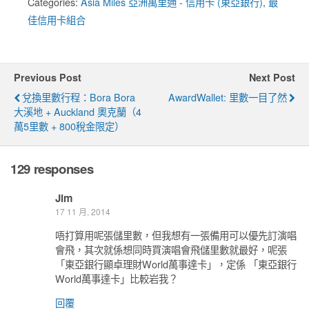
Categories:
Asia Miles 亞洲萬里通 - 信用卡 (東亞銀行)
,
最
佳信用卡組合
Previous Post
Next Post
兌換里數行程：Bora Bora
AwardWallet: 里數一目了然
大溪地 + Auckland 奧克蘭（4
萬5里數 + 800稅金限定）
129 responses
Jim
17 11 月, 2014
唔打算用呢張儲里數，但我想有一張備用可以優先訂演唱
會飛，其次就係想同時買演唱會飛儲里數就最好，呢張
「東亞銀行顯卓理財World萬事達卡」，定係 「東亞銀行
World萬事達卡」比較岩我？
回覆