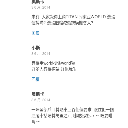
奧斯卡
3 6 月, 2014
未有. 大家覺得上商TITAN 同東亞WORLD 邊張
值搏啲? 邊張個縮減惠規模機會大?
回覆
小斯
3 6 月, 2014
有得用world梗係world啦
好多人冇得揀架 好似我咁
回覆
奧斯卡
3 6 月, 2014
一陣全部戶口轉哂東亞谷佢個要求, 跟住佢一個
屈尾十話唔轉萬里通lu, 咪喊出嚟>.< ~~唔要咁
啊~~