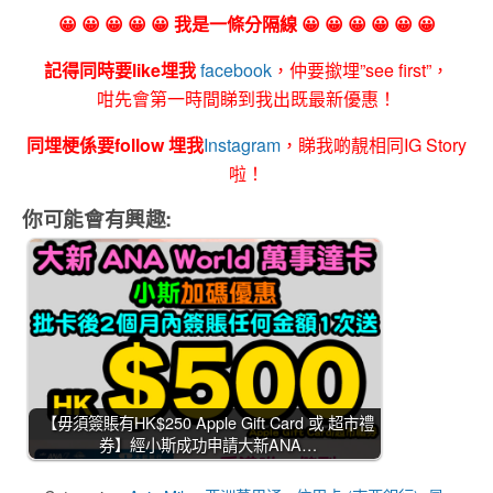
😀 😀 😀 😀 😀 我是一條分隔線 😀 😀 😀 😀 😀 😀
記得同時要like埋我
facebook
，仲要撳埋”see first”，
咁先會第一時間睇到我出既最新優惠！
同埋梗係要follow 埋我
Instagram
，睇我啲靚相同IG Story
啦！
你可能會有興趣:
【毋須簽賬有HK$250 Apple Gift Card 或 超市禮
券】經小斯成功申請大新ANA…