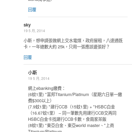
回覆
sky
19 5 月, 2014
小斯，想申請張做網上交水電煤，政府屋租，八達通既
卡，一年總數大約 25k，只用一張應該邊張好？
回覆
小斯
19 5 月, 2014
網上ebanking繳費：
(6蚊1里) *富邦Titanium/Platinum（星期六日單一繳
費$300以上）
(7.9蚊1里) *建行CCB（15蚊1里) + *HSBC白金
（16.67蚊1里） – 同一筆數先用建行CCB交再同
HSBC白金卡找建行CCB卡數，食兩家茶飯
(8蚊1里) *東亞白金、東亞world master、*上商
Titanium/Platinum