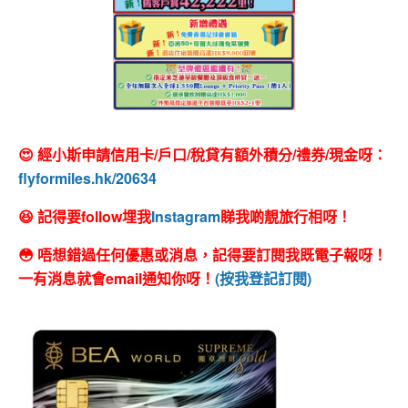
😍 經小斯申請信用卡/戶口/稅貸有額外積分/禮券/現金呀：
flyformiles.hk/20634
😆 記得要follow埋我
Instagram
睇我啲靚旅行相呀！
😳 唔想錯過任何優惠或消息，記得要訂閱我既電子報呀！
一有消息就會email通知你呀！
(按我登記訂閱)