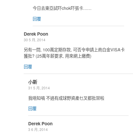
今日去東亞試吓chok吓張卡……
回覆
Derek Poon
30 5 月, 2014
另有一問, 100萬定期存款, 可否令申請上商白金VISA卡
獲批? (25萬年薪要求, 用來網上繳費)
回覆
小斯
31 5 月, 2014
我唔知喎 不過有成球野資產乜叉都批架啦
回覆
Derek Poon
3 6 月, 2014