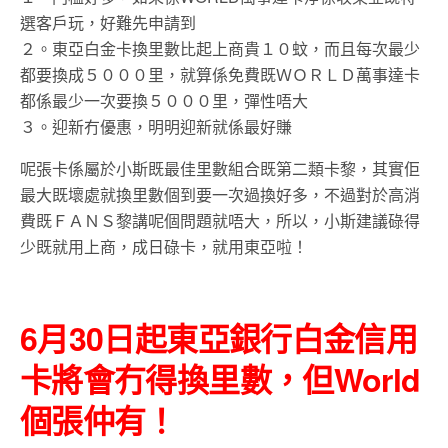
選客戶玩，好難先申請到
２。東亞白金卡換里數比起上商貴１０蚊，而且每次最少
都要換成５０００里，就算係免費既ＷＯＲＬＤ萬事達卡
都係最少一次要換５０００里，彈性唔大
３。迎新冇優惠，明明迎新就係最好賺
呢張卡係屬於小斯既最佳里數組合既第二類卡黎，其實佢
最大既壞處就換里數個到要一次過換好多，不過對於高消
費既ＦＡＮＳ黎講呢個問題就唔大，所以，小斯建議碌得
少既就用上商，成日碌卡，就用東亞啦！
6月30日起東亞銀行白金信用
卡將會冇得換里數，但World
個張仲有！