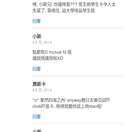
咦, 小斯兄! 你識得我??? 恆生啲學生卡令人太
失望了, 靠唔住, 益大學唔益學生既
回覆
小斯
4 6 月, 2014
點都有D mutual fd 既
識就唔識架啦XD
回覆
奧斯卡
4 6 月, 2014
^o^ 果然四海之內! anyway聽日去東亞試吓
chok吓張卡, 唔得就聽你話上商titan啦!
回覆
小斯