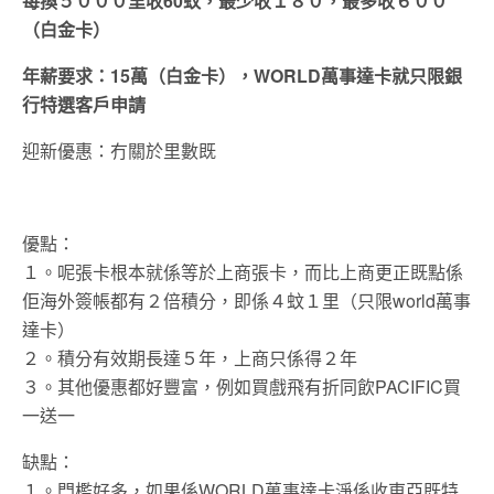
每換５０００里收60蚊，最少收１８０，最多收６００
（白金卡）
年薪要求：15萬（白金卡），WORLD萬事達卡就只限銀
行特選客戶申請
迎新優惠：冇關於里數既
優點：
１。呢張卡根本就係等於上商張卡，而比上商更正既點係
佢海外簽帳都有２倍積分，即係４蚊１里（只限world萬事
達卡）
２。積分有效期長達５年，上商只係得２年
３。其他優惠都好豐富，例如買戲飛有折同飲PACIFIC買
一送一
缺點：
１。門檻好多，如果係WORLD萬事達卡淨係收東亞既特