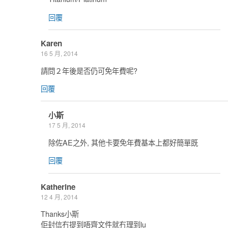
回覆
Karen
16 5 月, 2014
請問２年後是否仍可免年費呢?
回覆
小斯
17 5 月, 2014
除佐AE之外, 其他卡要免年費基本上都好簡單既
回覆
Katherine
12 4 月, 2014
Thanks小斯
佢封信冇提到唔齊文件就冇理到lu