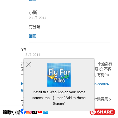
小斯
2 4 月, 2014
有分呀
回覆
YY
11 3 月, 2014
我又打左去問啦, 佢教我好下面條path睇terms, 不過都冇
寫明八達通自動增值有, 個cs就confirm話係有囉 🙂 不過
一定要親身去分行填form登記八達通自動增值, 冇得fax
http://www.hkbea.com/html/tc/bea-credit-card-bonus-
gallery.html
?
Install this Web-App on your home
主頁 > 個人銀行 > 信用卡 > 信用卡優惠 > 分分獎賞集 >
screen: tap
then "Add to Home
分分獎賞集條款及細則
Screen"
追蹤小斯
回覆