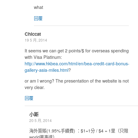
what
回覆
Chiccat
19 5 月, 2014
It seems we can get 2 points/$ for overseas spending
with Visa Platinum:
http://www.hkbea.com/html/en/bea-credit-card-bonus-
gallery-asia-miles.html
?
or am I wrong? The presentation of the website is not
very clear.
回覆
小斯
20 5 月, 2014
海外簽賬(1.95%手續費) ：$1=1分 / $4 = 1里（只限
world萬事達）