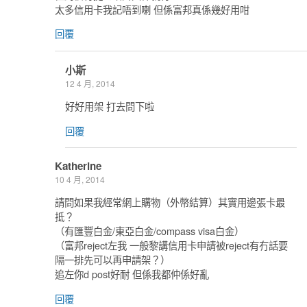
太多信用卡我記唔到喇 但係富邦真係幾好用咁
回覆
小斯
12 4 月, 2014
好好用架 打去問下啦
回覆
Katherine
10 4 月, 2014
請問如果我經常網上購物（外幣結算）其實用邊張卡最
抵？
（有匯豐白金/東亞白金/compass visa白金）
（富邦reject左我 一般黎講信用卡申請被reject有冇話要
隔一排先可以再申請架？）
追左你d post好耐 但係我都仲係好亂
回覆