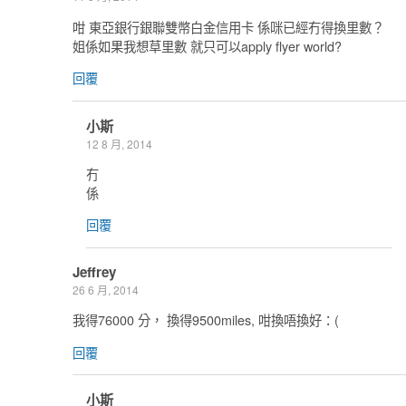
咁 東亞銀行銀聯雙幣白金信用卡 係咪已經冇得換里數？
姐係如果我想草里數 就只可以apply flyer world?
回覆
小斯
12 8 月, 2014
冇
係
回覆
Jeffrey
26 6 月, 2014
我得76000 分， 換得9500miles, 咁換唔換好：(
回覆
小斯