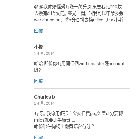
@@我仲煩惱緊有幾十萬分,如果要我比600蚊
去換有d 唔憤氣,, 靈光一閃,,,咁我可以申請多張
world master ,,,將d分合拼去換miles,,,thx 小斯
回覆
小斯
1 4 月, 2014
哈哈 即係你有用開佢個world master既account
既?
回覆
Charles b
2 4 月, 2014
冇呀,,,我係用佢張白金交保費ge,,如果d 分要轉
miles就要比手續費,,,,
咁係咪任何網上繳費都會有分？
回覆