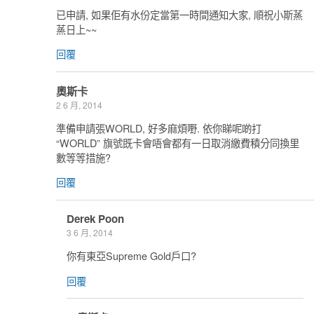
已申請, 如果佢有水份定當第一時間通知大家, 順祝小斯蒸
蒸日上~~
回覆
奧斯卡
2 6 月, 2014
準備申請張WORLD, 好多麻煩嘢. 依你睇呢啲打
“WORLD” 旗號既卡會唔會都有一日取消繳費積分同換里
數等等措施?
回覆
Derek Poon
3 6 月, 2014
你有東亞Supreme Gold戶口?
回覆