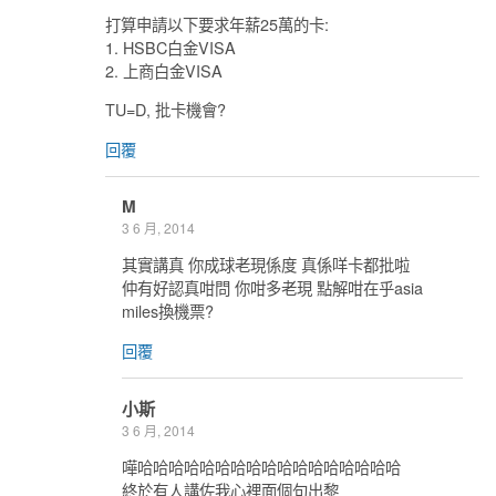
打算申請以下要求年薪25萬的卡:
1. HSBC白金VISA
2. 上商白金VISA
TU=D, 批卡機會?
回覆
M
3 6 月, 2014
其實講真 你成球老現係度 真係咩卡都批啦
仲有好認真咁問 你咁多老現 點解咁在乎asia
miles換機票?
回覆
小斯
3 6 月, 2014
嘩哈哈哈哈哈哈哈哈哈哈哈哈哈哈哈哈哈
終於有人講佐我心裡面個句出黎