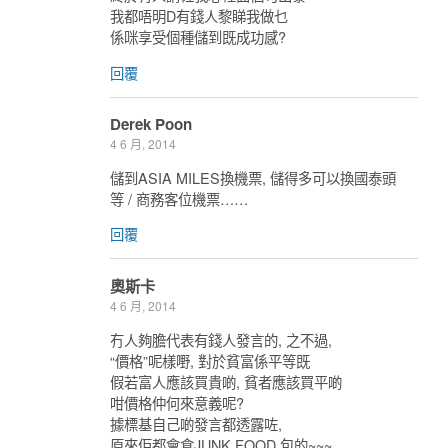
我都唔明D有錢人黎睇我做乜
係咪享受個種儲到既成功感?
回覆
Derek Poon
4 6 月, 2014
儲到ASIA MILES換機票, 儲得多可以換國泰頭
等 / 商務客位機票……
回覆
奧斯卡
4 6 月, 2014
冇人夠膽代表有錢人發言的, 之不過,
“價格”呢樣嘢, 對於貧富係平等既
假若富人應該買貴啲, 貧者應該買平啲
咁價格仲何來意義呢?
據標基自己啲發言都透露咗,
原來佢都會食JUNK FOOD 包的~~~