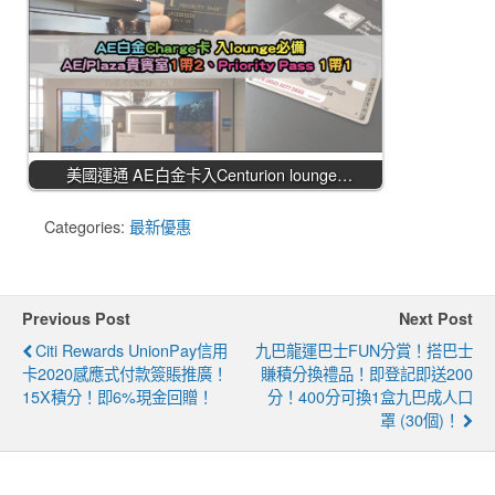
美國運通 AE白金卡入Centurion lounge…
Categories:
最新優惠
Previous Post
Next Post
Citi Rewards UnionPay信用
九巴龍運巴士FUN分賞！搭巴士
卡2020感應式付款簽賬推廣！
賺積分換禮品！即登記即送200
15X積分！即6%現金回贈！
分！400分可換1盒九巴成人口
罩 (30個)！