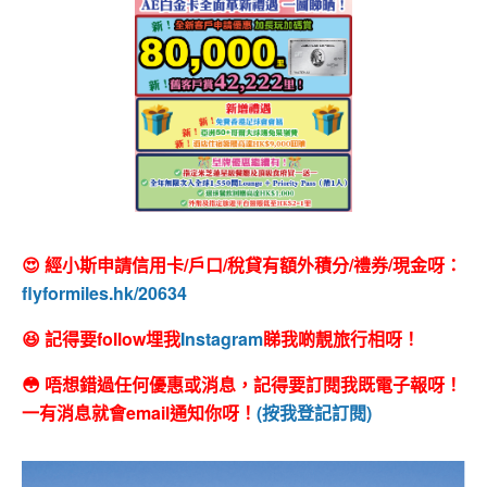
😍 經小斯申請信用卡/戶口/稅貸有額外積分/禮券/現金呀：
flyformiles.hk/20634
😆 記得要follow埋我
Instagram
睇我啲靚旅行相呀！
😳 唔想錯過任何優惠或消息，記得要訂閱我既電子報呀！
一有消息就會email通知你呀！
(按我登記訂閱)