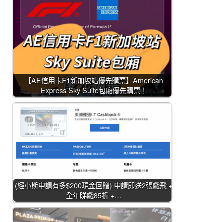
【AE信用卡F1新加坡站優先購票】American
Express Sky Suite包廂優先購票！
(經小斯申請有多$200現金回贈) 申請即送2張戲飛 +
全年睇戲85折 +…