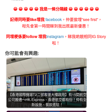
😀 😀 😀 😀 😀 我是一條分隔線 😀 😀 😀 😀 😀 😀
記得同時要like埋我
facebook
，仲要撳埋”see first”，
咁先會第一時間睇到我出既最新優惠！
同埋梗係要follow 埋我
Instagram
，睇我啲靚相同IG Story
啦！
你可能會有興趣:
【香港國際機場T2二號客運大樓啟用】有15間航空
公司搬遷～HK Express、香港航空都有份！仲有全
新設施、餐飲進駐！