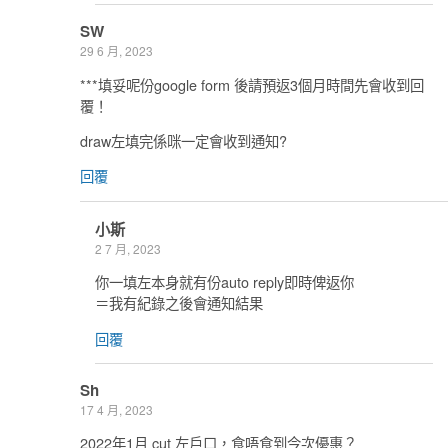
SW
29 6 月, 2023
***填妥呢份google form 後請預返3個月時間先會收到回
覆！
draw左填完係咪一定會收到通知?
回覆
小斯
2 7 月, 2023
你一填左本身就有份auto reply即時俾返你
＝我有紀錄之後會通知結果
回覆
Sh
17 4 月, 2023
2022年1月 cut 左戶口，食唔食到今次優惠？