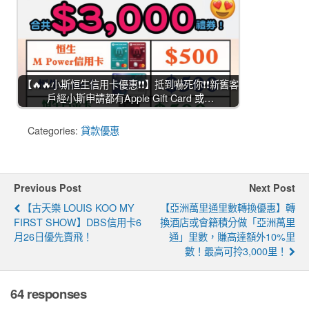
【🔥🔥小斯恒生信用卡優惠❗❗】抵到嚇死你❗❗新舊客
戶經小斯申請都有Apple Gift Card 或…
Categories:
貸款優惠
Previous Post
Next Post
【古天樂 LOUIS KOO MY
【亞洲萬里通里數轉換優惠】轉
FIRST SHOW】DBS信用卡6
換酒店或會籍積分做「亞洲萬里
月26日優先賣飛！
通」里數，賺高達額外10%里
數！最高可拎3,000里！
64 responses