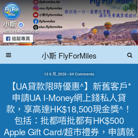
小斯 FlyForMiles
13 6 月, 2026 • 64 Comments
【UA貸款限時優惠^】新舊客戶*
申請UA I-Money網上錢私人貸
款，享高達HK$18,500現金獎^！
包括：批都唔批都有HK$500
Apple Gift Card/超市禮券，申請就