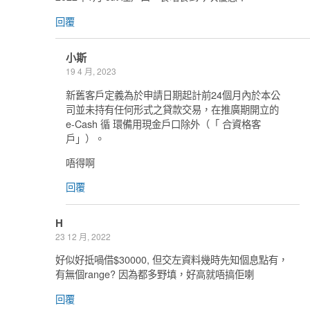
回覆
小斯
19 4 月, 2023
新舊客戶定義為於申請日期起計前24個月內於本公
司並未持有任何形式之貸款交易，在推廣期開立的
e-Cash 循 環備用現金戶口除外（「 合資格客
戶」）。
唔得啊
回覆
H
23 12 月, 2022
好似好抵喎借$30000, 但交左資料幾時先知個息點有，
有無個range? 因為都多野填，好高就唔搞佢喇
回覆