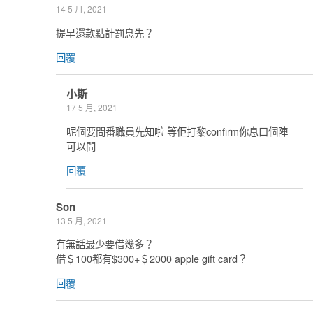
14 5 月, 2021
提早還款點計罰息先？
回覆
小斯
17 5 月, 2021
呢個要問番職員先知啦 等佢打黎confirm你息口個陣
可以問
回覆
Son
13 5 月, 2021
有無話最少要借幾多？
借＄100都有$300+＄2000 apple gift card？
回覆