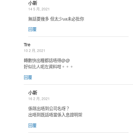
小斯
14 5 月, 2021
無話要幾多 但太少ua未必批你
回覆
Tre
10 2 月, 2021
轉數快出糧都話唔得@@
好似比人呃左資料咁。。。
回覆
小斯
16 2 月, 2021
係咪出唔到公司名呀？
出唔到既話唔當係入息證明架
回覆