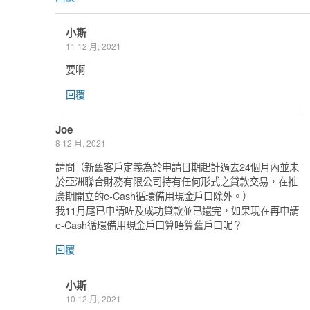
小斯
11 12 月, 2021
要啊
回覆
Joe
8 12 月, 2021
請問（新舊客戶定義為於申請日期起計過去24個月內並未
於亞洲聯合財務有限公司持有任何形式之貸款交易，在推
廣期開立的e-Cash循環備用現金戶口除外。）
我11月尾已申請咗及成功貸款並已還完，如果現在再申請
e-Cash循環備用現金戶口算唔算舊戶口呢？
回覆
小斯
10 12 月, 2021