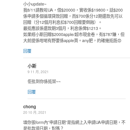
小小update~
我8/11請教咗UA，借$20000，實收係$19800。話$200
係申請多個循環貸款回贈，而$700係分12期還款先可以
回贈（分12個月利息扣$700回贈要倒蝕）。
最抵應該係還款期3個月，利息係俾$1213。
如果經小斯回贈$2000apple/超市現金卷，有$787賺，但
大前提係咁啱有野要係apple買。any肥，的確幾抵既😍
回覆
小斯
9 11 月, 2021
佢批到你係抵架~~
回覆
chong
20 10 月, 2021
填你張form內”申請日期”是指網上入申請UA申請日期，不
是批款項日期，對嗎？