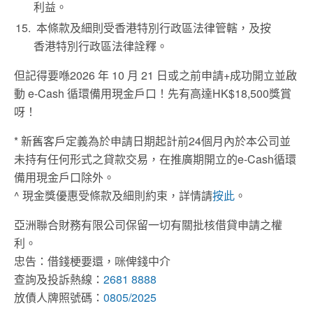
利益。
本條款及細則受香港特別行政區法律管轄，及按
香港特別行政區法律詮釋。
但記得要喺2026 年 10 月 21 日或之前申請+成功開立並啟
動 e-Cash 循環備用現金戶口！先有高達HK$18,500獎賞
呀！
* 新舊客戶定義為於申請日期起計前24個月內於本公司並
未持有任何形式之貸款交易，在推廣期開立的e-Cash循環
備用現金戶口除外。
^ 現金獎優惠受條款及細則約束，詳情請
按此
。
亞洲聯合財務有限公司保留一切有關批核借貸申請之權
利。
忠告：借錢梗要還，咪俾錢中介
查詢及投訴熱線：
2681 8888
放債人牌照號碼：
0805/2025