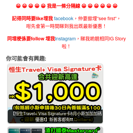
😀 😀 😀 😀 😀 我是一條分隔線 😀 😀 😀 😀 😀 😀
記得同時要like埋我
facebook
，仲要撳埋”see first”，
咁先會第一時間睇到我出既最新優惠！
同埋梗係要follow 埋我
Instagram
，睇我啲靚相同IG Story
啦！
你可能會有興趣:
【恒生Travel+ Visa Signature卡8月小斯加加加碼
優惠❗】新舊客都有❗❗…