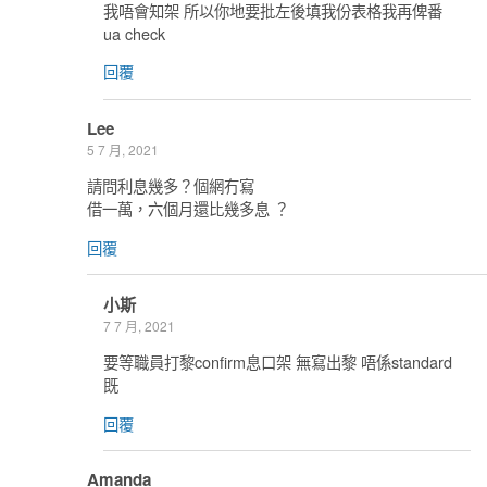
我唔會知架 所以你地要批左後填我份表格我再俾番
ua check
回覆
Lee
5 7 月, 2021
請問利息幾多？個網冇寫
借一萬，六個月還比幾多息 ？
回覆
小斯
7 7 月, 2021
要等職員打黎confirm息口架 無寫出黎 唔係standard
既
回覆
Amanda