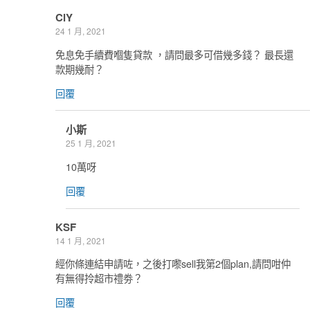
ClY
24 1 月, 2021
免息免手續費嗰隻貸款 ，請問最多可借幾多錢？ 最長還
款期幾耐？
回覆
小斯
25 1 月, 2021
10萬呀
回覆
KSF
14 1 月, 2021
經你條連結申請咗，之後打嚟sell我第2個plan,請問咁仲
有無得拎超市禮劵？
回覆