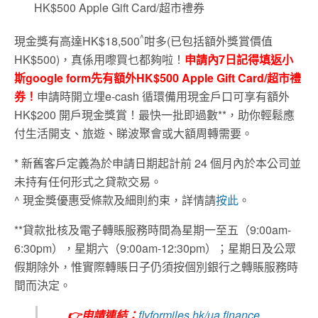
HK$500 Apple Gift Card/超市禮券
^
現金獎有高達HK$18,500
咁多(已包括額外獎賞價值
HK$500)，真係用嚟買乜都夠啦！
申請內7日記得填返小
斯
google form
先有額外HK$500 Apple Gift Card/超市禮
券！
申請時開立埋e-cash 循環備用現金戶口可享有額外
HK$200 開戶現金獎賞！最快一批即過數**，助你輕鬆應
付生活開支、旅遊、睇波聚會或大額周轉需要。
* 新舊客戶定義為於申請日期起計前 24 個月內於本公司並
未持有任何形式之貸款交易。
^ 現金獎優惠受條款及細則約束，詳情請
按此
。
**貸款批核及電子轉賬服務時間為星期一至五（9:00am-
6:30pm），星期六（9:00am-12:30pm）；星期日及公眾
假期除外，惟實際轉賬日子仍須按個別銀行之轉賬服務時
間而決定。
👉
申請連結：
flyformiles.hk/ua.finance