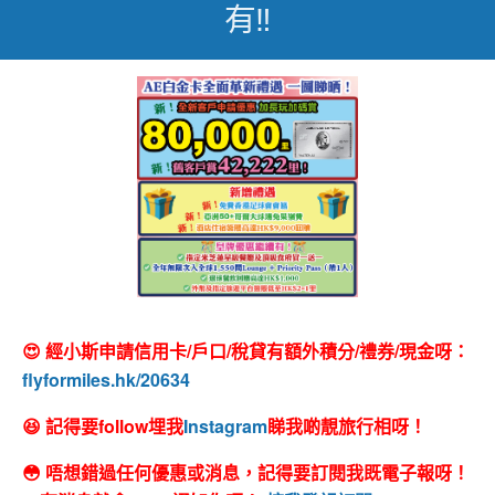
有‼️
😍 經小斯申請信用卡/戶口/稅貸有額外積分/禮券/現金呀：
flyformiles.hk/20634
😆 記得要follow埋我
Instagram
睇我啲靚旅行相呀！
😳 唔想錯過任何優惠或消息，記得要訂閱我既電子報呀！