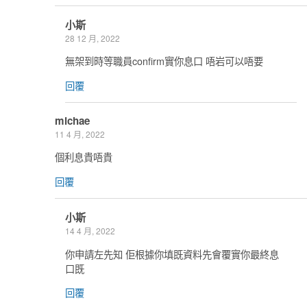
小斯
28 12 月, 2022
無架到時等職員confirm實你息口 唔岩可以唔要
回覆
michae
11 4 月, 2022
個利息貴唔貴
回覆
小斯
14 4 月, 2022
你申請左先知 佢根據你填既資料先會覆實你最終息
口既
回覆