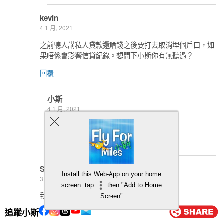
kevin
4 1 月, 2021
之前聽人講私人貸款還哂錢之後要打去取消埋個戶口，如
果唔係會影響信貸紀錄。想問下小斯你有無聽過？
回覆
小斯
4 1 月, 2021
呢個又無喎＠＠ 還晒應該唔影響
回覆
Shan
Install this Web-App on your home
31 12 月, 2020
screen: tap
then "Add to Home
我借左筆錢可唔可以提早還哂佢？
Screen"
追蹤小斯
回覆