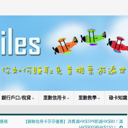
銀行戶口/稅貸
里數信用卡
里數教學
碌卡知
優惠碼
【銀聯信用卡莎莎優惠】消費滿HK$599即減HK$80！滿
HK$900減HK$150！