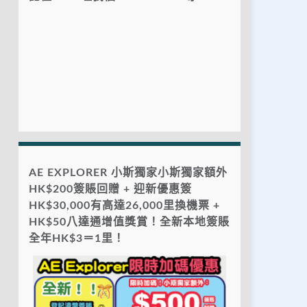
AE EXPLORER 小斯獨家小斯獨家額外
HK$200簽賬回贈 + 迎新優惠簽
HK$30,000有高達26,000里換機票 +
HK$50八達通增值獎賞！全新本地簽賬
全年HK$3＝1里！