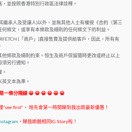
轄，並按照香港特別行政區法律詮釋。
其繼承人及受讓人)以外，並無其他人士有權按《合約（第三
任何條文，或享有本條款及細則的任何條文下的利益。
FETCH (「商戶」)直接售賣及提供給客戶，因此，所有有
。
其他條款及細則約束。恒生及商戶保留隨時更改或終止以上
毋須另行通知。
權。
以英文本為準。
 我是一條分隔線 😀 😀 😀 😀 😀 😀
ee first"，
咁先會第一時間睇到我出既最新優惠！
nstagram
，睇我啲靚相同IG Story啦！