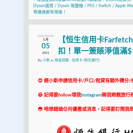
Dyson風筒 / Dyson 吸塵機 / PS5 / Switch / Apple Wa
等通通都有得搶！
【恒生信用卡Farfet
5 月
05
扣！單一簽賬淨值滿$1
2021
By
小斯
in
現金回贈 - 信用卡 (恒生銀行)
😍 經小斯申請信用卡/戶口/稅貸有額外積分/
😆 記得要follow埋我
Instagram
睇我啲靚旅行
😳 唔想錯過任何優惠或消息，記得要訂閱我既