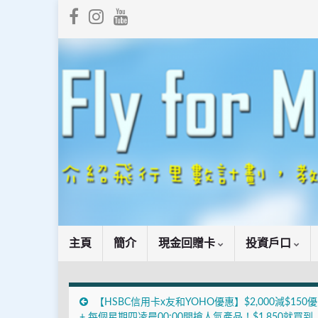
主頁
簡介
現金回贈卡
投資戶口
【HSBC信用卡x友和YOHO優惠】$2,000減$150
+ 每個星期四凌晨00:00開搶人氣產品！$1,850就買到