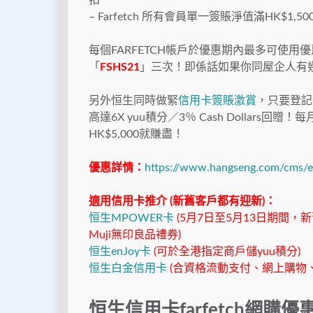
扣
– Farfetch 所有會員單一簽賬淨值滿HK$1
每個FARFETCH帳戶於優惠期內最多可使用
「
FSHS21
」三次！即係話如果你同屋企人有幾
另外恒生同時做緊
信用卡簽賬激賞
，只要登記
高達6X yuu積分／3％ Cash Dollars回贈！每月上
HK$5,000就賺盡！
優惠詳情：
https://www.hangseng.com/cms/e
適用信用卡推介 (新舊客戶都有迎新)：
恒生MPOWER卡
(5月7日至5月13日期間，新舊
Muji無印良品禮券)
恒生enJoy卡
(可於全港指定商戶儲yuu積分)
恒生白金信用卡
(合資格流動支付、網上購物、全港
恒生信用卡farfetch網購