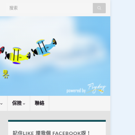
Search for:
識
保險
聯絡
記住LIKE 埋我個 FACEBOOK呀！