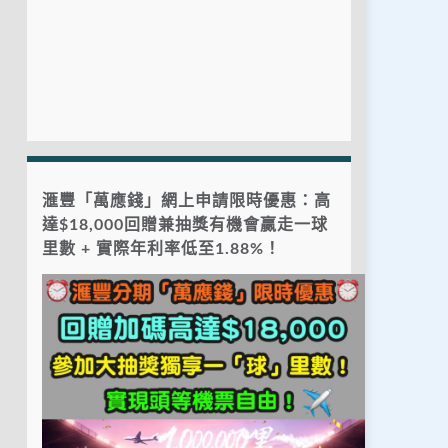
滙豐「萬應錢」網上申請限時優惠：高
達$18,000回贈兼抽獎有機會贏走一球
里數 + 實際年利率低至1.88%！