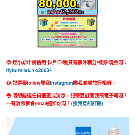
😍 經小斯申請信用卡/戶口/稅貸有額外積分/禮券/現金呀：
flyformiles.hk/20634
😆 記得要follow埋我
Instagram
睇我啲靚旅行相呀！
😳 唔想錯過任何優惠或消息，記得要訂閱我既電子報呀！
一有消息就會email通知你呀！
(按我登記訂閱)