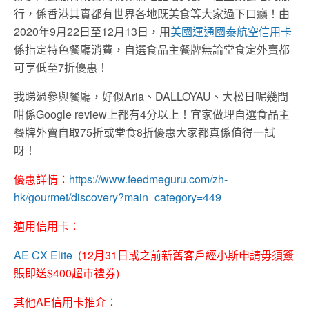
行，係香港其實都有世界各地既美食等大家過下口癮！由
2020年9月22日至12月13日，用
美國運通國泰航空信用卡
係指定特色餐廳消費，自選食品主餐牌無論堂食定外賣都
可享低至7折優惠！
我睇過參與餐廳，好似Aria、DALLOYAU、大松日呢幾間
咁係Google review上都有4分以上！宜家做埋自選食品主
餐牌外賣自取75折或堂食8折優惠大家都真係值得一試
呀！
優惠詳情：
https://www.feedmeguru.com/zh-
hk/gourmet/discovery?main_category=449
適用信用卡：
AE CX Elite
(12月31日或之前新舊客戶經小斯申請毋須簽
賬即送$400超市禮券)
其他AE信用卡推介：