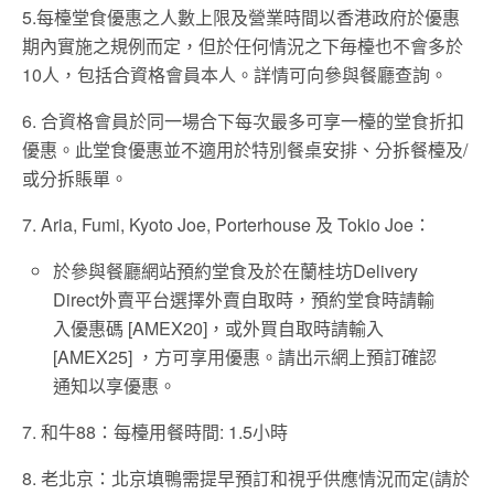
5.每檯堂食優惠之人數上限及營業時間以香港政府於優惠
期內實施之規例而定，但於任何情況之下毎檯也不會多於
10人，包括合資格會員本人。詳情可向參與餐廳查詢。
6. 合資格會員於同一場合下每次最多可享一檯的堂食折扣
優惠。此堂食優惠並不適用於特別餐桌安排、分拆餐檯及/
或分拆賬單。
7. Aria, Fumi, Kyoto Joe, Porterhouse 及 Tokio Joe：
於參與餐廳網站預約堂食及於在蘭桂坊Delivery
Direct外賣平台選擇外賣自取時，預約堂食時請輸
入優惠碼 [AMEX20]，或外買自取時請輸入
[AMEX25] ，方可享用優惠。請出示網上預訂確認
通知以享優惠。
7. 和牛88：每檯用餐時間: 1.5小時
8. 老北京：北京填鴨需提早預訂和視乎供應情況而定(請於