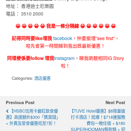
地址：
香港迪士尼樂園
電話：
3510 2000
😀 😀 😀 😀 😀 我是一條分隔線 😀 😀 😀 😀 😀 😀
記得同時要like埋我
facebook
，仲要撳埋”see first”，
咁先會第一時間睇到我出既最新優惠！
同埋梗係要follow 埋我
Instagram
，睇我啲靚相同IG Story
啦！
Categories:
酒店優惠
Previous Post
Next Post
【HSBC信用卡最紅飲食優
【TUVE Hotel優惠】$8限量搶
惠】高達額外$300「獎賞錢」
打卡酒店！抵爆！$718連服務
+ 外賣及堂食優惠低至7折！
費包一晚住宿 + $180
SUPERHOOMAN餐飲額 + 迎