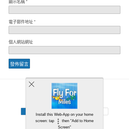
顯示名稱
*
電子郵件地址
*
個人網站網址
Back to top
Mobile
Desktop
Install this Web-App on your home
screen: tap
then "Add to Home
Screen"