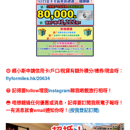
😍 經小斯申請信用卡/戶口/稅貸有額外積分/禮券/現金呀：
flyformiles.hk/20634
😆 記得要follow埋我
Instagram
睇我啲靚旅行相呀！
😳 唔想錯過任何優惠或消息，記得要訂閱我既電子報呀！
一有消息就會email通知你呀！
(按我登記訂閱)