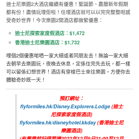
迪士尼樂園2大酒店繼續有優惠！聖誕節、農曆新年假期
都有份！盡情玩埋佢啦！住埋酒店就可以以完完整整咁感
受奇妙世界！今次樂園2間酒店都做緊優惠：
迪士尼探索家度假酒店：$1,472
香港迪士尼樂園酒店：$1,732
哩個2個優惠啱哂一家大細或者同朋友去！無論一家大細
去朝早去樂園玩，夜晚去休息，定係住完先去玩，都一樣
可以留係幻想世界！酒店有穿梭巴士來往樂園，方便你去
體驗奇妙既一天！
預訂網址：
flyformiles.hk/Disney.Explorers.Lodge
(迪士
尼探索家度假酒店)
flyformiles.hk/disneyhotel.kkday
(香港迪士尼
樂園酒店)
(有興趣就記得要喺2022年12月9日21:00至12月