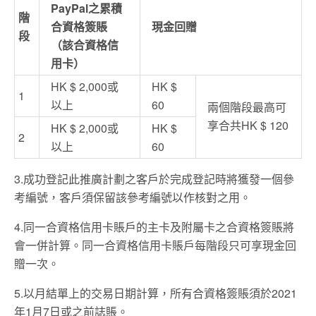
PayPal
之累積
階
合資格簽賬
現金回贈
段
（該合資格信
用卡）
HK $ 2,000
或
HK $
1
以上
60
兩個階段最高可
享合共
HK $ 120
HK $ 2,000
或
HK $
2
以上
60
3.
成功登記此推廣計劃之客戶於完成登記時將獲發一個參
考編號，客戶須保留該參考編號以作核對之用。
4.
同一合資格信用卡賬戶的主卡及附屬卡之合資格簽賬將
會一併計算。同一合資格信用卡賬戶每階段只可享現金回
贈一次。
5.
以月結單上的交易日期計算，所有合資格簽賬須於
2021
年
1
月
7
日或之前誌賬。