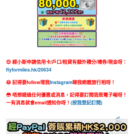
😍 經小斯申請信用卡/戶口/稅貸有額外積分/禮券/現金呀：
flyformiles.hk/20634
😆 記得要follow埋我
Instagram
睇我啲靚旅行相呀！
😳 唔想錯過任何優惠或消息，記得要訂閱我既電子報呀！
一有消息就會email通知你呀！
(按我登記訂閱)