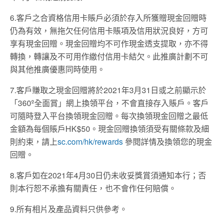
6.
客戶之合資格信用卡賬戶必須於存入所獲贈現金回贈時
仍為有效，無拖欠任何信用卡賬項及信用狀況良好，方可
享有現金回贈。現金回贈均不可作現金透支提取，亦不得
轉換，轉讓及不可用作繳付信用卡結欠。此推廣計劃不可
與其他推廣優惠同時使用。
7.
客戶賺取之現金回贈將於
2021
年
3
月
31
日或之前顯示於
「
360º
全面賞」網上換領平台，不會直接存入賬戶。客戶
可隨時登入平台換領現金回贈。每次換領現金回贈之最低
金額為每個賬戶
HK$50
。現金回贈換領須受有關條款及細
則約束，請上
sc.com/hk/rewards
參閱詳情及換領您的現金
回贈。
8.
客戶如在
2021
年
4
月
30
日仍未收妥獎賞須通知本行；否
則本行恕不承擔有關責任，也不會作任何賠償。
9.
所有相片及產品資料只供參考。