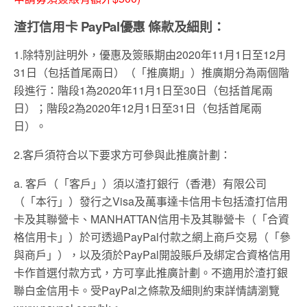
渣打信用卡 PayPal優惠 條款及細則：
1.
除特別註明外，優惠及簽賬期由
2020
年
11
月
1
日至
12
月
31
日（包括首尾兩日）（「推廣期」）推廣期分為兩個階
段進行：階段
1
為
2020
年
11
月
1
日至
30
日（包括首尾兩
日）；階段
2
為
2020
年
12
月
1
日至
31
日（包括首尾兩
日）。
2.
客戶須符合以下要求方可參與此推廣計劃：
a.
客戶（「客戶」）須以渣打銀行（香港）有限公司
（「本行」）發行之
Visa
及萬事達卡信用卡包括渣打信用
卡及其聯營卡、
MANHATTAN
信用卡及其聯營卡（「合資
格信用卡」）於可透過
PayPal
付款之網上商戶交易（「參
與商戶」），以及須於
PayPal
開設賬戶及綁定合資格信用
卡作首選付款方式，方可享此推廣計劃。不適用於渣打銀
聯白金信用卡。受
PayPal
之條款及細則約束詳情請瀏覽