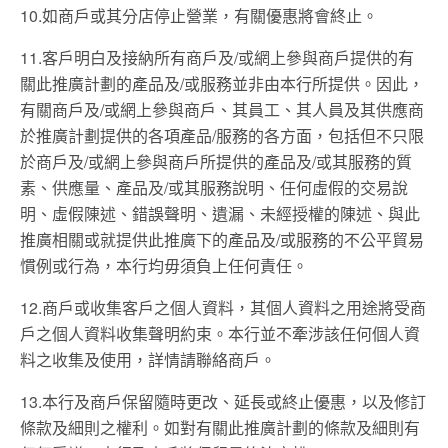
10.
如商戶或其分店停止營業，有關優惠將會終止。
11.
客戶明白及接納所有商戶及
/
或網上參與商戶提供的有
關此推廣計劃的產品及
/
或服務並非由本行所提供。因此，
有關商戶及
/
或網上參與商戶、其員工、其人員及其供應商
於推廣計劃提供的各項產品
/
服務的各方面，包括但不只限
於商戶及
/
或網上參與商戶所提供的產品及
/
或其服務的質
素、供應量、產品及
/
或其服務說明、任何虛假的交易說
明、虛假陳述、錯誤聲明、遺漏、未經授權的陳述、與此
推廣相關或就提供此推廣下的產品及
/
或服務的不公平貿易
慣例或行為，本行均毋須負上任何責任。
12.
商戶或收集客戶之個人資料，其個人資料之用途將受商
戶之個人資料收集聲明約束。本行並不牽涉該任何個人資
料之收集及使用，詳情請聯絡商戶。
13.
本行及商戶保留隨時更改、延長或終止優惠，以及修訂
條款及細則之權利。如對有關此推廣計劃的條款及細則有