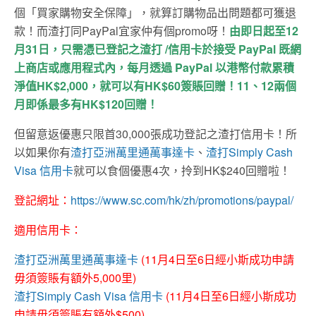
個「買家購物安全保障」，就算訂購物品出問題都可獲退
款！而渣打同PayPal宜家仲有個promo呀！
由即日起至12
月31日，
只需憑已登記之渣打 /信用卡於接受
PayPal
既網
上商店或應用程式內，每月透過
PayPal
以港幣付款累積
淨值HK$2,000，就可以有HK$60簽賬回贈！11、12兩個
月即係最多有HK$120回贈！
但留意返優惠只限首30,000張成功登記之渣打信用卡
！所
以如果你有
渣打亞洲萬里通萬事達卡
、
渣打Simply Cash
Visa 信用卡
就可以食個優惠4次，拎到HK$240回贈啦！
登記網址：
https://www.sc.com/hk/zh/promotions/paypal/
適用信用卡：
渣打亞洲萬里通萬事達卡
(11月4日至6日經小斯成功申請
毋須簽賬有額外5,000里)
渣打Simply Cash Visa 信用卡
(11月4日至6日經小斯成功
申請毋須簽賬有額外$500)