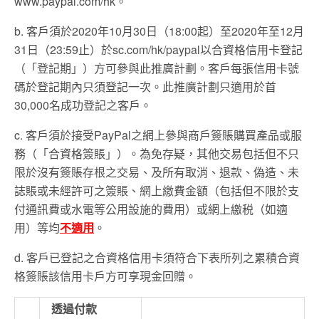
www.paypal.com/hk
。
b.
客戶須於
2020
年
10
月
30
日（
18:00
起）至
2020
年至
12
月
31
日（
23:59
止）於
sc.com/hk/paypal
以合資格信用卡登記
（「登記期」）方可參與此推廣計劃。客戶每張信用卡號
碼於登記期內只須登記一次。此推廣計劃只適用於首
30,000
名成功登記之客戶。
c.
客戶須於接受
PayPal
之網上參與商戶簽賬購買產品或服
務（「合資格簽賬」）。為免存疑，其他交易包括但不只
限於沒有簽賬存根之交易、及所有取消、退款、偽造、未
誌賬或未經許可之簽賬、網上繳費金額（包括但不限於支
付通訊費或水電等公用設施的費用）或網上繳税（如適
用）等均
不適用
。
d.
客戶已登記之合資格信用卡須符合下表所列之累積合資
格簽賬該信用卡戶方可享現金回贈。
透過付款