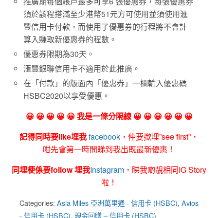
推廣期每個賬戶最多可享6 張優惠券，每張優惠券
須於該程搭滿至少港幣51元方可使用並須使用滙
豐信用卡付款，而使用了優惠券的行程將不會計
算入賺取新優惠券的程數。
優惠券限期為30天。
滙豐銀聯信用卡不適用於此推廣。
在「付款」的版面內「優惠券」一欄輸入優惠碼
HSBC2020以享受優惠。
😀 😀 😀 😀 😀 我是一條分隔線 😀 😀 😀 😀 😀 😀
記得同時要like埋我
facebook
，仲要撳埋”see first”，
咁先會第一時間睇到我出既最新優惠！
同埋梗係要follow 埋我
Instagram
，睇我啲靚相同IG Story
啦！
Categories:
Asia Miles 亞洲萬里通 - 信用卡 (HSBC)
,
Avios
- 信用卡 (HSBC)
,
現金回贈 – 信用卡 (HSBC)