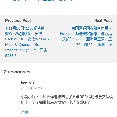
Previous Post
Next Post
11月20日12:00記得搶！一
美國運通國泰航空信用卡
齊WeWa搶鑊金！安信
Foodpanda賺里數優惠！賺取高
EarnMORE / 安信WeWa卡
達額外1,000「亞洲萬里通」里
Moet & Chandon Brut
數 + $50折扣優惠！
Imperial NV (750ml) 只係
$238！
2 responses
ken siu
24 11 月, 2020
小斯小好，已經經你連結申請了滙丰RED信用卡及安信信
用卡，請問如批核后須填資料申請獎賞嗎？
回覆