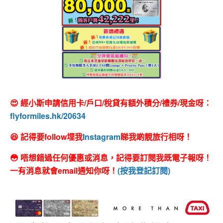
😍 經小斯申請信用卡/戶口/稅貸有額外積分/禮券/現金呀：
flyformiles.hk/20634
😆 記得要follow埋我
Instagram
睇我啲靚旅行相呀！
😳 唔想錯過任何優惠或消息，記得要訂閱我既電子報呀！
一有消息就會email通知你呀！
(按我登記訂閱)