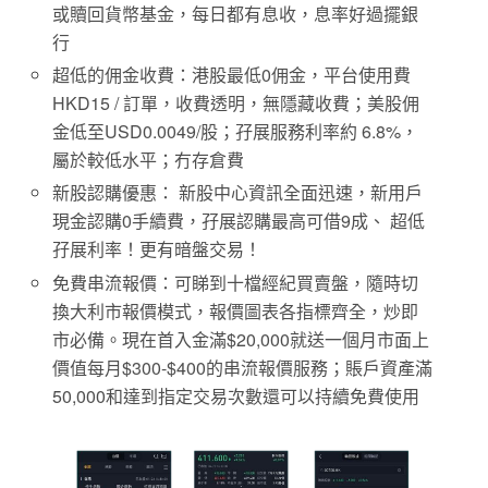
或贖回貨幣
基金
，每日都有息收，息率好過擺銀
行
超低的佣金收費：港股最低
0
佣金
，
平台使用費
HKD15 /
訂單
，收費透明，無隱藏收費
；美股佣
金低至
USD0.0049/
股
；
孖展服務
利率約 6.8%，
屬於較低水平；
冇存倉費
新股認購優惠：
新股中心資訊全面迅速，新用戶
現金認購0手續費，
孖展認購
最高可借
9
成、
超低
孖展利率！更有暗盤交易！
免費串流報價：可睇到十檔經紀買賣盤，隨時切
換大利市報價模式，報價圖表各指標齊全，炒即
市必備。現在首入金滿$20,000就送一個月市面上
價值每月$300-$400的串流報價服務；賬戶資產滿
50,000和達到指定交易次數還可以持續免費使用