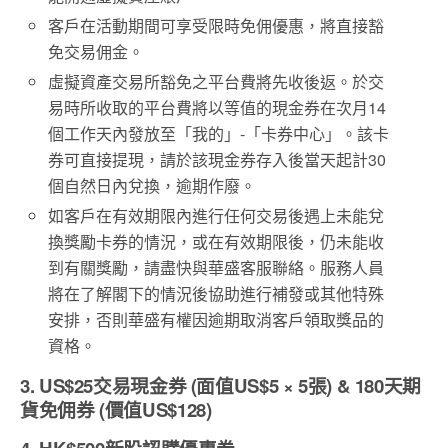
客戶在活動期間可享受限時免佣優惠，將直接豁
免交易佣金。
虛擬資產交易所豁免之平台費將先收後返。於交
易時所收取的平台費將以等值的現金券在次月14
個工作天內發放至「我的」-「卡券中心」。該卡
券可直接提現，請於該現金券存入後當天起計30
個自然日內兌換，逾期作廢。
如客戶在有效期限內進行任何交易後遇上未能兌
換獎勵卡券的情況，或在有效期限後，仍未能收
到有關獎勵，請盡快與華盛客服聯絡。服務人員
將在了解閣下的情況後協助進行補發或其他特殊
安排，否則華盛有權因逾期取消客戶領取獎品的
資格。
3. US$25交易現金券 (面值US$5 × 5張) & 180天期
貨免佣券 (價值US$128)