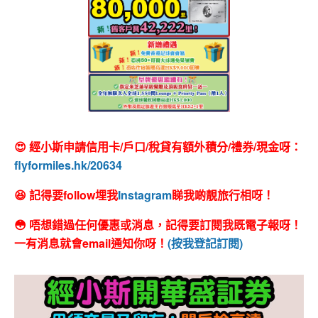
😍 經小斯申請信用卡/戶口/稅貸有額外積分/禮券/現金呀：
flyformiles.hk/20634
😆 記得要follow埋我
Instagram
睇我啲靚旅行相呀！
😳 唔想錯過任何優惠或消息，記得要訂閱我既電子報呀！
一有消息就會email通知你呀！
(按我登記訂閱)