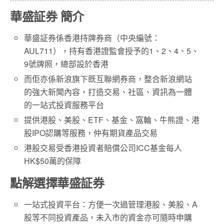
華盛証券
簡介
華盛証券係香港持牌券商（中央編號：
AUL711
），持有香港證監會授予的
1
、
2
、
4
、
5
、
9
號牌照
，
總部設於香港
而佢亦係新浪旗下既
互聯網券商
，
整合新浪網站
的強大新聞內容，打造交易、社區、資訊為一體
的一站式投資服務平台
提供港股、美股、
ETF
、基金、窩輪、牛熊證、港
股
IPO
認購
等服務，仲有期貨產品交易
港股交易受香港投資者賠償公司
ICC
基金每人
HK$50萬的保障
點解選擇
華盛証券
一站式投資平台：方便一次過管理港股、美股、
A
股
等不同投資產品，未入市的資金亦可隨時申購