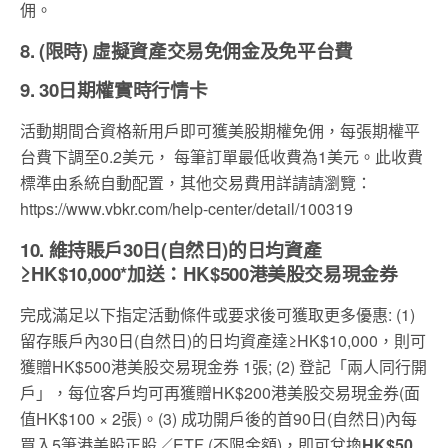
佣。
8. (限時) 虛擬資產交易免佣金及免平台費
9. 30日期權實時行情卡
活動期間合資格新用戶即可獲美股期權免佣，每張期權平
台費下調至0.2美元， 每筆訂單最低收費為1美元。此收費
標準由系統自動配置，其他交易費用詳請請瀏覽：
https://www.vbkr.com/help-center/detail/100319
10. 維持賬戶30日(自然日)的日均資產
≥HK$10,000*加送：HK$500港美股交易現金券
完成滿足以下指定活動條件或要求後可獲取更多優惠: (1)
留存賬戶內30日(自然日)的日均資產達≥HK$10,000，則可
獲贈HK$500港美股交易現金券 1張; (2) 登記「兩人同行開
戶」，每位客戶均可再獲贈HK$200港美股交易現金券(面
值HK$100 × 2張)。(3) 成功開戶後的首90日(自然日)內每
買入5筆港美股正股／ETF (不限金額)，即可兌換
HK$50