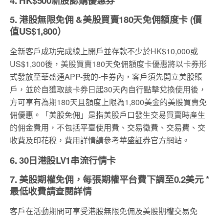
4. HK$500新股認購優惠券
5. 港股無限免佣 &美股買賣180天免佣額度卡 (價
值US$1,800）
全新客戶成功完成線上開戶並存款不少於HK$10,000或
US$1,300後，美股買賣180天免佣額度卡優惠將以卡券形
式發放至華盛通APP-我的-卡券內，客戶須先開立美股賬
戶，並於自獲取該卡券日起30天內自行點擊兌換使用後，
方可享有為期180天且額度上限為1,800美金的美股買賣免
佣優惠。「美股免佣」是指美股戶口發生交易買賣時產生
的佣金費用，不包括平臺使用費、交易徵費、交易費、交
收費及印花稅，費用詳情請參考華盛証券官方網站。
6. 30日港股LV1串流行情卡
7. 美股期權免佣，每張期權平台費下調至0.2美元 *
最低收費請查閱詳情
客戶在活動期間可享受港股無限免佣及美股期權交易免