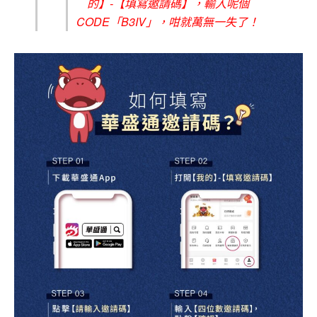
的】-【填寫邀請碼】，輸入呢個
CODE「B3IV」，咁就萬無一失了！