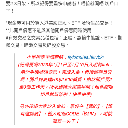
要2-3日架，所以記得要盡快申請啦！唔係就開唔 切戶口
了！
*現金券可用於買入港美股正股、ETF 及衍生品交易！
**
此開戶優惠不能與其他開戶優惠同時使用
#有效交易之交易品種包括：正股、窩輪牛熊證、ETF、期
權交易、暗盤交易及碎股交易。
小斯指定申請連結：
flyformiles.hk/vbkr
(記得要喺2026年1月1日至1月10日入呢條link，
用你手機號碼登記，完成入金，毋須留存及交
易！開戶拎高達HK$2,600獎賞！由於開戶要2
至3個工作天，所以建議大家盡早開！唔係開唔
切戶就無架啦！快手快手)
另外建議大家於入金前，最好在【我的】-【填
寫邀請碼】，輸入呢個CODE「B3IV」，咁就
萬無一失了！