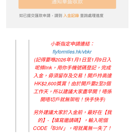
小斯指定申請連結：
flyformiles.hk/vbkr
(記得要喺2026年1月1日至1月9日入
呢條link，用你手機號碼登記，完成
入金，毋須留存及交易！開戶拎高達
HK$2,600獎賞！由於開戶要2至3個
工作天，所以建議大家盡早開！唔係
開唔切戶就無架啦！快手快手)
另外建議大家於入金前，最好在【我
的】-【填寫邀請碼】，輸入呢個
CODE「B3IV」，咁就萬無一失了！