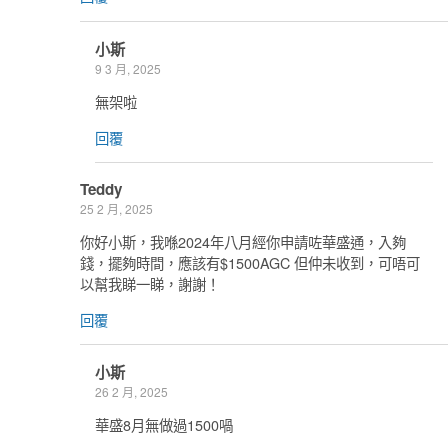
小斯
9 3 月, 2025
無架啦
回覆
Teddy
25 2 月, 2025
你好小斯，我喺2024年八月經你申請咗華盛通，入夠
錢，擺夠時間，應該有$1500AGC 但仲未收到，可唔可
以幫我睇一睇，謝謝！
回覆
小斯
26 2 月, 2025
華盛8月無做過1500喎