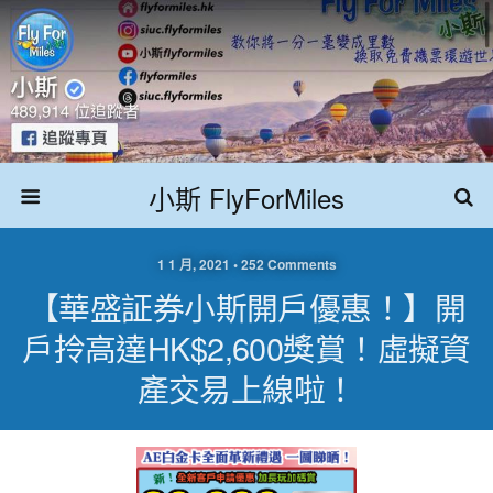
小斯 FlyForMiles
1 1 月, 2021 • 252 Comments
【華盛証券小斯開戶優惠！】開
戶拎高達HK$2,600獎賞！虛擬資
產交易上線啦！