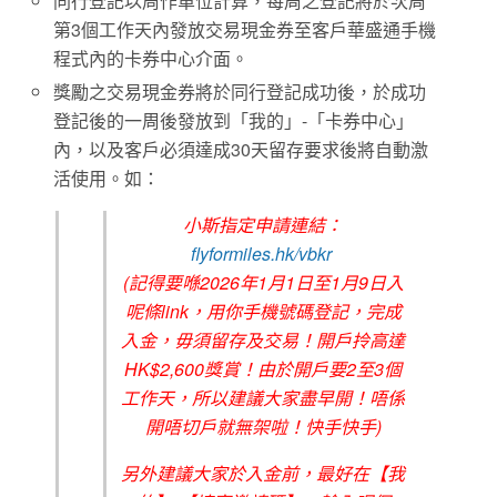
同行登記以周作單位計算，每周之登記將於次周
第3個工作天內發放交易現金券至客戶華盛通手機
程式內的卡券中心介面。
獎勵之交易現金券將於同行登記成功後，於成功
登記後的一周後發放到「我的」-「卡券中心」
內，以及客戶必須達成30天留存要求後將自動激
活使用。如：
小斯指定申請連結：
flyformiles.hk/vbkr
(記得要喺2026年1月1日至1月9日入
呢條link，用你手機號碼登記，完成
入金，毋須留存及交易！開戶拎高達
HK$2,600獎賞！由於開戶要2至3個
工作天，所以建議大家盡早開！唔係
開唔切戶就無架啦！快手快手)
另外建議大家於入金前，最好在【我