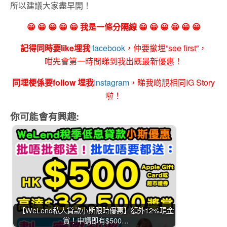
所以建議大家盡早開！
😀 😀 😀 😀 😀 我是一條分隔線 😀 😀 😀 😀 😀 😀
記得同時要like埋我
facebook
，仲要撳埋”see first”，
咁先會第一時間睇到我出既最新優惠！
同埋梗係要follow 埋我
Instagram
，睇我啲靚相同IG Story
啦！
你可能會有興趣:
【WeLend私人貸款小斯限時優惠】額外12%現金
賞！申請即有$500…