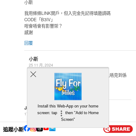
小斯
我用條條LINK開戶，但入完金先記得填邀請碼
CODE「B3IV」
咁會唔會有影響架？
感謝
回覆
小斯
25 11 月, 2024
唔一定要入 建議入埋姐 你可以問一問CS見唔見到係
經我申請 見到就OK
回覆
Install this Web-App on your home
Jason
screen: tap
then "Add to Home
17 10 月, 2024
Screen"
收到好多交易卷 有咩方法用左去又唔洗蝕錢?
追蹤小斯
回覆