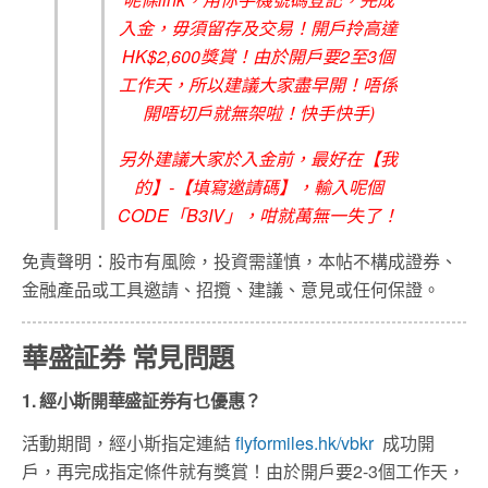
入金，毋須留存及交易！開戶拎高達
HK$2,600獎賞！由於開戶要2至3個
工作天，所以建議大家盡早開！唔係
開唔切戶就無架啦！快手快手)
另外建議大家於入金前，最好在【我
的】-【填寫邀請碼】，輸入呢個
CODE「B3IV」，咁就萬無一失了！
免責聲明：股市有風險，投資需謹慎，本帖不構成證券、
金融產品或工具邀請、招攬、建議、意見或任何保證。
華盛証券 常見問題
1. 經小斯開華盛証券有乜優惠？
活動期間，經小斯指定連結
flyformiles.hk/vbkr
成功開
戶，再完成指定條件就有獎賞！由於開戶要2-3個工作天，