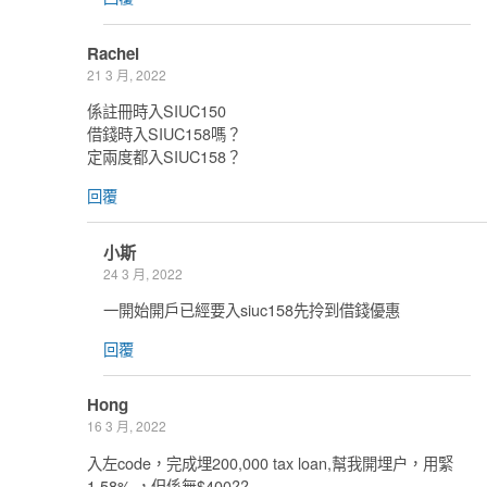
Rachel
21 3 月, 2022
係註冊時入SIUC150
借錢時入SIUC158嗎？
定兩度都入SIUC158？
回覆
小斯
24 3 月, 2022
一開始開戶已經要入siuc158先拎到借錢優惠
回覆
Hong
16 3 月, 2022
入左code，完成埋200,000 tax loan,幫我開埋户，用緊
1.58% ，但係無$400??