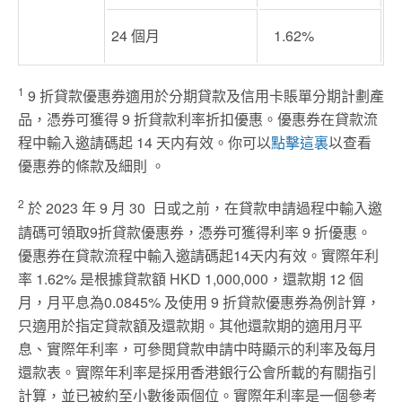
24 個月
1.62%
1
9 折貸款優惠券適用於分期貸款及信用卡賬單分期計劃產
品，憑券可獲得 9 折貸款利率折扣優惠。優惠券在貸款流
程中輸入邀請碼起 14 天内有效。你可以
點擊這裏
以查看
優惠券的條款及細則 。
2
於
2023
年
9
月
30
日或之前，在貸款申請過程中輸入邀
請碼可領取
9
折貸款優惠券，憑券可獲得利率
9
折優惠。
優惠券在貸款流程中輸入邀請碼起
14
天内有效。實際年利
率
1.62%
是根據貸款額
HKD 1,000,000
，還款期
12
個
月，月平息為
0.0845%
及使用
9
折貸款優惠券為例計算，
只適用於指定貸款額及還款期。其他還款期的適用月平
息、實際年利率，可參閲貸款申請中時顯示的利率及每月
還款表。實際年利率是採用香港銀行公會所載的有關指引
計算，並已被約至小數後兩個位。實際年利率是一個參考