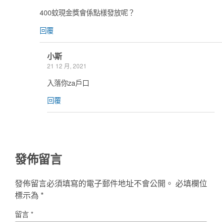
400蚊現金獎會係點樣發放呢？
回覆
小斯
21 12 月, 2021
入落你za戶口
回覆
發佈留言
發佈留言必須填寫的電子郵件地址不會公開。
必填欄位
標示為
*
留言
*