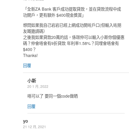
「全新ZA Bank 客戶成功提取貸款，並在貸款流程中成
功開戶，更有額外 $400現金獎賞」
想問如果我自己岩岩已經上網成功開咗戶口(但輸入咗朋
友嘅邀請碼）
之後我如果貸款20萬的話，係咪仲可以輸入小斯你個優惠
碼？仲會唔會有9折貸款 年利率1.58%？同埋會唔會有
$400？
Thanks!
回覆
小斯
20 1 月, 2022
唔可以了 要同一個code做晒
回覆
yo
21 12 月, 2021