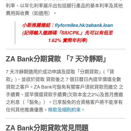
利率，以年化利率展示出包括銀行產品的基本利率及其他
費用與收費（如適用）。
小斯推薦連結：
flyformiles.hk/zabank.loan
(記得輸入邀請碼「SIUCPIL」先可以有低至
1.62% 實際年利率)
ZA Bank分期貸款 「7 天冷靜期」
7 天冷靜期適用於成功申請及提取「分期貸款」(「貸
款」)，並欲於提取 貸款後之 7 個日曆日內提早償還全數
貸款之客戶。ZA Bank可豁免有關客戶須就貸款而繳交 之
手續費、提早償還貸款手續費(欠款本金之2%)及首月應繳
之利息（「豁免」）。已享豁免的合資格客戶將不能享有
任何其他推廣優惠。
條款及細則約束
。
ZA Bank分期貸款常見問題