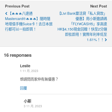
Previous Post
Next Post
【🔥🔥🔥八達通
【livi Bank靈活貸「私人貸款」
Mastercard®🔥🔥🔥】隨時隨
優惠】用小斯邀請碼
地增值手機Suica卡！去日本旅
「FLY#CASH5」享高達
行都可以一拍即買！
HK$4,150現金回贈！快至2分鐘
即批即用！實際年利率低至
1.61%！！
16 responses
Leslie
1 11 月, 2023
想請問而家仲有無優惠？
回覆
小斯
3 11 月, 2023