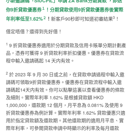
小斯邀請碼「
SIUCPIL
」申請
ZA Bank分期
貸款
，即送
１
你
9
折貸款優惠券
！分期貸款使用
9
折貸款優惠券後實際
２
3
年利率低至
1.62%
！
新客戶90秒即可知道初審結果
！
借定唔借？還得到先好借！
1
9 折貸款優惠券適用於分期貸款及信用卡賬單分期計劃產
品，憑券可獲得 9 折貸款利率折扣優惠。優惠券在貸款流
程中輸入邀請碼起 14 天内有效。
2
於 2023 年 9 月 30 日或之前，在貸款申請過程中輸入邀
請碼可領取9折貸款優惠券。優惠券在貸款流程中輸入邀
請碼起14天内有效。你可以點擊這裏以查看優惠券的條款
及細則。實際年利率 1.62% 是根據貸款額 HKD
1,000,000，還款期 12 個月，月平息為 0.081% 及使用 9
折貸款優惠券為例計算。實際年利率 1.62% 貸款優惠只適
用於指定貸款額及還款期。其他還款期的適用月平息、實
際年利率，可參閲貸款申請中時顯示的利率及每月還款