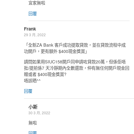
宜家無啦
回覆
Frank
29 3 月, 2022
「全新ZA Bank 客戶成功提取貸款，並在貸款流程中成
功開戶，更有額外 $400現金獎賞」
請問如果用SIUC158開戶同申請咗貸款20萬，但係佢唔
批/提前係7 天冷靜期內全數還款，仲有無任何開戶現金回
贈或者 $400現金獎賞?
唔該晒^^
回覆
小斯
30 3 月, 2022
無啦
回覆