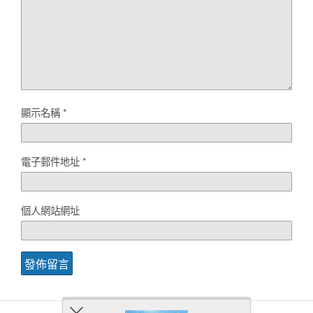
顯示名稱
*
電子郵件地址
*
個人網站網址