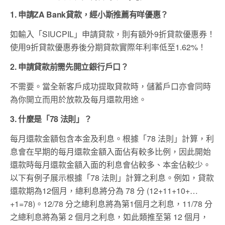
1. 申請ZA Bank貸款，經小斯推薦有咩優惠？
如輸入「SIUCPIL」申請貸款，則有額外9折貸款優惠券！
使用9折貸款優惠券後分期貸款實際年利率低至1.62%！
2. 申請貸款前需先開立銀行戶口？
不需要。當全新客戶成功提取貸款時，儲蓄戶口亦會同時
為你開立而用於放款及每月還款用途。
3. 什麼是「78 法則」？
每月還款金額包含本金及利息。根據「78 法則」計算，利
息會在早期的每月還款金額入面佔有較多比例，因此開始
還款時每月還款金額入面的利息會佔較多、本金佔較少。
以下有例子展示根據「78 法則」計算之利息。例如，貸款
還款期為12個月，總利息將分為 78 分 (12+11+10+…
+1=78)。12/78 分之總利息將為第1個月之利息，11/78 分
之總利息將為第 2 個月之利息，如此類推至第 12 個月，