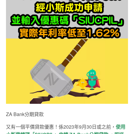
ZA Bank分期貸款
又有一個平價貸款優惠！係2023年9月30日或之前，
使用