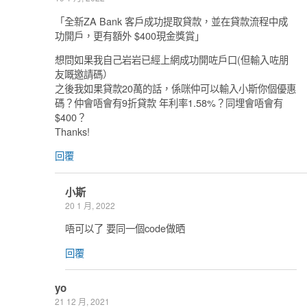
「全新ZA Bank 客戶成功提取貸款，並在貸款流程中成
功開戶，更有額外 $400現金獎賞」
想問如果我自己岩岩已經上網成功開咗戶口(但輸入咗朋
友嘅邀請碼）
之後我如果貸款20萬的話，係咪仲可以輸入小斯你個優惠
碼？仲會唔會有9折貸款 年利率1.58%？同埋會唔會有
$400？
Thanks!
回覆
小斯
20 1 月, 2022
唔可以了 要同一個code做晒
回覆
yo
21 12 月, 2021