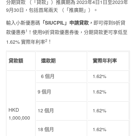
分期貸款 （「貸款」）推廣期為 2023年4日1日至2023年
9月30日，包括首尾兩天 （「推廣期」）。
輸入小斯優惠碼
「
SIUCPIL
」申請貸款，
即可得到9折貸
1
款優惠券
！使用9折貸款優惠券後，分期貸款更可享低至
2
1.62% 實際年利率
！
貸款額
還款期
實際年利率
6 個月
1.62%
9 個月
1.62%
HKD
12 個月
1.62%
1,000,000
18 個月
1.62%