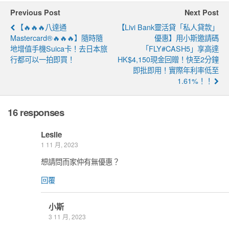
Previous Post
Next Post
【🔥🔥🔥八達通
【livi Bank靈活貸「私人貸款」
Mastercard®🔥🔥🔥】隨時隨
優惠】用小斯邀請碼
地增值手機Suica卡！去日本旅
「FLY#CASH5」享高達
行都可以一拍即買！
HK$4,150現金回贈！快至2分鐘
即批即用！實際年利率低至
1.61%！！
16 responses
Leslie
1 11 月, 2023
想請問而家仲有無優惠？
回覆
小斯
3 11 月, 2023