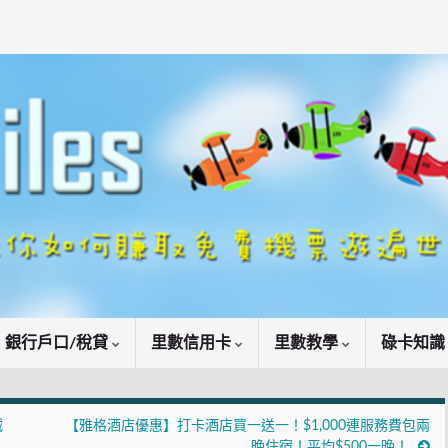
銀行戶口/稅貸
里數信用卡
里數教學
碌卡知
減
【雅格酒店優惠】打卡酒店買一送一！$1,000連服務費包兩
晚住宿！平均$500一晚！