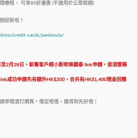
療程， 可享85折優惠 (不適用於公眾假期)
個迎新啦！
ions/credit-cards/peninsula/
5日至2月28日，新舊客戶經小斯呢條國泰 link申請，毋須簽賬
nk成功申請先有額外HK$200，合共有HK$1,400現金回贈
請參閱渣打網頁。借定唔借，還得到先好借！