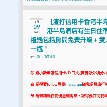
【渣打信用卡香港半
2 月
09
港半島酒店有生日住宿禮
2023
禮遇包括房間免費升級 + 雙人
一瓶！
By
小斯
in
酒店優惠
😍 經小斯申請信用卡/戶口/稅貸有額外積分/
😆 記得要follow埋我
Instagram
睇我啲靚旅行
😳 唔想錯過任何優惠或消息，記得要訂閱我既