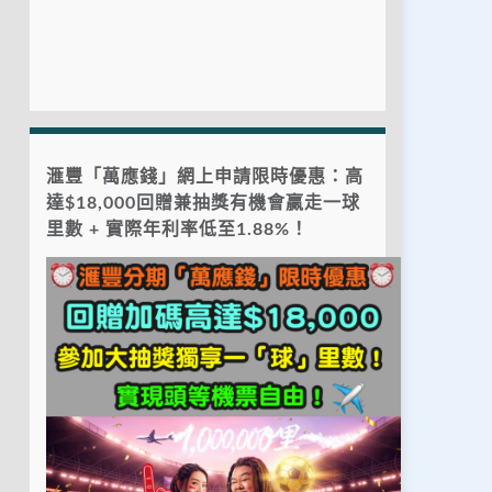
滙豐「萬應錢」網上申請限時優惠：高
達$18,000回贈兼抽獎有機會贏走一球
里數 + 實際年利率低至1.88%！