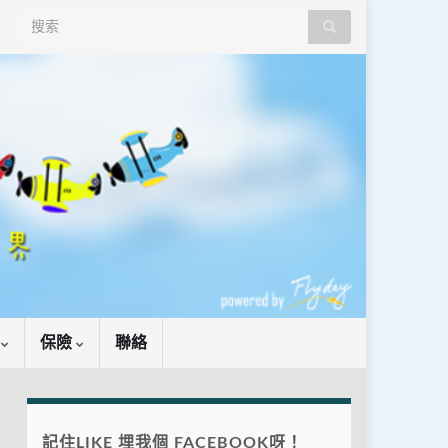
Search for:
識
保險
聯絡
記住LIKE 埋我個 FACEBOOK呀！