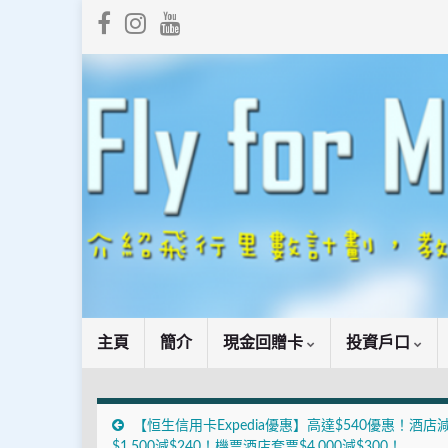
主頁
簡介
現金回贈卡
投資戶口
【恒生信用卡Expedia優惠】高達$540優惠！酒店
$1,500減$240！機票酒店套票$4,000減$300！