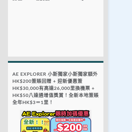
AE EXPLORER 小斯獨家小斯獨家額外
HK$200簽賬回贈 + 迎新優惠簽
HK$30,000有高達26,000里換機票 +
HK$50八達通增值獎賞！全新本地簽賬
全年HK$3＝1里！