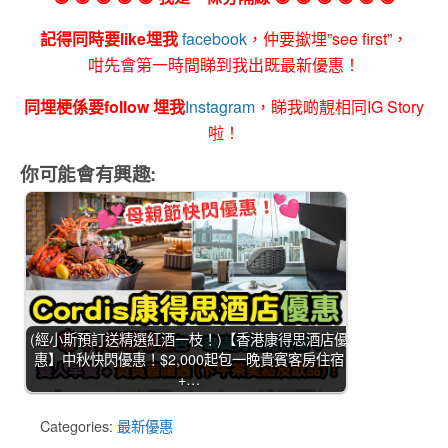
記得同時要like埋我
facebook
，仲要撳埋”see first”，
咁先會第一時間睇到我出既最新優惠！
同埋梗係要follow 埋我
Instagram
，睇我啲靚相同IG Story
啦！
你可能會有興趣:
(經小斯預訂送精選紅酒一枝！)【香港康得思酒店優
惠】中秋快閃優惠！$2,000起包一晚貴賓客房住宿
+…
Categories:
最新優惠