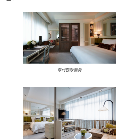
尊尚雅致套房