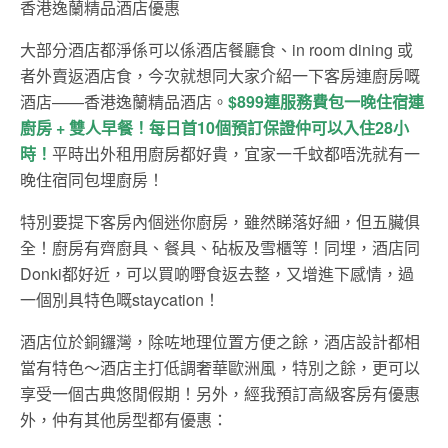
香港逸蘭精品酒店優惠
大部分酒店都淨係可以係酒店餐廳食、in room dining 或
者外賣返酒店食，今次就想同大家介紹一下客房連廚房嘅
酒店——香港逸蘭精品酒店。
$899連服務費包一晚住宿連
廚房 + 雙人早餐！每日首10個預訂保證仲可以入住28小
時！
平時出外租用廚房都好貴，宜家一千蚊都唔洗就有一
晚住宿同包埋廚房！
特別要提下客房內個迷你廚房，雖然睇落好細，但五臟俱
全！廚房有齊廚具、餐具、砧板及雪櫃等！同埋，酒店同
Donki都好近，可以買啲嘢食返去整，又增進下感情，過
一個別具特色嘅staycation！
酒店位於銅鑼灣，除咗地理位置方便之餘，酒店設計都相
當有特色～酒店主打低調奢華歐洲風，特別之餘，更可以
享受一個古典悠閒假期！另外，經我預訂高級客房有優惠
外，仲有其他房型都有優惠：