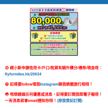
😍 經小斯申請信用卡/戶口/稅貸有額外積分/禮券/現金呀：
flyformiles.hk/20634
😆 記得要follow埋我
Instagram
睇我啲靚旅行相呀！
😳 唔想錯過任何優惠或消息，記得要訂閱我既電子報呀！
一有消息就會email通知你呀！
(按我登記訂閱)