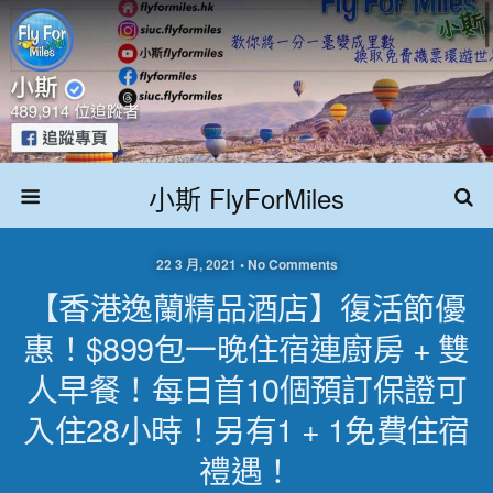
小斯 FlyForMiles
22 3 月, 2021 • No Comments
【香港逸蘭精品酒店】復活節優
惠！$899包一晚住宿連廚房 + 雙
人早餐！每日首10個預訂保證可
入住28小時！另有1 + 1免費住宿
禮遇！