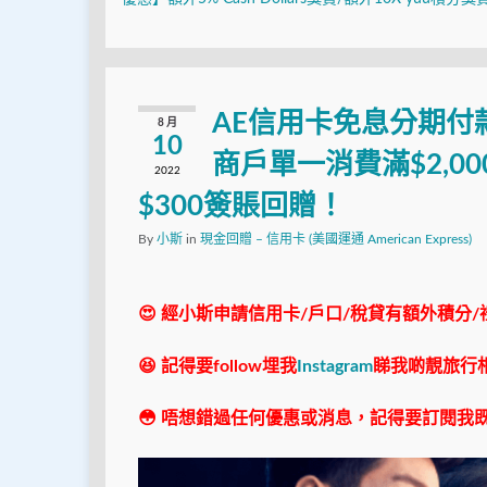
AE信用卡免息分期付
8 月
10
商戶單一消費滿$2,
2022
$300簽賬回贈！
By
小斯
in
現金回贈 – 信用卡 (美國運通 American Express)
😍 經小斯申請信用卡/戶口/稅貸有額外積分/
😆 記得要follow埋我
Instagram
睇我啲靚旅行
😳 唔想錯過任何優惠或消息，記得要訂閱我既