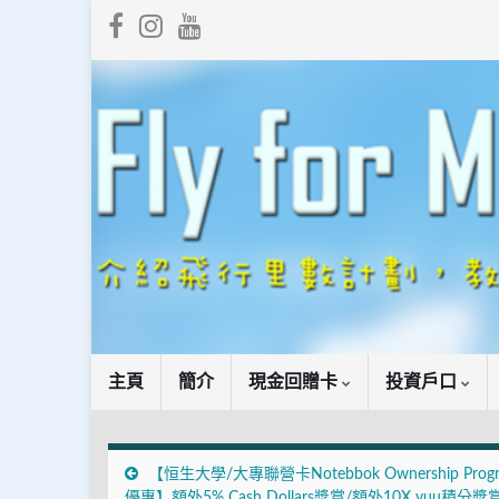
主頁
簡介
現金回贈卡
投資戶口
【恒生大學/大專聯營卡Notebbok Ownership Prog
優惠】額外5% Cash Dollars獎賞/額外10X yuu積分獎