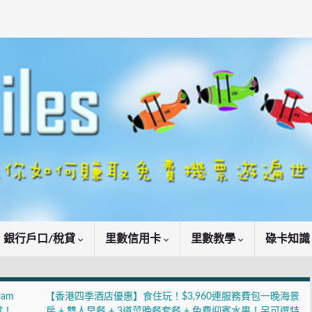
銀行戶口/稅貸
里數信用卡
里數教學
碌卡知
ram
【香港四季酒店優惠】食住玩！$3,960連服務費包一晚海景
賞！
房 + 雙人早餐 + 3道菜晚餐套餐 + 免費迎賓水果！另可選特