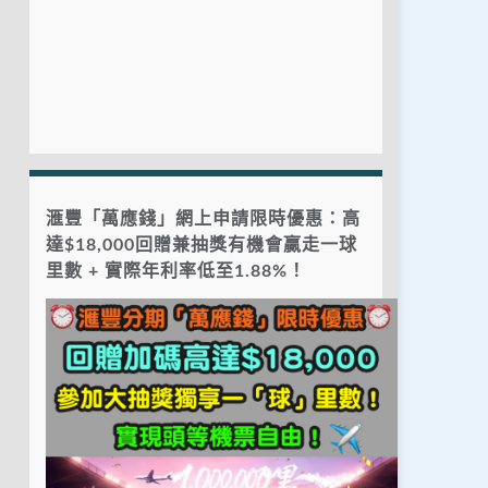
滙豐「萬應錢」網上申請限時優惠：高
達$18,000回贈兼抽獎有機會贏走一球
里數 + 實際年利率低至1.88%！