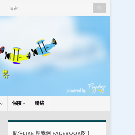
Search for:
識
保險
聯絡
記住LIKE 埋我個 FACEBOOK呀！