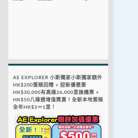
AE EXPLORER 小斯獨家小斯獨家額外
HK$200簽賬回贈 + 迎新優惠簽
HK$30,000有高達26,000里換機票 +
HK$50八達通增值獎賞！全新本地簽賬
全年HK$3＝1里！