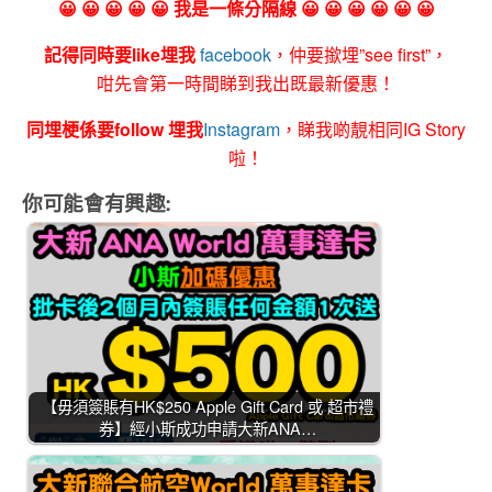
😀 😀 😀 😀 😀 我是一條分隔線 😀 😀 😀 😀 😀 😀
記得同時要like埋我
facebook
，仲要撳埋”see first”，
咁先會第一時間睇到我出既最新優惠！
同埋梗係要follow 埋我
Instagram
，睇我啲靚相同IG Story
啦！
你可能會有興趣:
【毋須簽賬有HK$250 Apple Gift Card 或 超市禮
券】經小斯成功申請大新ANA…