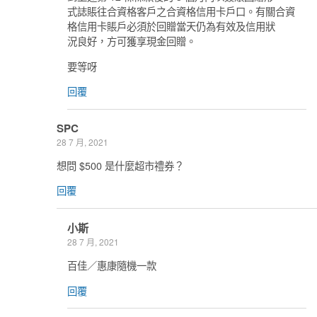
式誌賬往合資格客戶之合資格信用卡戶口。有關合資
格信用卡賬戶必須於回贈當天仍為有效及信用狀
況良好，方可獲享現金回贈。
要等呀
回覆
SPC
28 7 月, 2021
想問 $500 是什麼超市禮券？
回覆
小斯
28 7 月, 2021
百佳／惠康隨機一款
回覆