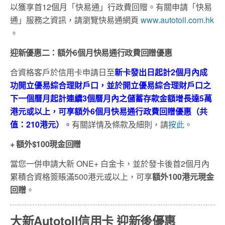
以獲享首12個月「快易通」行政費回贈。有關申請「快易
通」服務之資訊，請瀏覽快易通網頁
www.autotoll.com.hk
。
迎新優惠二：
額外
6
個月快易通行政費回贈優惠
合資格客戶於信用卡申請日至
新卡發出日起計
2
個月內成
功開立優易綜合理財戶口，並於開立優易綜合理財戶口之
下一個曆月起計連續
3
個曆月內之儲蓄存款金額增長達
5
萬
港元或以上，可享額外
6
個月快易通行政費回贈優惠（共
值：
210
港元）
。
有關詳情及條款及細則，請
按此
。
+ 額外$100現金回贈
當您一併申請大新 ONE+ 白金卡，並於發卡後首2個月內
累積合資格簽賬滿500港元或以上，可享
額外100港元現金
回贈
。
大新
Autotoll
信用卡
迎新後優惠