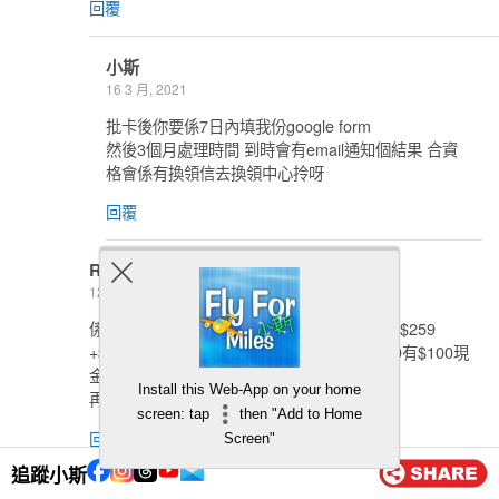
回覆
小斯
16 3 月, 2021
批卡後你要係7日內填我份google form
然後3個月處理時間 到時會有email通知個結果 合資
格會係有換領信去換領中心拎呀
回覆
Rainbow
12 3 月, 2021
係咪先申請大新One+，再申請大新ANA 就有$259
+$500 =$750超市禮券 ，以大新One+簽$500有$100現
金回贈
Install this Web-App on your home
再申請大新BA也不會再有迎新?
screen: tap
then "Add to Home
回覆
Screen"
追蹤小斯
小斯