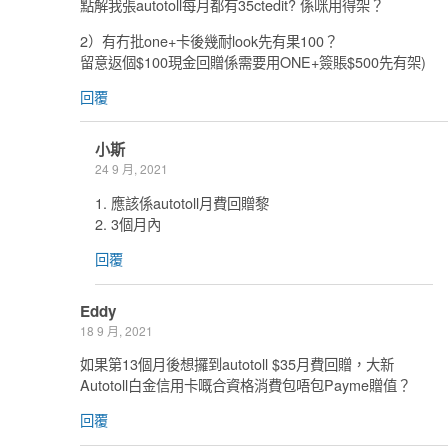
點解我張autotoll每月都有35ctedit? 係咪用得架？
2）有冇批one+卡後幾耐look先有果100？
留意返個$100現金回贈係需要用ONE+簽賬$500先有架)
回覆
小斯
24 9 月, 2021
1. 應該係autotoll月費回贈黎
2. 3個月內
回覆
Eddy
18 9 月, 2021
如果第13個月後想攞到autotoll $35月費回贈，大新
Autotoll白金信用卡嘅合資格消費包唔包Payme贈值？
回覆