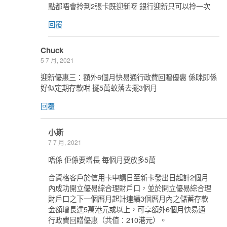
點都唔會拎到2張卡既迎新呀 銀行迎新只可以拎一次
回覆
Chuck
5 7 月, 2021
迎新優惠三：額外6個月快易通行政費回贈優惠 係咪即係
好似定期存款咁 擺5萬蚊落去擺3個月
回覆
小斯
7 7 月, 2021
唔係 佢係要增長 每個月要放多5萬
合資格客戶於信用卡申請日至新卡發出日起計2個月
內成功開立優易綜合理財戶口，並於開立優易綜合理
財戶口之下一個曆月起計連續3個曆月內之儲蓄存款
金額增長達5萬港元或以上，可享額外6個月快易通
行政費回贈優惠（共值：210港元）。