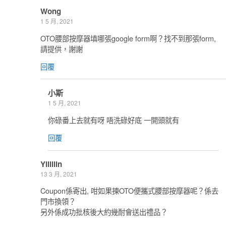
Wong
1 5 月, 2021
OTO腰部按摩器填哪張google form啊？找不到那張form,
請提供，謝謝
回覆
小斯
1 5 月, 2021
你碌番上去就有呀 唔洗碌好底 一開頭就有
回覆
Yiiiiiin
13 3 月, 2021
Coupon係寄出, 咁如果揀OTO便攜式腰部按摩器呢？係去
門市換領？
另外係成功批核後大約幾耐會送出禮品？