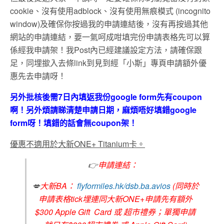
cookie、沒有使用adblock、沒有使用無痕模式 (incognito
window)及確保你按過我的申請連結後，沒有再按過其他
網站的申請連結，要一氣呵成咁填完份申請表格先可以算
係經我申請架！我Post內已經建議設定方法，請確保跟
足，同埋撳入去條link到見到經「小斯」專頁申請額外優
惠先去申請呀！
另外批核後需7日內填返我份google form先有coupon
啊！另外煩請睇清楚申請日期，麻煩唔好填錯google
form呀！填錯的話會無coupon架！
優惠不適用於大新ONE+ Titanium卡。
👉
申請連結：
💋
大新BA：
flyformiles.hk/dsb.ba.avios
(同時於
申請表格tick埋連同大新ONE+申請先有額外
$300 Apple Gift Card 或 超市禮券；單獨申請