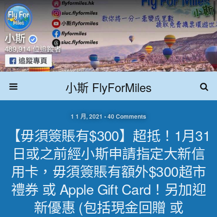
小斯 FlyForMiles
1 1 月, 2021 • 40 Comments
【毋須簽賬有$300】超抵！1月31
日或之前經小斯申請指定大新信
用卡，毋須簽賬有額外$300超市
禮券 或 Apple Gift Card！另加迎
新優惠 (包括現金回贈 或