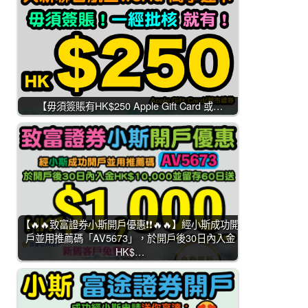
【毋須簽賬有HK$250 Apple Gift Card 或…
【🔥🔥致富證券小斯開戶優惠❗❗🔥🔥】經小斯成功開
戶並用推薦碼「AV5673」，於開戶後30日內入金
HK$…