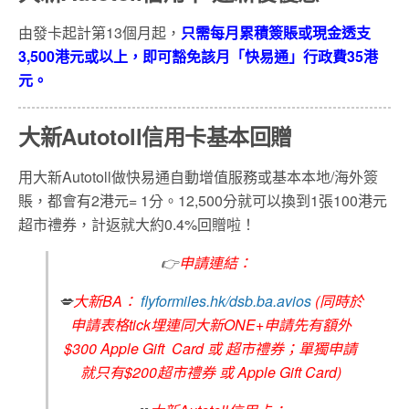
由發卡起計第13個月起，
只需每月累積簽賬或現金透支
3,500
港元或以上，即可豁免該月「快易通」行政費
35
港
元。
大新Autotoll信用卡基本回贈
用大新Autotoll做快易通自動增值服務或基本本地/海外簽
賬，都會有2港元= 1分。12,500分就可以換到1張100港元
超市禮券，計返就大約0.4%回贈啦！
👉
申請連結：
💋
大新BA：
flyformiles.hk/dsb.ba.avios
(同時於
申請表格tick埋連同大新ONE+申請先有額外
$300 Apple Gift Card 或 超市禮券；單獨申請
就只有$200超市禮券 或 Apple Gift Card)