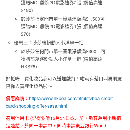
獲贈MCL戲院2D電影禮券2張 (價值高達
$180)
於莎莎指定門市單一簽賬淨額滿$1,500可
獲贈MCL戲院2D電影禮券1張 (價值高達
$78)
優惠三：莎莎繽粉動人小洋傘一把
於莎莎任何門市單一簽限淨額滿$300，可
獲贈莎莎繽粉動人小洋傘一把 (價值高達
HK$78)
好抵呀！買化妝品都可以送埋戲飛！咁就有藉口叫男朋友
陪你去買埋化妝品啦～
優惠詳情：
https://www.hkbea.com/html/tc/bea-credit-
card-shopping-offer-sasa.html
適用信用卡 (記得要喺12月31日或之前，新客戶用小斯指
定連結，於同一申請中，同時申請東亞銀行World