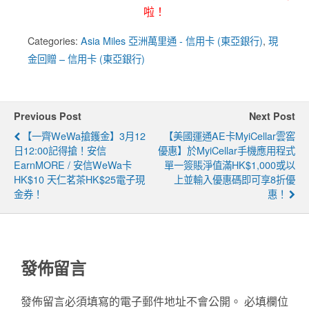
啦！
Categories:
Asia Miles 亞洲萬里通 - 信用卡 (東亞銀行)
,
現
金回贈 – 信用卡 (東亞銀行)
Previous Post
Next Post
【一齊WeWa搶鑊金】3月12
【美國運通AE卡MyiCellar雲窖
日12:00記得搶！安信
優惠】於MyiCellar手機應用程式
EarnMORE / 安信WeWa卡
單一簽賬淨值滿HK$1,000或以
HK$10 天仁茗茶HK$25電子現
上並輸入優惠碼即可享8折優
金券！
惠！
發佈留言
發佈留言必須填寫的電子郵件地址不會公開。
必填欄位