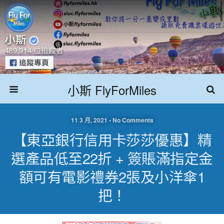
小斯 FlyForMiles
11 3 月, 2021 • No Comments
【東亞銀行信用卡莎莎優惠】精
選產品低至22折 + 簽賬滿指定金
額可有電影禮券2張及小洋傘1
把！