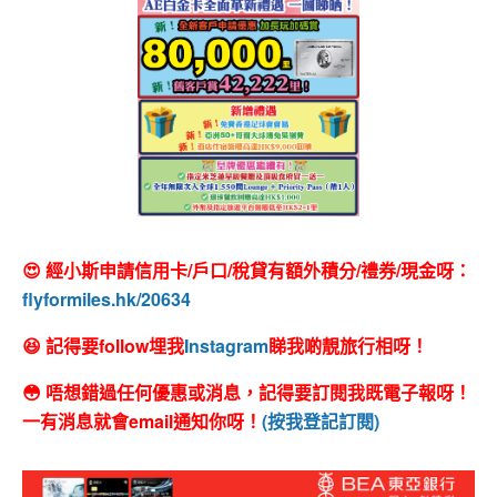
😍 經小斯申請信用卡/戶口/稅貸有額外積分/禮券/現金呀：
flyformiles.hk/20634
😆 記得要follow埋我
Instagram
睇我啲靚旅行相呀！
😳 唔想錯過任何優惠或消息，記得要訂閱我既電子報呀！
一有消息就會email通知你呀！
(按我登記訂閱)