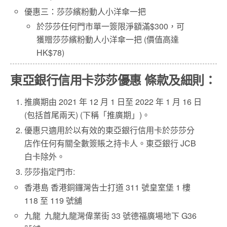
優惠三：莎莎繽粉動人小洋傘一把
於莎莎任何門市單一簽限淨額滿$300，可
獲贈莎莎繽粉動人小洋傘一把 (價值高達
HK$78)
東亞銀行信用卡莎莎優惠 條款及細則：
推廣期由 2021 年 12 月 1 日至 2022 年 1 月 16 日
(包括首尾兩天) (下稱「推廣期」)。
優惠只適用於以有效的東亞銀行信用卡於莎莎分
店作任何有關全數簽賬之持卡人。東亞銀行 JCB
白卡除外。
莎莎指定門市:
香港島 香港銅鑼灣告士打道 311 號皇室堡 1 樓
118 至 119 號舖
九龍 九龍九龍灣偉業街 33 號德福廣場地下 G36