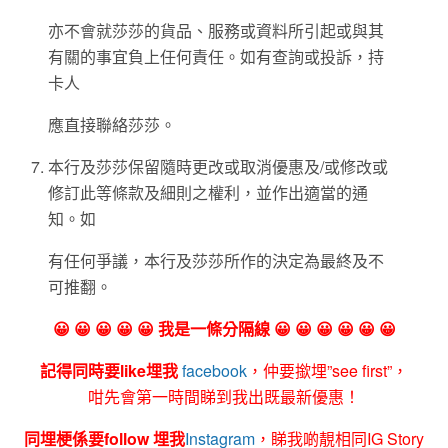
亦不會就莎莎的貨品、服務或資料所引起或與其
有關的事宜負上任何責任。如有查詢或投訴，持
卡人
應直接聯絡莎莎。
本行及莎莎保留隨時更改或取消優惠及/或修改或
修訂此等條款及細則之權利，並作出適當的通
知。如
有任何爭議，本行及莎莎所作的決定為最終及不
可推翻。
😀 😀 😀 😀 😀 我是一條分隔線 😀 😀 😀 😀 😀 😀
記得同時要like埋我
facebook
，仲要撳埋”see first”，
咁先會第一時間睇到我出既最新優惠！
同埋梗係要follow 埋我
Instagram
，睇我啲靚相同IG Story