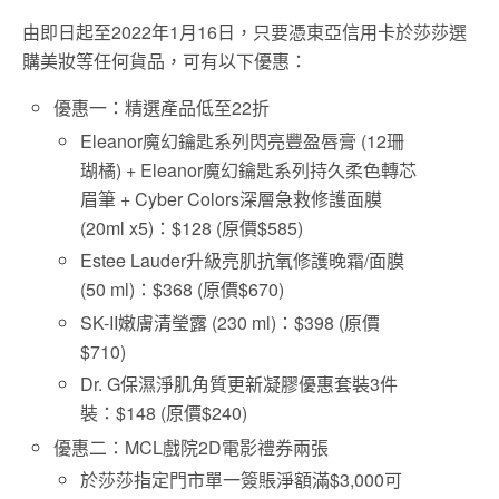
由即日起至2022年1月16日，只要憑東亞信用卡於莎莎選
購美妝等任何貨品，可有以下優惠：
優惠一：精選產品低至22折
Eleanor魔幻鑰匙系列閃亮豐盈唇膏 (12珊
瑚橘) + Eleanor魔幻鑰匙系列持久柔色轉芯
眉筆 + Cyber Colors深層急救修護面膜
(20ml x5)：$128 (原價$585)
Estee Lauder升級亮肌抗氧修護晚霜/面膜
(50 ml)：$368 (原價$670)
SK-II嫩膚清瑩露 (230 ml)：$398 (原價
$710)
Dr. G保濕淨肌角質更新凝膠優惠套裝3件
裝：$148 (原價$240)
優惠二：MCL戲院2D電影禮券兩張
於莎莎指定門市單一簽賬淨額滿$3,000可