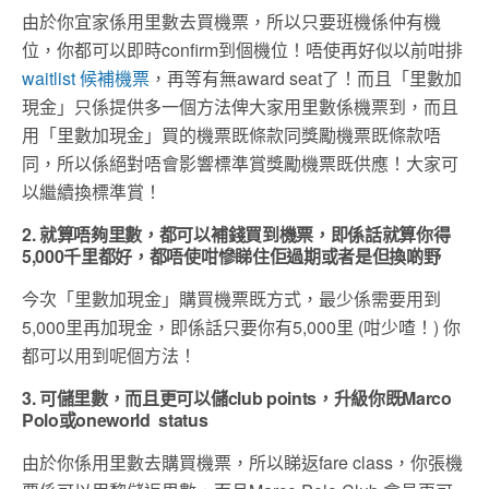
由於你宜家係用里數去買機票，所以只要班機係仲有機
位，你都可以即時confirm到個機位！唔使再好似以前咁排
waitlist 候補機票
，再等有無award seat了！而且「里數加
現金」只係提供多一個方法俾大家用里數係機票到，而且
用「里數加現金」買的機票既條款同獎勵機票既條款唔
同，所以係絕對唔會影響標準賞獎勵機票既供應！大家可
以繼續換標準賞！
2. 就算唔夠里數，都可以補錢買到機票，即係話就算你得
5,000千里都好，都唔使咁慘睇住佢過期或者是但換啲野
今次「里數加現金」購買機票既方式，最少係需要用到
5,000里再加現金，即係話只要你有5,000里 (咁少喳！) 你
都可以用到呢個方法！
3. 可儲里數，而且更可以儲club points，升級你既Marco
Polo或oneworld status
由於你係用里數去購買機票，所以睇返fare class，你張機