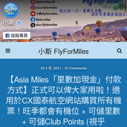
小斯 FlyForMiles
30 3 月, 2021 • 10 Comments
【Asia Miles「里數加現金」付款
方式】正式可以俾大家用啦！適
用於CX國泰航空網站購買所有機
票！旺季都會有機位 + 可儲里數
+ 可儲club Points (視乎