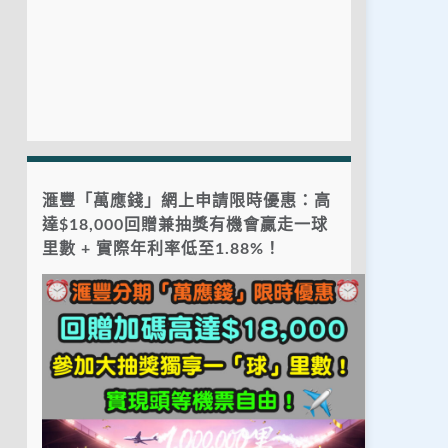
滙豐「萬應錢」網上申請限時優惠：高
達$18,000回贈兼抽獎有機會贏走一球
里數 + 實際年利率低至1.88%！