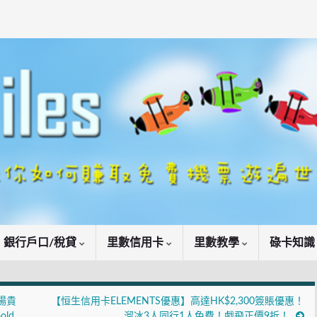
銀行戶口/稅貸
里數信用卡
里數教學
碌卡知
機場貴
【恒生信用卡ELEMENTS優惠】高達HK$2,300簽賬優惠！
ld
溜冰3人同行1人免費！戲飛正價9折！