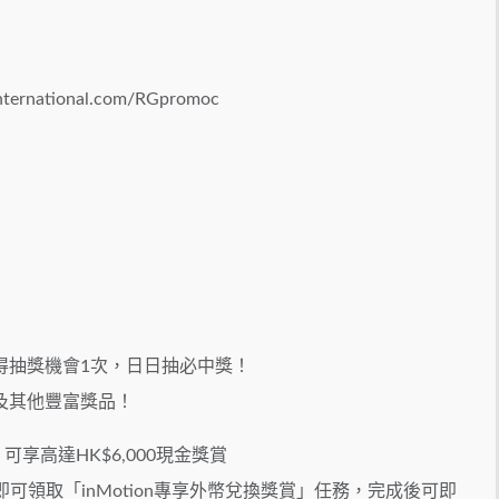
national.com/RGpromoc
得抽獎機會1次，日日抽必中獎！
及其他豐富獎品！
享高達HK$6,000現金獎賞
即可領取「inMotion專享外幣兌換獎賞」任務，完成後可即