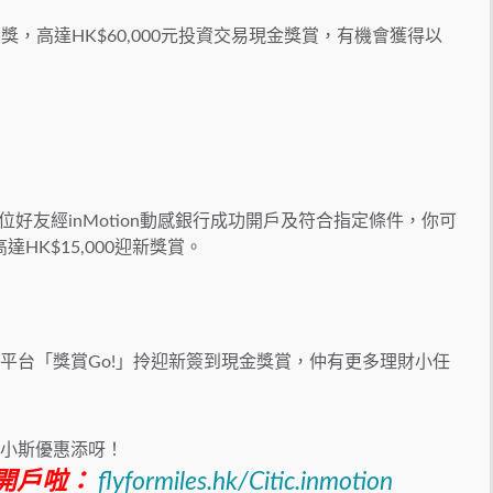
大抽獎，高達HK$60,000元投資交易現金獎賞，有機會獲得以
一位好友經inMotion動感銀行成功開戶及符合指定條件，你可
達HK$15,000迎新獎賞。
優惠平台「獎賞Go!」拎迎新簽到現金獎賞，仲有更多理財小任
額外小斯優惠添呀！
請開戶啦：
flyformiles.hk/Citic.inmotion