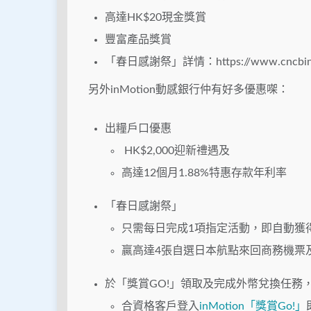
高達HK$20現金獎賞
豐富產品獎賞
「春日感謝祭」詳情：https://www.cncbinter
另外inMotion動感銀行仲有好多優惠㗎：
出糧戶口優惠
HK$2,000迎新禮遇及
高達12個月1.88%特惠存款年利率
「春日感謝祭」
只需每日完成1項指定活動，即自動獲
贏高達4張自選日本航點來回商務機票
於「獎賞GO!」領取及完成外幣兌換任務，可
合資格客戶登入
inMotion「獎賞Go!」