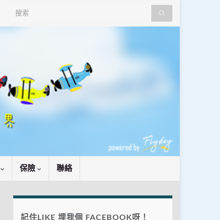
Search for:
識
保險
聯絡
記住LIKE 埋我個 FACEBOOK呀！