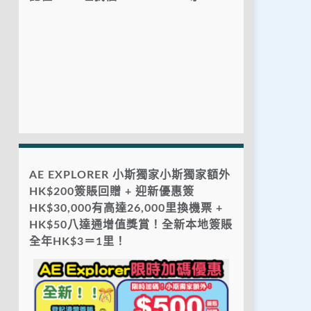
AE EXPLORER 小斯獨家小斯獨家額外
HK$200簽賬回贈 + 迎新優惠簽
HK$30,000有高達26,000里換機票 +
HK$50八達通增值獎賞！全新本地簽賬
全年HK$3＝1里！