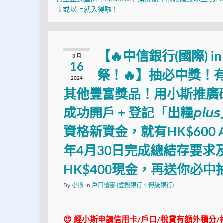
卡或以上就入得啦！
【🔥中信銀行(國際) 
3 月
16
祭！🔥】抽必中獎！
2024
其他豐富獎品！用小斯推廣碼「2
成功開戶 + 登記「出糧𝘱𝘭𝘶
資格新資金，就有HK$600 App
年4月30日完成總結存要
HK$400現金，再送你必
By
小斯
in
戶口優惠 (虛擬銀行、傳統銀行)
😍 經小斯申請信用卡/戶口/稅貸有額外積分/