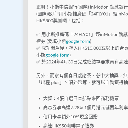
正呀！小斯中信銀行(國際) inMotion 動感
(國際)客戶*用小斯推廣碼「24FLY01」經i
HK$800獎賞啊！包括：
✅ 用小斯推廣碼「24FLY01」經inMotion動
禮券 (要填小斯
google form
)
✅ 成功開戶後，存入HK$10,000或以上的合資格新
小斯
google form
)
✅ 於2024年4月30日完成總結存要求再有高達H
另外，而家有個春日感謝祭，必中大抽獎，無
「出糧 plus」丶唱外幣等，就可以自動獲
大獎：4張自選日本航點來回商務機票
高息券享高達7.28% 1個月港元儲蓄年利率
信用卡享額外10%現金回贈
高達HK$50咖啡電子禮券