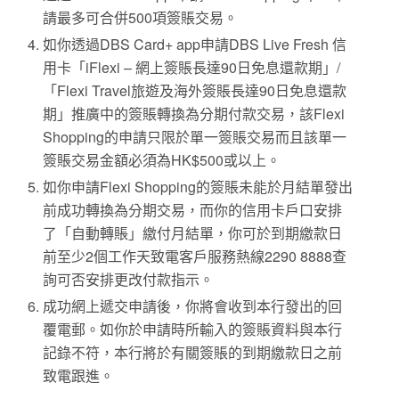
請最多可合併500項簽賬交易。
如你透過DBS Card+ app申請DBS Live Fresh 信
用卡「iFlexi – 網上簽賬長達90日免息還款期」/
「Flexi Travel旅遊及海外簽賬長達90日免息還款
期」推廣中的簽賬轉換為分期付款交易，該Flexi
Shopping的申請只限於單一簽賬交易而且該單一
簽賬交易金額必須為HK$500或以上。
如你申請Flexi Shopping的簽賬未能於月結單發出
前成功轉換為分期交易，而你的信用卡戶口安排
了「自動轉賬」繳付月結單，你可於到期繳款日
前至少2個工作天致電客戶服務熱線2290 8888查
詢可否安排更改付款指示。
成功網上遞交申請後，你將會收到本行發出的回
覆電郵。如你於申請時所輸入的簽賬資料與本行
記錄不符，本行將於有關簽賬的到期繳款日之前
致電跟進。