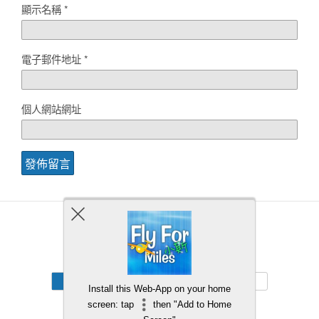
顯示名稱
*
電子郵件地址
*
個人網站網址
Back to top
Mobile
Desktop
Install this Web-App on your home
screen: tap
then "Add to Home