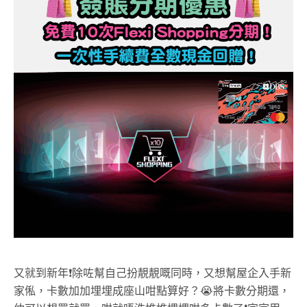
又就到新年❗除咗幫自己扮靚靚嘅同時，又想幫屋企入手新
家俬，
卡數加加埋埋成座山咁點算好？
😭
將卡數分期還，