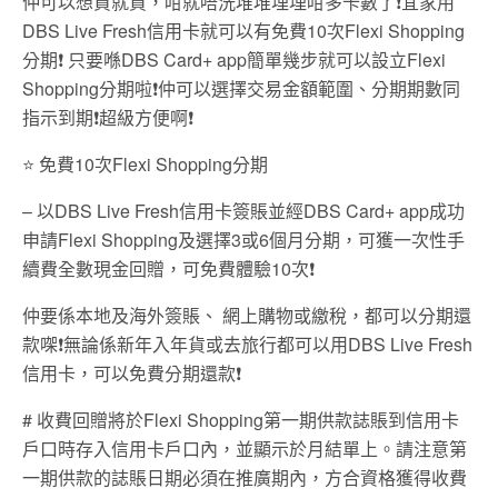
仲可以想買就買，咁就唔洗堆堆埋埋咁多卡數了❗宜家用
DBS Live Fresh信用卡就可以有免費10次Flexi Shopping
分期❗
只要喺
DBS Card+ app
簡單幾步就可以設立
Flexi
Shopping分期啦
❗
仲
可以選擇交易金額範圍、分期期數同
指示到期
❗
超級
方便啊
❗
⭐ 免費10次Flexi Shopping分期
– 以
DBS Live Fresh
信用卡簽賬並經
DBS Card+ app
成功
申請
Flexi Shopping
及選擇3或
6
個月分期，可獲一次性手
續費全數現金回贈，可免費體驗
10
次
❗
仲要係本地及海外簽賬、 網上購物或繳稅，都可以分期還
款㗎
❗無論係新年入年貨或去旅行都可以用
DBS Live Fresh
信用卡，可以免費分期還款
❗
# 收費回贈將於Flexi Shopping第一期供款誌賬到信用卡
戶口時存入信用卡戶口內，並顯示於月結單上。請注意第
一期供款的誌賬日期必須在推廣期內，方合資格獲得收費