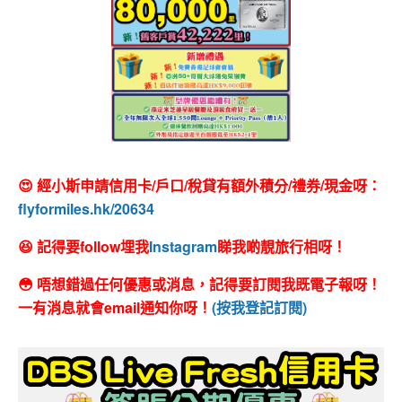
😍 經小斯申請信用卡/戶口/稅貸有額外積分/禮券/現金呀：
flyformiles.hk/20634
😆 記得要follow埋我
Instagram
睇我啲靚旅行相呀！
😳 唔想錯過任何優惠或消息，記得要訂閱我既電子報呀！
一有消息就會email通知你呀！
(按我登記訂閱)