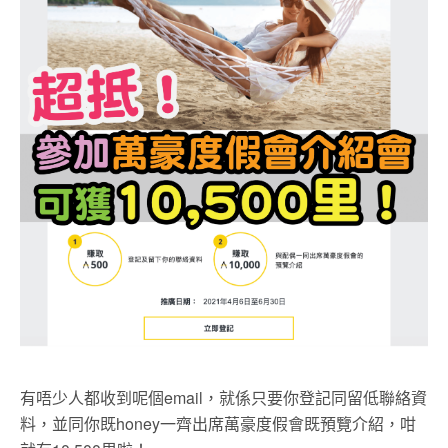
有唔少人都收到呢個email，就係只要你登記同留低聯絡資
料，並同你既honey一齊出席萬豪度假會既預覽介紹，咁