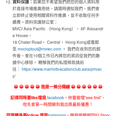
資料保護：
如果您不希望我們把您的個人資料用
於直接市場推廣用途，請隨時通知我們，我們會
立即終止使用相關資料作推廣，並不收取任何手
續費。資料保護辦公室：
MVCI Asia Pacific （Hong Kong）， 6F Alexandr
a House，
18 Chater Road， Central， Hong Kong或電郵
至
mvcioptout@mvwc.com
。 我們在收到您的郵
件後，會在10個工作日內將您的資訊從我們的數
據中心移除。 瞭解我們的私隱條款請前
往：
https://www.marriottvacationclub.asia/privac
y/
😀 😀 😀 😀 😀 我是一條分隔線 😀 😀 😀 😀 😀 😀
記得同時要like埋我
facebook
，仲要撳埋”see first”，
咁先會第一時間睇到我出既最新優惠！
同埋梗係要follow 埋我
Instagram
，睇我啲靚相同IG Story