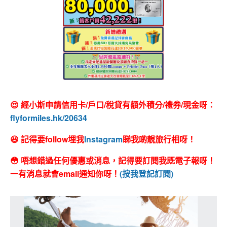
😍 經小斯申請信用卡/戶口/稅貸有額外積分/禮券/現金呀：
flyformiles.hk/20634
😆 記得要follow埋我
Instagram
睇我啲靚旅行相呀！
😳 唔想錯過任何優惠或消息，記得要訂閱我既電子報呀！
一有消息就會email通知你呀！
(按我登記訂閱)