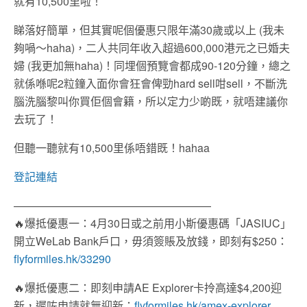
就有10,500里啦！
睇落好簡單，但其實呢個優惠只限年滿30歲或以上 (我未
夠喎～haha)，二人共同年收入超過600,000港元之已婚夫
婦 (我更加無haha)！同埋個預覽會都成90-120分鐘，總之
就係喺呢2粒鐘入面你會狂會俾勁hard sell咁sell，不斷洗
腦洗腦黎叫你買佢個會籍，所以定力少啲既，就唔建議你
去玩了！
但聽一聽就有10,500里係唔錯既！hahaa
登記連結
——————————————————
🔥
爆抵優惠一：4月30日或之前用小斯優惠碼「JASIUC」
開立WeLab Bank戶口，毋須簽賬及放錢，即刻有$250：
flyformiles.hk/33290
🔥
爆抵優惠二：即刻申請AE Explorer卡拎高達$4,200迎
新，遲咗申請就無迎新：
flyformiles.hk/amex-explorer