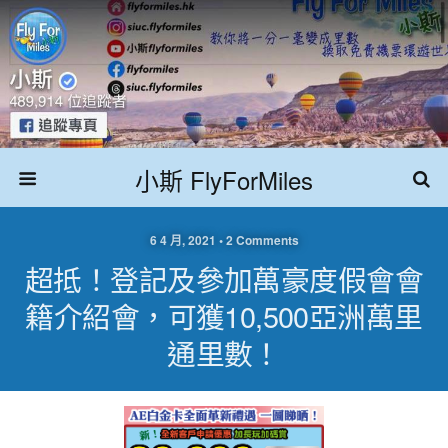
小斯 FlyForMiles
6 4 月, 2021 • 2 Comments
超抵！登記及參加萬豪度假會會
籍介紹會，可獲10,500亞洲萬里
通里數！