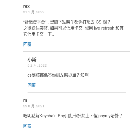
rex
31 1 月, 2022
“計繳費平台”.. 想問下點睇？都係打想去 CS 問？
之後諗住裝修, 如果可以信用卡交, 想用 live refresh 和其
它信用卡交一下..
回覆
小斯
5 2 月, 2022
cs應該都係答你碌左睇返單先知啊
回覆
m
29 8 月, 2021
唔明點解Keychain Pay用紅卡計網上，但ipaymy唔計？
回覆