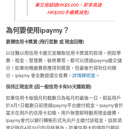
筆交易超過HK$5,000，即享高達
HK$300手續費減免)
為何要使用ipaymy？
累積信用卡獎賞 (飛行里數 或 現金回贈)
以往難以用信用卡繳交並賺取信用卡獎賞的款項，例如學
費、租金、管理費、裝修費等，都可以透過ipaymy繳交儲
分！如果你嘅繳費原應得到獎賞，但最後冇得到任何積
分，ipaymy 會全數退還交易費。
詳情睇呢度
。
保持正現金流 (因一般信用卡有55天還款期)
如果信用卡每個月的截數日為每月的最後一日，假設用戶
於4月1日截數日前透過ipaymy平台繳付租金。ipaymy會於
當天在用戶的信用卡扣帳，用戶無需即時動用現金繳費，
ipaymy會代以銀行轉帳形式先向戶主繳付該租金。該款項
會記錄在4月30日的月結單內。如果信用卡的還款日期設