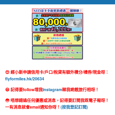
😍 經小斯申請信用卡/戶口/稅貸有額外積分/禮券/現金呀：
flyformiles.hk/20634
😆 記得要follow埋我
Instagram
睇我啲靚旅行相呀！
😳 唔想錯過任何優惠或消息，記得要訂閱我既電子報呀！
一有消息就會email通知你呀！
(按我登記訂閱)