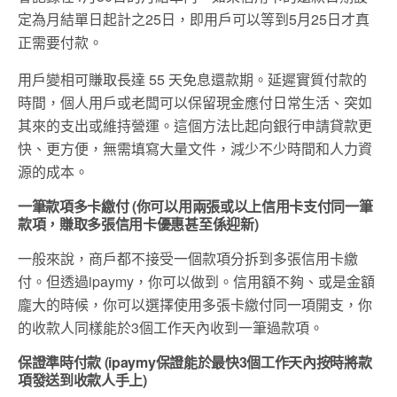
定為月結單日起計之25日，即用戶可以等到5月25日才真
正需要付款。
用戶變相可賺取長達 55 天免息還款期。延遲實質付款的
時間，個人用戶或老闆可以保留現金應付日常生活、突如
其來的支出或維持營運。這個方法比起向銀行申請貸款更
快、更方便，無需填寫大量文件，減少不少時間和人力資
源的成本。
一筆款項多卡繳付 (你可以用兩張或以上信用卡支付同一筆
款項，賺取多張信用卡優惠甚至係迎新)
一般來說，商戶都不接受一個款項分拆到多張信用卡繳
付。但透過ipaymy，你可以做到。信用額不夠、或是金額
龐大的時候，你可以選擇使用多張卡繳付同一項開支，你
的收款人同樣能於3個工作天內收到一筆過款項。
保證準時付款 (ipaymy保證能於最快3個工作天內按時將款
項發送到收款人手上)