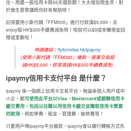
住，用盡一般信用卡既55天還款期！大大增加現金流，對
於做生意黎講既你好有幫助呀！
記得要用小斯代碼「FFM300」進行付款滿$5,000，去
enjoy個 HK$300手續費減免呀！咁就可以$0成本賺現金回
贈或里數啦！
申請連結：
flyformiles.hk/ipaymy
(使用小斯代碼「FFM300」繳款，首筆交易超
過HK$5,000，即享高達HK$300手續費減免)
ipaymy信用卡支付平台 是什麼？
ipaymy 係一個網上信用卡交易平台。無論係個人用戶或中
小企，都
可使用此平台以Visa、Mastercard或銀聯信用卡
繳交費用
，包括
以往難以用信用卡繳交並賺取信用卡獎賞
的款項
，例如學費、租金、管理費、裝修費等！
只要用戶喺ipaymy平台繳款，ipaymy會以銀行轉帳方式先