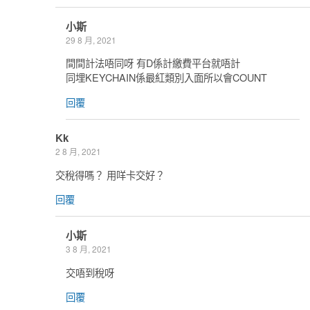
小斯
29 8 月, 2021
間間計法唔同呀 有D係計繳費平台就唔計
同埋KEYCHAIN係最紅類別入面所以會COUNT
回覆
Kk
2 8 月, 2021
交稅得嗎？ 用咩卡交好？
回覆
小斯
3 8 月, 2021
交唔到稅呀
回覆