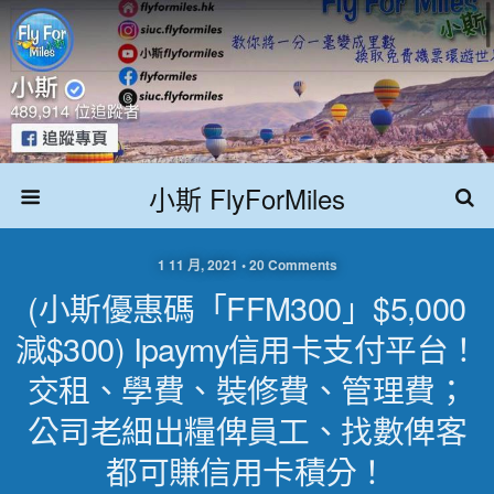
小斯 FlyForMiles
1 11 月, 2021 • 20 Comments
(小斯優惠碼「FFM300」$5,000
減$300) Ipaymy信用卡支付平台！
交租、學費、裝修費、管理費；
公司老細出糧俾員工、找數俾客
都可賺信用卡積分！