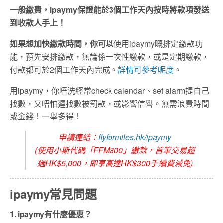
一般繳費，ipaymy保證能於3個工作天內按時將款項發送
到收款人手上！
如果想加快繳款時間，你可以
使用ipaymy嘅排定繳款功
能，預先安排繳款，無論係一次性繳款，或是定期繳款，
付款都可於2個工作天內完成。
詳情可參考呢度
。
用ipaymy，你唔洗經常check calendar、set alarm提自己
找數，又唔怕遲找數被罰款，或影響信譽。無需浪費時間
或金錢！一舉多得！
申請連結：
flyformiles.hk/ipaymy
(使用小斯代碼「FFM300」繳款，首筆交易超
過HK$5,000，即享高達HK$300手續費減免)
ipaymy常見問題
1. ipaymy有什麼優惠？