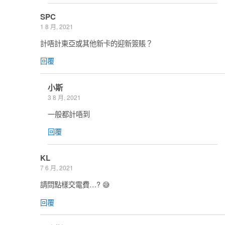
SPC
1 8 月, 2021
計唔計東亞或其他新卡的迎新簽賬？
回覆
小斯
3 8 月, 2021
一般都計唔到
回覆
KL
7 6 月, 2021
請問點樣交電費…? 😅
回覆