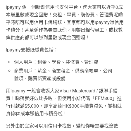
ipaymy 係一個新既信用卡支付平台，俾大家可以近乎0成
本賺里數或現金回贈！交租、學費、裝修費、管理費呢啲
平時唔可以用信用卡俾錢既，宜家都可以用ipaymy賺信用
卡積分！甚至係作為老闆既你，用黎出糧俾員工、或找數
俾供應商都可以賺到里數或現金回贈呀！
ipaymy支援既繳費包括：
個人用戶：租金、學費、裝修費、管理費
商業用戶：薪金、商業租金、供應商帳單、公司
雜項、購買新資產或設備
用ipaymy 一般會收返大家Visa / Mastercard / 銀聯手續
費！睇落就好似比多咗，但使用小斯代碼「FFM300」進
行付款滿$5,000，即享高達HK$300手續費減免，變相就
真係$0成本賺信用卡積分啦！
另外由於宜家可以用信用卡找數，變相你唔需要找筆數