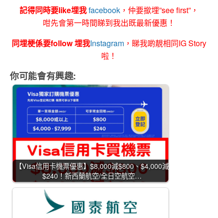
記得同時要like埋我
facebook
，仲要撳埋”see first”，
咁先會第一時間睇到我出既最新優惠！
同埋梗係要follow 埋我
Instagram
，睇我啲靚相同IG Story
啦！
你可能會有興趣:
【Visa信用卡機票優惠】$8,000減$800、$4,000減
$240！新西蘭航空/全日空航空…