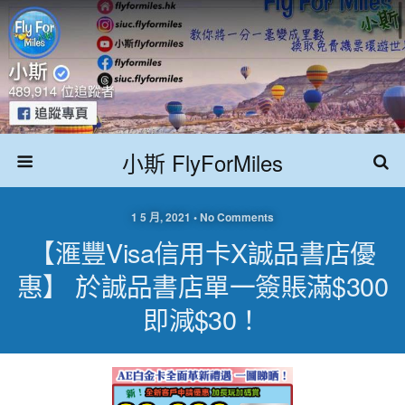
小斯 FlyForMiles
1 5 月, 2021 • No Comments
【滙豐Visa信用卡x誠品書店優
惠】 於誠品書店單一簽賬滿$300
即減$30！