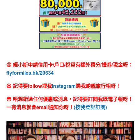
😍 經小斯申請信用卡/戶口/稅貸有額外積分/禮券/現金呀：
flyformiles.hk/20634
😆 記得要follow埋我
Instagram
睇我啲靚旅行相呀！
😳 唔想錯過任何優惠或消息，記得要訂閱我既電子報呀！
一有消息就會email通知你呀！
(按我登記訂閱)