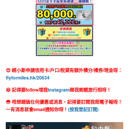
😍 經小斯申請信用卡/戶口/稅貸有額外積分/禮券/現金呀：
flyformiles.hk/20634
😆 記得要follow埋我
Instagram
睇我啲靚旅行相呀！
😳 唔想錯過任何優惠或消息，記得要訂閱我既電子報呀！
一有消息就會email通知你呀！
(按我登記訂閱)