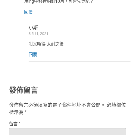
用ing中移合約到10月，可否先登記？
回覆
小斯
8 5 月, 2021
咁又唔得 太耐之後
回覆
發佈留言
發佈留言必須填寫的電子郵件地址不會公開。
必填欄位
標示為
*
留言
*