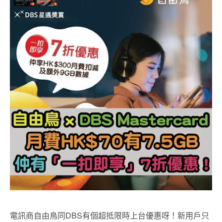
電訊商自由鳥同DBS有個超抵限時上台優惠呀！新用戶只