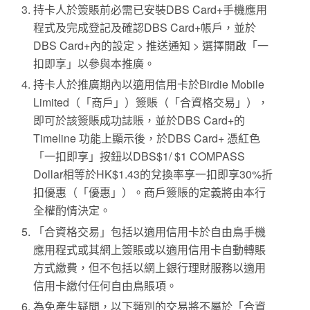
持卡人於簽賬前必需已安裝DBS Card+手機應用
程式及完成登記及確認DBS Card+帳戶，並於
DBS Card+內的設定 > 推送通知 > 選擇開啟「一
扣即享」以參與本推廣。
持卡人於推廣期內以適用信用卡於Birdie Mobile
Limited（「商戶」）簽賬（「合資格交易」），
即可於該簽賬成功誌賬，並於DBS Card+的
Timeline 功能上顯示後，於DBS Card+ 憑紅色
「一扣即享」按鈕以DBS$1/ $1 COMPASS
Dollar相等於HK$1.43的兌換率享一扣即享30%折
扣優惠（「優惠」）。商戶簽賬的定義將由本行
全權酌情決定。
「合資格交易」包括以適用信用卡於自由鳥手機
應用程式或其網上簽賬或以適用信用卡自動轉賬
方式繳費，但不包括以網上銀行理財服務以適用
信用卡繳付任何自由鳥賬項。
為免產生疑問，以下類別的交易將不屬於「合資