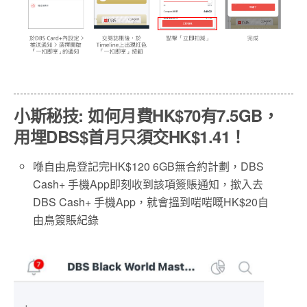
小斯秘技
:
如何月費
HK
$70
有
7.5GB
，
用埋
DBS$
首月只須交
HK
$1.41
！
喺自由鳥登記完HK$120 6GB無合約計劃，DBS
Cash+ 手機App即刻收到該項簽賬通知，撳入去
DBS Cash+ 手機App，就會搵到啱啱嘅HK$20自
由鳥簽賬紀錄