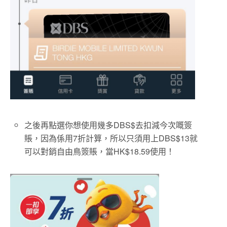
之後再點選你想使用幾多DBS$去扣減今次嘅簽
賬，因為係用7折計算，所以只須用上DBS$13就
可以對銷自由鳥簽賬，當HK$18.59使用！