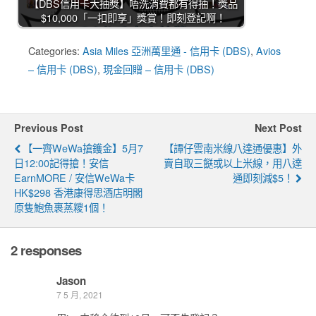
【DBS信用卡大抽獎】唔洗消費都有得抽！獎品
$10,000「一扣即享」獎賞！即刻登記啊！
Categories:
Asia Miles 亞洲萬里通 - 信用卡 (DBS)
,
Avios
– 信用卡 (DBS)
,
現金回贈 – 信用卡 (DBS)
Previous Post
Next Post
【一齊WeWa搶鑊金】5月7
【譚仔雲南米線八達通優惠】外
日12:00記得搶！安信
賣自取三餸或以上米線，用八達
EarnMORE / 安信WeWa卡
通即刻減$5！
HK$298 香港康得思酒店明閣
原隻鮑魚裹蒸糭1個！
2 responses
Jason
7 5 月, 2021