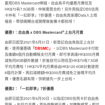
要用DBS Mastercard俾錢，自由鳥平均優惠月費低至
HK$70有7.5GB用，仲無需簽合約！另外用指定DBS信用
卡仲有「一扣即享」7折優惠。自由鳥真係爆Data人士既
福音，帶號碼轉台或開嚟做後備卡都抵呀！
®
優惠1：自由鳥 x DBS Mastercard
上台月月賞
由即日起至2021年5月31日，新登記自由鳥指定上台計
劃，使用優惠碼
「DBSMC」
、以DBS Mastercard卡付款
及連續6個月自動轉賬支付月費，即可享高達HK$300月費
減免同9GB額外數據！折後就可以用低至HK$70有7.5GB
平均月費啦！HK$70平均月費係由HK$120 6GB計劃使用
6個月計算，再扣減總額HK$300月費減免之後嘅平均月
費。優惠名額有限，快啲搶先一步上台啦。
優惠
2
：「一扣即享」
7
折優惠
由即日起至2021年6月30日，以指定DBS信用卡於自由鳥
簽賬 ，包括交月費、買外遊數據日費、加購數據等，即可