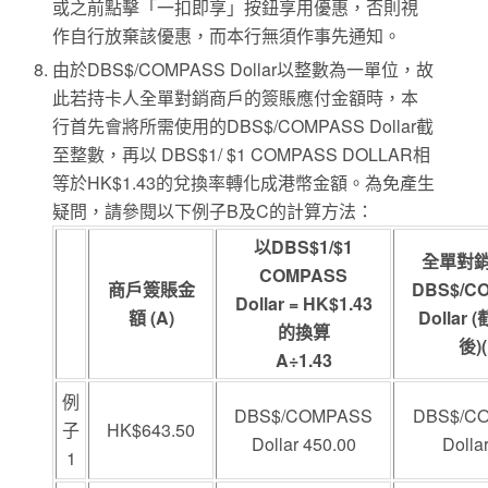
或之前點擊「一扣即享」按鈕享用優惠，否則視
作自行放棄該優惠，而本行無須作事先通知。
由於DBS$/COMPASS Dollar以整數為一單位，故
此若持卡人全單對銷商戶的簽賬應付金額時，本
行首先會將所需使用的DBS$/COMPASS Dollar截
至整數，再以 DBS$1/ $1 COMPASS DOLLAR相
等於HK$1.43的兌換率轉化成港幣金額。為免產生
疑問，請參閱以下例子B及C的計算方法：
以DBS$1/$1
全單對
COMPASS
商戶簽賬金
DBS$/C
Dollar = HK$1.43
額 (A)
Dollar
的換算
後)(
A÷1.43
例
DBS$/COMPASS
DBS$/C
子
HK$643.50
Dollar 450.00
Dolla
1