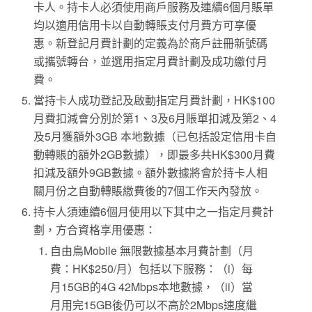
卡人。持卡人必須使用商戶服務及連續6個月賬單
均以適用信用卡以自動轉賬支付月費方可享優
惠。新登記月費計劃的定義為於商戶註冊新號碼
或攜號轉台，並選用指定月費計劃及成功繳付月
費。
當持卡人成功登記及啟動指定月費計劃，HK$100
月費扣減會分別於第1、3及6月賬單扣減及第2、4
及5月獲額外3GB 本地數據（已包括設定信用卡自
動轉賬的額外2GB數據），即最多共HK$300月費
扣減及額外9GB數據。額外數據將會於持卡人相
關月份之自動轉賬繳費後的7個工作天內發放。
持卡人須連續6個月使用以下其中之一指定月費計
劃，方合資格享用優惠：
自由鳥Mobile 無限數據基本月費計劃（月
費：HK$250/月）包括以下服務：（i）每
月15GB的4G 42Mbps本地數據，（ii）當
月用完15GB後仍可以不高於2Mbps速度繼