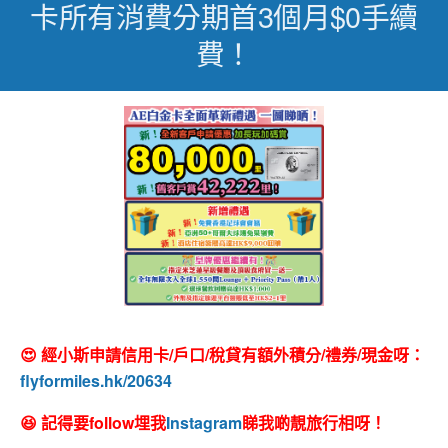
卡所有消費分期首3個月$0手續
費！
😍 經小斯申請信用卡/戶口/稅貸有額外積分/禮券/現金呀：
flyformiles.hk/20634
😆 記得要follow埋我
Instagram
睇我啲靚旅行相呀！