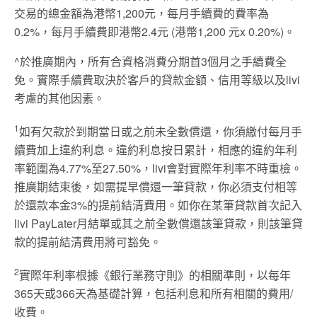
交易的總金額為港幣1,200元，每月手續費的費率為
0.2%，每月手續費即港幣2.4元 (港幣1,200 元x 0.20%)。
^於推廣期內，所有合資格消費分期首3個月之手續費全
免。實際手續費取決於客戶的貸款金額、信用等級以及livi
考慮的其他因素。
1
如有欠款於到期當日或之前未全數償還，你須繳付每月手
續費加上違約利息。違約利息按日累計，相應的違約年利
率範圍為4.77%至27.50%，livi會對實際年利率不時重檢。
推廣期結束後，如需提早償還一筆貸款，你必須支付相等
於還款本金3%的提前結清費用。如你在某筆貸款首次記入
livi PayLater月結單或其之前全數償還該筆貸款，則該筆貸
款的提前結清費用將可豁免。
2
實際年利率根據《銀行業務守則》的相關準則，以每年
365天或366天為基礎計算，包括利息和所有相關的費用/
收費。