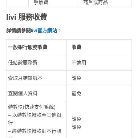
手續費
商戶或商品
livi 服務收費
詳情請參閱
livi官方網站
。
一般銀行服務收費
收費
低結餘服務費
不適用
索取月結單紙本
豁免
查閱個人資料
豁免
轉數快(快速支付系統)
– 以轉數快撥款至其他銀
豁免
行
豁免
– 經轉數快撥款到本行賬