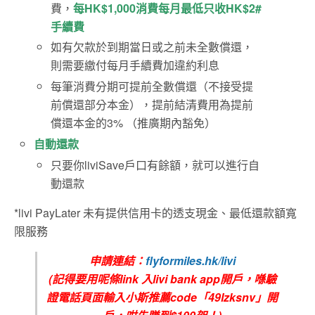
費，
每HK$1,000消費每月最低只收HK$2#
手續費
如有欠款於到期當日或之前未全數償還，
則需要繳付每月手續費加違約利息
每筆消費分期可提前全數償還（不接受提
前償還部分本金），提前結清費用為提前
償還本金的3% （推廣期內豁免）
自動還款
只要你liviSave戶口有餘額，就可以進行自
動還款
*livi PayLater 未有提供信用卡的透支現金、最低還款額寬
限服務
申請連結：
flyformiles.hk/livi
(記得要用呢條link 入livi bank app開戶，喺驗
證電話頁面輸入小斯推薦code「49lzksnv」開