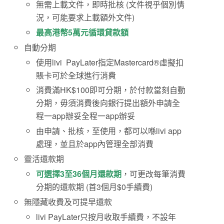
無需上載文件，即時批核 (文件視乎個別情
況，可能要求上載額外文件)
最高港幣5萬元循環貸款額
自動分期
使用livi PayLater指定Mastercard®虛擬扣
賬卡可於全球進行消費
消費滿HK$100即可分期，於付款當刻自動
分期，毋須消費後向銀行提出額外申請全
程一app辦妥
全程一app辦妥
由申請、批核，至使用，都可以喺livi app
處理，並且於app內管理全部消費
靈活還款期
可選擇3至36個月還款期
，可更改每筆消費
分期的還款期 (首3個月$0手續費)
無隱藏收費及可提早還款
livi PayLater只按月收取手續費，不設年