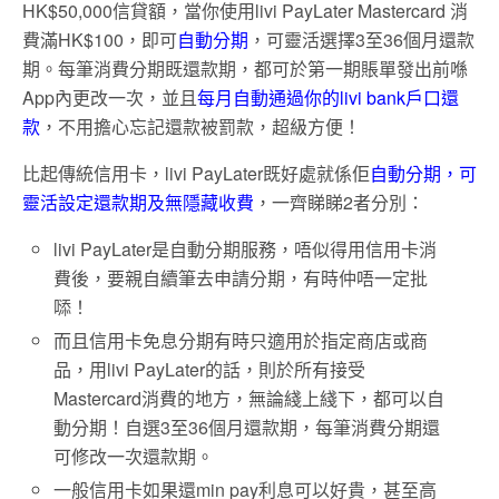
HK$50,000信貸額，當你使用livi PayLater Mastercard 消
費滿HK$100，即可
自動分期
，可靈活選擇3至36個月還款
期。每筆消費分期既還款期，都可於第一期賬單發出前喺
App內更改一次，並且
每月自動通過你的livi bank戶口還
款
，不用擔心忘記還款被罰款，超級方便！
比起傳統信用卡，livi PayLater既好處就係佢
自動分期，可
靈活設定還款期及無隱藏收費
，一齊睇睇2者分別：
livi PayLater是自動分期服務，唔似得用信用卡消
費後，要親自續筆去申請分期，有時仲唔一定批
𠻹！
而且信用卡免息分期有時只適用於指定商店或商
品，用livi PayLater的話，則於所有接受
Mastercard消費的地方，無論綫上綫下，都可以自
動分期！自選3至36個月還款期，每筆消費分期還
可修改一次還款期。
一般信用卡如果還min pay利息可以好貴，甚至高