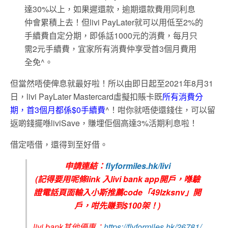
達30%以上，如果遲還款，逾期還款費用同利息
仲會累積上去！但livi PayLater就可以用低至2%的
手續費自定分期，即係話1000元的消費，每月只
需2元手續費，宜家所有消費仲享受首3個月費用
全免^。
但當然唔使俾息就最好啦！所以由即日起至2021年8月31
日，livi PayLater Mastercard虛擬扣賬卡既
所有消費分
期，首3個月都係$0手續費
^！咁你就唔使還錢住，可以留
返啲錢擺喺liviSave，賺埋佢個高達3%活期利息啦！
借定唔借，還得到至好借。
申請連結：
flyformiles.hk/livi
(記得要用呢條link 入livi bank app開戶，喺驗
證電話頁面輸入小斯推薦code「49lzksnv」開
戶，咁先賺到$100架！)
livi bank其他優惠：
https://flyformiles.hk/26781/