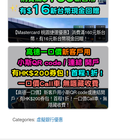
【Mastercard 桃園捷運優惠】消費滿160元新台
幣，有16元新台幣現金回贈！
【高德一口價】新客戶用小斯QR code或連結開
戶，有HK$200券包！首程1折！一口價Call車，無
隱藏收費！
Categories:
虛擬銀行優惠