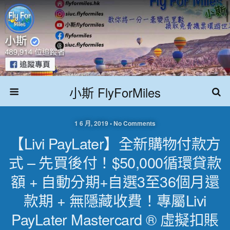
小斯 FlyForMiles
1 6 月, 2019 • No Comments
【livi PayLater】全新購物付款方
式 – 先買後付！$50,000循環貸款
額 + 自動分期+自選3至36個月還
款期 + 無隱藏收費！專屬livi
PayLater Mastercard ® 虛擬扣賬