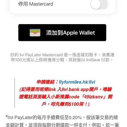
申請連結：
flyformiles.hk/livi
(記得要用呢條link 入livi bank app開戶，喺驗
證電話頁面輸入小斯推薦code「49lzksnv」開
戶，咁先賺到$100架！)
#
livi PayLater的每月手續費低至0.20%，按該筆交易的總
金額計算，並須與每期分期還款一併支付。例如，若一筆