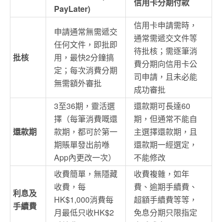
信用卡分期付款
PayLater)
信用卡申請需時，
申請通常無需遞交
通常需遞交文件等
任何文件，即批即
待批核；需逐筆消
批核
用，最快2分鐘搞
費分期向信用卡公
定；每次消費分期
司申請，且未必能
無需額外審批
成功審批
3至36期，靈活選
還款期可長達60
擇（每筆消費嘅還
期，但通常不能自
還款期
款期，都可於第一
主選擇還款期，且
期賬單發出前喺
還款期一經選定，
App內更改一次）
不能修改
收費簡單，無隱藏
收費複雜，如年
收費，每
費、逾期手續費、
利息及
HK$1,000消費每
超額手續費等等，
手續費
月最低只收HK$2
免息分期只限指定