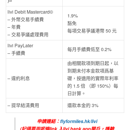
戶
livi Debit Mastercard©
1.9%
– 外幣交易手續費
豁免
– 年費
每項交易爭議港幣 50 元
– 交易爭議處理費用
livi PayLater
每月手續費低至 0.2%
– 手續費
由相關款項到期日起，以
到期未付本金款項爲基
– 違約利息
礎，按適用的實際年利率
的 1.5 倍 （即 150%）每
日計算。
– 提早結清費用
還款本金的 3%
申請連結：
flyformiles.hk/livi
(記得要用呢條link 入livi bank app開戶，喺驗