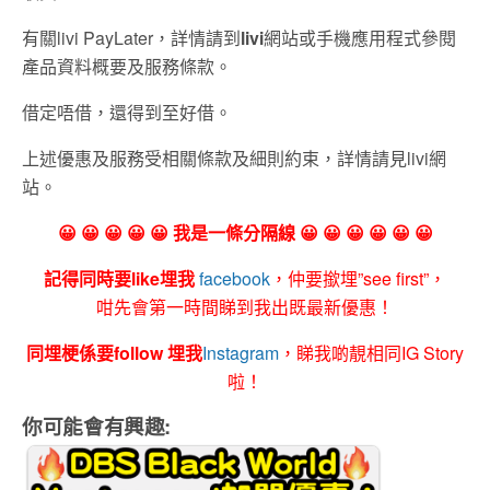
有關livi PayLater，詳情請到
livi
網站或手機應用程式參閱
產品資料概要及服務條款。
借定唔借，還得到至好借。
上述優惠及服務受相關條款及細則約束，詳情請見livi網
站。
😀 😀 😀 😀 😀 我是一條分隔線 😀 😀 😀 😀 😀 😀
記得同時要like埋我
facebook
，仲要撳埋”see first”，
咁先會第一時間睇到我出既最新優惠！
同埋梗係要follow 埋我
Instagram
，睇我啲靚相同IG Story
啦！
你可能會有興趣: