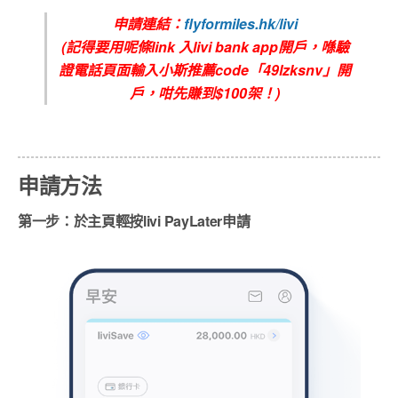
申請連結：
flyformiles.hk/livi
(記得要用呢條link 入livi bank app開戶，喺驗
證電話頁面輸入小斯推薦code「49lzksnv」開
戶，咁先賺到$100架！)
申請方法
第一步：於主頁輕按livi PayLater申請