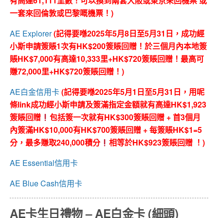
有高達61,111里數！可以換到兩套大阪或東京來回機票 或
一套來回倫敦或巴黎嘅機票！)
AE Explorer
(記得要喺2025年5月8日至5月31日，
成功經
小斯申請簽賬
1
次有
HK$200
簽賬回贈！於三個月內本地簽
賬
HK$7,000
有高達
10,333
里
+HK$720
簽賬回贈！最高可
賺
72,000
里
+HK$720
簽賬回贈！
)
AE白金信用卡
(記得要喺2025年5月1日至5月31日，用呢
條link成功經小斯申請及簽滿指定金額就有高達HK$1,923
簽賬回贈
包括簽一次就有HK$300簽賬回贈 + 首3個月
內簽滿HK$10,000有HK$700簽賬回贈 + 每簽賬HK$1=5
分，最多賺取240,000積分
相等於HK$923簽賬回贈 ！)
AE Essential信用卡
AE Blue Cash信用卡
AE卡生日禮物 – AE白金卡 (細頭)