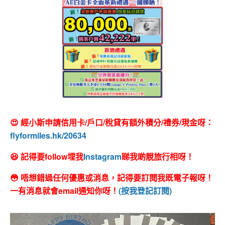
😍 經小斯申請信用卡/戶口/稅貸有額外積分/禮券/現金呀：
flyformiles.hk/20634
😆 記得要follow埋我
Instagram
睇我啲靚旅行相呀！
😳 唔想錯過任何優惠或消息，記得要訂閱我既電子報呀！
一有消息就會email通知你呀！
(按我登記訂閱)