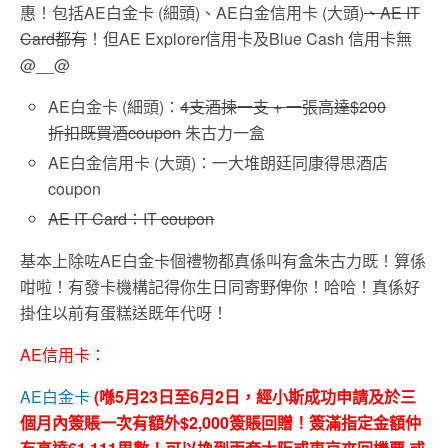
惠！包括AE白金卡 (細頭)、AE白金信用卡 (大頭)
、AE IT
Card都有
！但AE Explorer信用卡及Blue Cash 信用卡無
@__@
AE白金卡 (細頭)：
4支酒揀一支 + 一張高達$200
折扣既買酒coupon
朱古力一盒
AE白金信用卡 (大頭)：一大堆朗廷同康得思酒店
coupon
AE IT Card：IT coupon
基本上除咗AE白金卡個禮物都真係叫有盒朱古力既！算係
咁啦！有發卡機構記得你生日同寄野俾你！哈哈！真係好
掛住以前有蛋糕送既年代呀！
AE信用卡：
AE白金卡
(喺5月23日至6月2日，經小斯成功申請及於三
個月內簽賬一次有額外$2,000簽賬回贈！簽滿指定金額仲