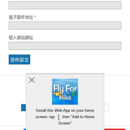
電子郵件地址
*
個人網站網址
Back to top
Mobile
Desktop
Install this Web-App on your home
screen: tap
then "Add to Home
Screen"