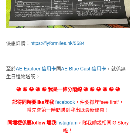
優惠詳情：
https://flyformiles.hk/5584
至於
AE Exploer 信用卡
同
AE Blue Cash信用卡
，就係無
生日禮物送既。
😀 😀 😀 😀 😀 我是一條分隔線 😀 😀 😀 😀 😀 😀
記得同時要like埋我
facebook
，仲要撳埋”see first”，
咁先會第一時間睇到我出既最新優惠！
同埋梗係要follow 埋我
Instagram
，睇我啲靚相同IG Story
啦！