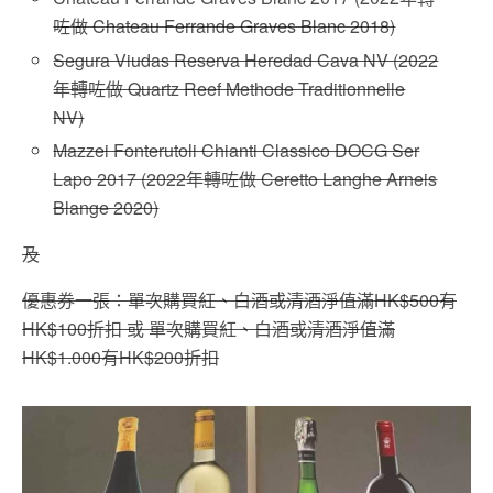
咗做 Chateau Ferrande Graves Blanc 2018)
Segura Viudas Reserva Heredad Cava NV (2022
年轉咗做 Quartz Reef Methode Traditionnelle
NV)
Mazzei Fonterutoli Chianti Classico DOCG Ser
Lapo 2017 (2022年轉咗做 Ceretto Langhe Arneis
Blange 2020)
及
優惠券一張：單次購買紅、白酒或清酒淨值滿HK$500有
HK$100折扣 或 單次購買紅、白酒或清酒淨值滿
HK$1.000有HK$200折扣