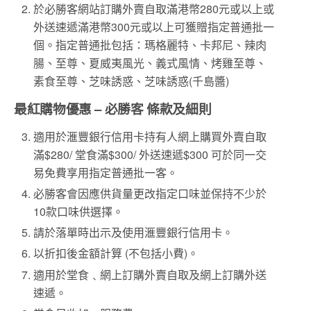
於必勝客網站訂購外賣自取滿港幣280元或以上或
外送速遞滿港幣300元或以上可獲贈指定普通批一
個。指定普通批包括：瑪格麗特、卡邦尼、辣肉
腸、至尊、夏威夷風光、義式風情、烤雞至尊、
素食至尊、芝味誘惑、芝味誘惑(千島醬)
最紅購物優惠 –
必勝客
條款及細則
適用於滙豐銀行信用卡持有人網上購買外賣自取
滿$280/ 堂食滿$300/ 外送速遞$300 可於同一交
易免費享用指定普通批一客。
必勝客會因應供貨量更改指定口味並保持不少於
10款口味供選擇。
請於落單時出示及使用滙豐銀行信用卡。
以折扣後金額計算 (不包括小費)。
適用於堂食﹑網上訂購外賣自取及網上訂購外送
速遞。