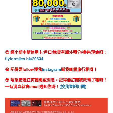
😍 經小斯申請信用卡/戶口/稅貸有額外積分/禮券/現金呀：
flyformiles.hk/20634
😆 記得要follow埋我
Instagram
睇我啲靚旅行相呀！
😳 唔想錯過任何優惠或消息，記得要訂閱我既電子報呀！
一有消息就會email通知你呀！
(按我登記訂閱)