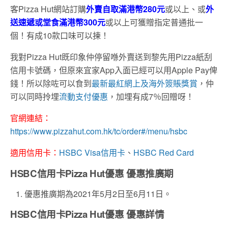
客Pizza Hut網站訂購
外賣自取滿港幣280元
或以上、或
外
送速遞或堂食滿港幣300元
或以上可獲贈指定普通批一
個！有成10款口味可以揀！
我對Pizza Hut既印象仲停留喺外賣送到黎先用Pizza紙刮
信用卡號碼，但原來宜家App入面已經可以用Apple Pay俾
錢！所以除咗可以食到
最新最紅網上及海外簽賬獎賞
，仲
可以同時拎埋
流動支付優惠
，加埋有成7％回贈呀！
官網連結：
https://www.pizzahut.com.hk/tc/order#/menu/hsbc
適用信用卡：
HSBC Visa信用卡
、
HSBC Red Card
HSBC信用卡Pizza Hut優惠
優惠推廣期
優惠推廣期為2021年5月2日至6月11日。
HSBC信用卡Pizza Hut優惠
優惠詳情