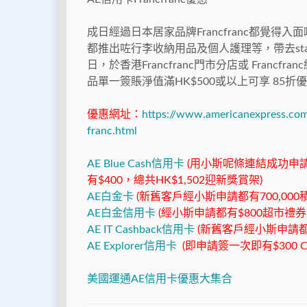
成日經過日本居家品牌Francfranc都覺
都推出咗行李收納用品及個人護理等，帶去stay
日，於香港Francfranc⾨市分店或 Franc
品單⼀簽賬淨值滿HK$500或以上可享 85折
優惠網址：
https://www.americanexpress.com
franc.html
AE Blue Cash信用卡
(用小斯呢條連結成功申請
有$400，總共HK$1,502迎新獎賞架)
AE白金卡
(新舊客戶經小斯申請都有700,000積
AE白金信用卡
(經小斯申請都有$800超市禮券 或
AE IT Cashback信用卡
(新舊客戶經小斯申請都有
AE Explorer信用卡
(即申請簽一次即有$300 Ci
美國運通AE信用卡優惠大集合