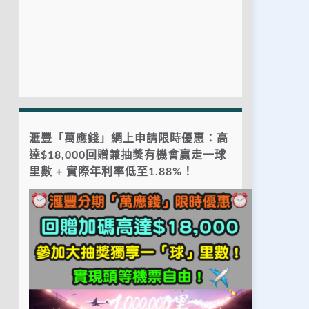
滙豐「萬應錢」網上申請限時優惠：高
達$18,000回贈兼抽獎有機會贏走一球
里數 + 實際年利率低至1.88%！