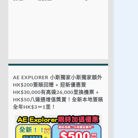
AE EXPLORER 小斯獨家小斯獨家額外
HK$200簽賬回贈 + 迎新優惠簽
HK$30,000有高達26,000里換機票 +
HK$50八達通增值獎賞！全新本地簽賬
全年HK$3＝1里！