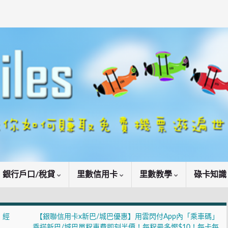
銀行戶口/稅貸
里數信用卡
里數教學
碌卡知
！經
【銀聯信用卡x新巴/城巴優惠】用雲閃付App內「乘車碼」
！
乘搭新巴/城巴單程車費即刻半價！每程最多慳$10！每卡每