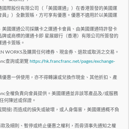
通國際股份有限公司（「美國運通」）在香港簽發的美國運
會員」）全數簽賬，方可享有優惠。優惠不適用於以美國運
、美國運通公司採購卡之運通卡會員、由美國運通特許發卡
品牌或商標的運通卡即 星展銀行（香港）有限公司所簽發的
運通卡簽賬。
N WORKS及購買任何禮券、現金券、退款或取消之交易。
franc查詢或瀏覽
https://hk.francfranc.net/pages/exchange-
籍優惠⼀併使⽤，亦不得轉讓或兌換作現⾦、其他折扣、產
ranc全權負責向會員提供。美國運通並非該等產品及/或服務
出任何陳述或保證。
或間接) ⽽造成的損失或破壞，或⼈⾝傷害，美國運通概不負
修改本條款及細則、暫停或終止優惠之權利，⽽毋須事先通知之權