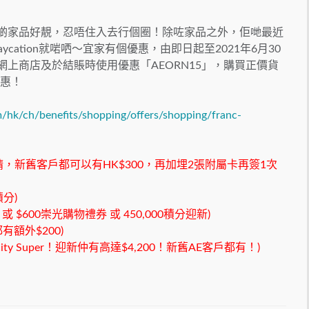
得入面啲家品好靚，忍唔住入去行個圈！除咗家品之外，佢哋最近
cation就啱哂～宜家有個優惠，由即日起至2021年6月30
franc網上商店及於結賬時使用優惠「AEORN15」，購買正價貨
優惠！
/hk/ch/benefits/shopping/offers/shopping/franc-
，新舊客戶都可以有HK$300，再加埋2張附屬卡再簽1次
分)
 $600崇光購物禮券 或 450,000積分迎新)
額外$200)
ty Super！迎新仲有高達$4,200！新舊AE客戶都有！)