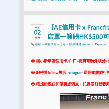
【AE信用卡 x Fra
6 月
02
店單⼀簽賬HK$500
2021
By
小斯
in
現金回贈 – 信用卡 (美國運通 American Express)
😍 經小斯申請信用卡/戶口/稅貸有額外積分/
😆 記得要follow埋我
Instagram
睇我啲靚旅行
😳 唔想錯過任何優惠或消息，記得要訂閱我既