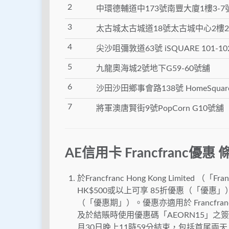
2
中環德輔道中173號南豐大廈1樓3-7
3
太古城太古城道18號太古城中心2樓2
4
尖沙咀彌敦道63號 iSQUARE 101-1
5
九龍奧海城2號地下G59-60號舖
6
沙田沙田鄉事會路138號 HomeSquare
7
將軍澳唐賢街9號PopCorn G10號舖
AE信用卡 Francfranc優惠
於Francfranc Hong Kong Limit
HK$500或以上可享 85折優惠（「優惠」
（「優惠期」）。優惠亦適用於 Francfra
及於結賬時使用優惠碼「AEORN15」之簽賬
月30日晚上11時59分結束，包括首尾兩