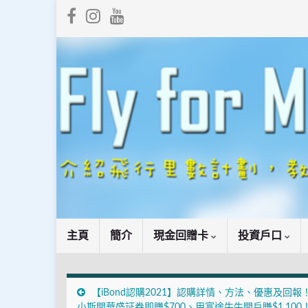
主頁
簡介
現金回贈卡
投資戶口
【iBond認購2021】認購詳情、方法、優惠及回報
小斯開華盛証券即賺$700、用富途牛牛開戶賺$1,100