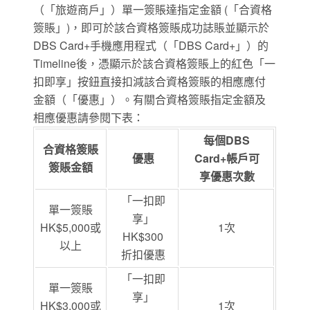
（「旅遊商戶」）單一簽賬達指定金額 (「合資格
簽賬」)，即可於該合資格簽賬成功誌賬並顯示於
DBS Card+手機應用程式（「DBS Card+」）的
Timeline後，憑顯示於該合資格簽賬上的紅色「一
扣即享」按鈕直接扣減該合資格簽賬的相應應付
金額（「優惠」）。有關合資格簽賬指定金額及
相應優惠請參閱下表：
每個DBS
合資格簽賬
優惠
Card+帳戶可
簽賬金額
享優惠次數
「一扣即
單一簽賬
享」
HK$5,000或
1次
HK$300
以上
折扣優惠
「一扣即
單一簽賬
享」
HK$3,000或
1次