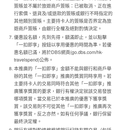
簽賬並不屬於旅遊商戶簽賬：已被取消、正在進
行索償、退貨及/或退款的簽賬或銀行不時指定的
其他類別簽賬。主要持卡人的簽賬是否界定為旅
遊商戶簽賬，由銀行全權及絕對酌情決定。
優惠設名額，先到先得，額滿即止，並以點擊
「一扣即享」按鈕以享用優惠的時間為準。若優
惠名額已滿，將於DBS網頁(go.dbs.com/hk-
travelspend)公佈。
本推廣的「一扣即享」金額不能與銀行和商戶舉
辦的其他「一扣即享」推廣的獎賞同時享用。若
主要持卡人的交易同時符合其他「一扣即享」推
廣獲享獎賞的要求，銀行有權決定就該交易發放
哪項獎賞。當交易已於本推廣的優惠下獲享獎
賞，該交易則不可從其他「一扣即享」推廣再次
獲享獎賞，反之亦然。如有任何爭議，銀行保留
最終決定權。
銀行有絕對酌情權根據銀行紀錄有關交易（包括