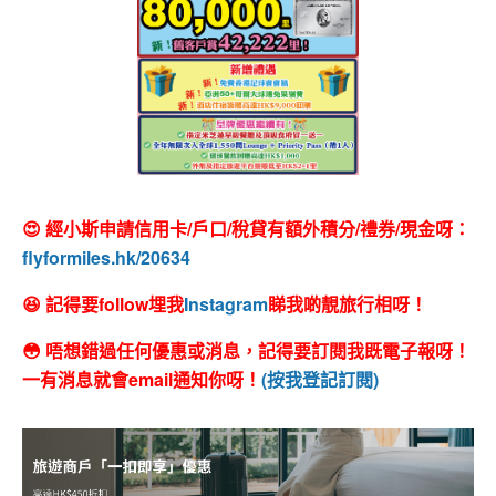
😍 經小斯申請信用卡/戶口/稅貸有額外積分/禮券/現金呀：
flyformiles.hk/20634
😆 記得要follow埋我
Instagram
睇我啲靚旅行相呀！
😳 唔想錯過任何優惠或消息，記得要訂閱我既電子報呀！
一有消息就會email通知你呀！
(按我登記訂閱)