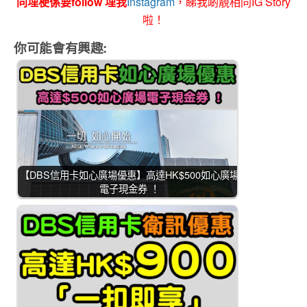
同埋梗係要follow 埋我
Instagram
，睇我啲靚相同IG Story
啦！
你可能會有興趣:
【DBS信用卡如心廣場優惠】高達HK$500如心廣場
電子現金券 ！