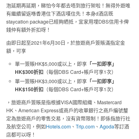
泡延期再延期，睇怕今年都去唔到旅行架啦！無得外遊唯
有繼續留返喺香港住下酒店嘆住先！本身d酒店既
staycation package已經夠晒抵，宜家用埋DBS信用卡俾
錢仲有額外折扣呀！
由即日起至2021年6月30日，於旅遊商戶簽賬滿指定金
額，可享
單一簽賬HK$5,000或以上，即享
「一扣即享」
HK$300折扣
（每個DBS Card+帳戶可享1次）
單一簽賬HK$3,000或以上，即享
「一扣即享」
HK$150折扣
（每個DBS Card+帳戶可享1次）
，旅遊商戶簽賬是指根據VISA國際組織、Mastercard
HK、American Express或商戶的收單銀行之商戶編號釐
定為旅遊商戶的零售交易，沒有貨幣限制！即係指旅行社
及航空公司，例如
Hotels.com
、
Trip.com
、
Agoda
等訂酒
店都可以呀！