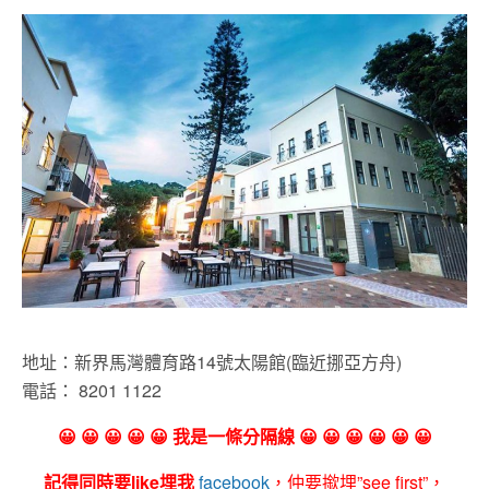
地址：新界馬灣體育路14號太陽館(臨近挪亞方舟)
電話：
8201 1122
😀 😀 😀 😀 😀 我是一條分隔線 😀 😀 😀 😀 😀 😀
記得同時要like埋我
facebook
，仲要撳埋”see first”，