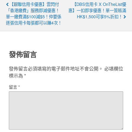
【銀聯信用卡優惠】雲閃付
【DBS信用卡 X OnTheList優
「香港繳費」服務即減優惠！
惠】一扣即享優惠！單一簽賬滿
單一繳費滿$100減$5！仲要係
HK$1,500可享5%折扣！
逐張信用卡每張都可以賺4次！
發佈留言
發佈留言必須填寫的電子郵件地址不會公開。
必填欄位
標示為
*
留言
*