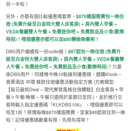
另一半啦！
另外，亦都有個比較優惠嘅套票，
$870連服務費包一晚住
宿 (免費升級至白金特大雙人床客房) + 房內雙人早餐 +
VEDA餐廳雙人午餐 + 免費迷你吧 + 免費飲品及小食(歡樂
時段)！哩個優惠亦都可以加$80轉做晚餐架！
DBS用戶繼續有一折code搶！
$87起包一晚住宿 (免費升
級至白金特大雙人床客房) + 房內雙人早餐 + VEDA餐廳雙
人午餐 + 免費迷你吧 + 免費飲品及小食(歡樂時段)！
只要
係DBS用戶，同樣喺今晚10點搶到優惠碼，選購Klook –
奧華酒店·中環 餐飲住宿優惠活動指定方案 (方案類型:
【每日最抵Deal – 現代摩登風格住宿體驗】白金客房＋早
餐＋午餐/晚餐 – 午餐只適用於星期日至四 )，並於進行交
易時輸入指定優惠碼「KLKDBS106」 ，哩個優惠即可以
低至1折！原價每晚$870連服務費，宜家$88起就住到一晚
啦！記得優惠碼數量有限，先用先得架！