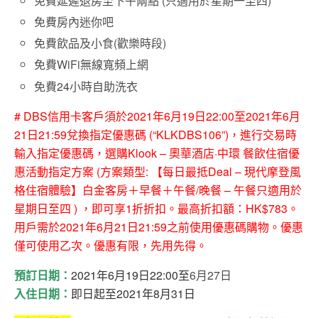
免費延遲退房至下午兩點 (只適用於星期一至四)
免費房內迷你吧
免費飲品及小食(歡樂時段)
免費WiFi無線寬頻上網
免費24小時自助洗衣
# DBS信用卡客戶須於2021年6月19日22:00至2021年6月
21日21:59兌換指定優惠碼 (“KLKDBS106”)，進行交易時
輸入指定優惠碼，選購Klook – 奧華酒店·中環 餐飲住宿優
惠活動指定方案 (方案類型: 【每日最抵Deal – 現代摩登風
格住宿體驗】白金客房＋早餐＋午餐/晚餐 – 午餐只適用於
星期日至四 ) ，即可享1折折扣。最高折扣額：HK$783。
用戶需於2021年6月21日21:59之前使用優惠碼購物。優惠
僅可使用乙次。優惠有限，先用先得。
預訂日期：
2021
年6
月19
日22:00至
6月27日
入住日期：
即日起至
2021
年8
月31
日