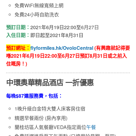
免費WiFi無線寬頻上網
免費24小時自助洗衣
預訂日期：
2021
年6
月19
日22:00至
6月27日
入住日期：
即日起至
2021
年8
月31
日
預訂網址：
flyformiles.hk/OvoloCentral
(
有興趣就記得要
喺2021年6月19日22:00至6月27日預訂8月31日或之前入
住嘅房！)
中環奧華精品酒店 一折優惠
每晚$87連服務費，包括：
1晚升級白金特大雙人床客房住宿
精選早餐兩份 (房內享用)
蘭桂坊區人氣餐廳VEDA指定兩位
午餐