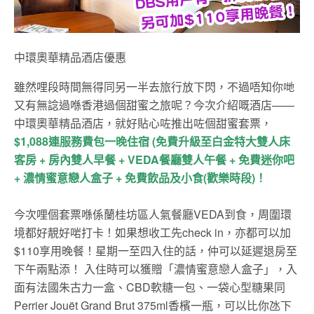
中環奧華精品酒店優惠
雖然哩段時間無得同另一半去旅行放下閃，不過唔知你哋
又有無諗過喺香港過個甜蜜之旅呢？今次介紹嘅酒店——
中環奧華精品酒店，就好貼心咗推出咗個甜蜜套票，
$1,088連服務費包一晚住
宿 (
免費升級至白金特大雙人床
客房
+ 房內雙人早餐 + VEDA餐廳雙人午餐 + 免費迷你吧
+ 濃情蜜意戀人
盒子 +
免費飲品及小食(歡樂時段)
！
今次哩個套票喺係蘭桂坊區人氣餐廳VEDA到食，周圍環
境都好靚好啱打卡！如果想收工先check in，亦都可以加
$110享用晚餐！星期一至四入住的話，仲可以延遲退房至
下午兩點添！ 入住時可以獲贈「濃情蜜意戀人盒子」，入
面有法國朱古力一盒、CBD軟糖一包、一袋心型糖果同
Perrier Jouët Grand Brut 375ml香檳一瓶，可以比你氹下