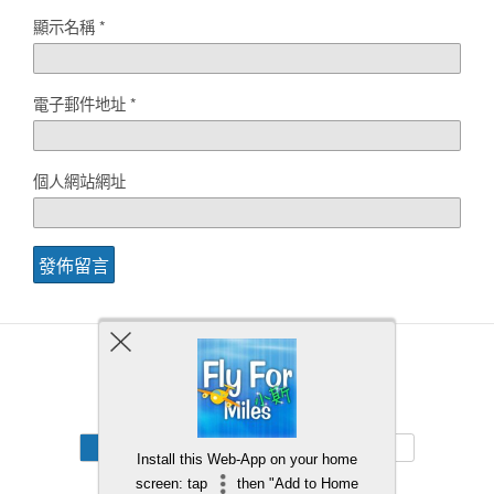
顯示名稱
*
電子郵件地址
*
個人網站網址
Back to top
Mobile
Desktop
Install this Web-App on your home
screen: tap
then "Add to Home