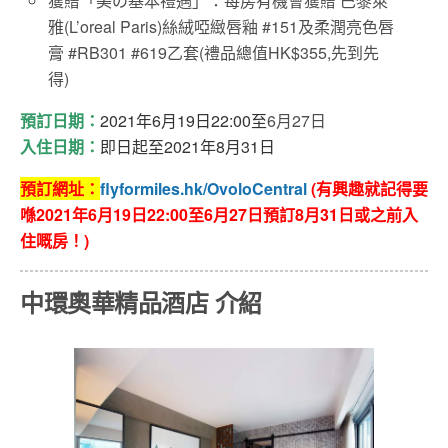
獲贈「美の基本禮遇」：每房有機會獲贈 巴黎萊
雅(L’oreal Paris)絲絨啞緻唇釉 #151及柔潤亮色唇
膏 #RB301 #619乙套(禮品總值HK$355,先到先
得)
預訂日期：
2021
年6
月19
日22:00至
6月27日
入住日期：
即日起至
2021
年8
月31
日
預訂網址：
flyformiles.hk/OvoloCentral
(
有興趣就記得要
喺2021年6月19日22:00至6月27日預訂8月31日或之前入
住嘅房！)
中環奧華精品酒店 介紹