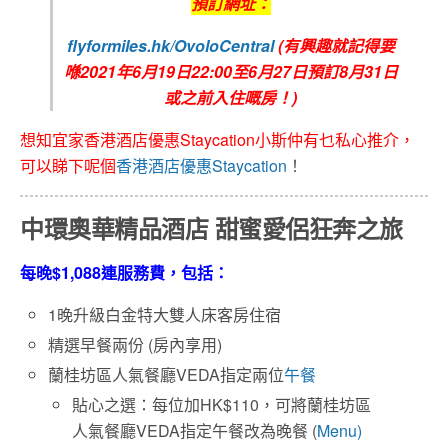
預訂網址：
flyformiles.hk/OvoloCentral
(
有興趣就記
得要
喺2021年6月19日22:00至6月27日預訂8月31日
或之前入住嘅房！)
想知宜家香港酒店優惠Staycation小斯仲有乜私心推介，
可以睇下呢個
香港酒店優惠Staycation
！
中環奧華精品酒店 甜蜜愛侶狂奔之旅
每晚$1,088連服務費，包括：
1晚升級白金特大雙人床客房住宿
精選早餐兩份 (房內享用)
蘭桂坊區人氣餐廳VEDA指定兩位
午餐
貼心之選：每位加HK$110，可將蘭桂坊區
人氣餐廳VEDA指定午餐改為晚餐 (
Menu)