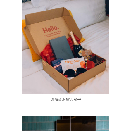
濃情蜜意戀人盒子