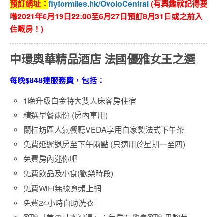
預訂網址：
flyformiles.hk/OvoloCentral
(
有興趣就記得要
喺2021年6月19日22:00至6月27日預訂8月31日或之前入
住嘅房！)
中環奧華精品酒店 法國優雅女王之選
每晚$848連服務費，包括：
1晚升級白金特大雙人床客房住宿
精選早餐兩份 (房內享用)
蘭桂坊區人氣餐廳VEDA享用自家製法式下午茶
免費延遲退房至下午兩點 (只適用於星期一至四)
免費房內迷你吧
免費飲品及小食(歡樂時段)
免費WiFi無線寬頻上網
免費24小時自助洗衣