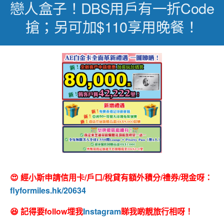
戀人盒子！DBS用戶有一折code
搶；另可加$110享用晚餐！
😍 經小斯申請信用卡/戶口/稅貸有額外積分/禮券/現金呀：
flyformiles.hk/20634
😆 記得要follow埋我
Instagram
睇我啲靚旅行相呀！