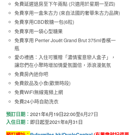
免費延遲退房至下午兩點 (只適用於星期一至四)
免費享用一盒朱古力 (來自法國的奢華朱古力品牌)
免費享用CBD軟糖一包(6粒)
免費享用一袋心型糖果
免費享用 Perrier Jouët Grand Brut 375ml香檳一
瓶
愛の禮遇：入住可獲贈「濃情蜜意戀人盒子」，
讓您們在小聚時增加情愛氛圍倍，添浪漫氣氛
免費房內迷你吧
免費飲品及小食(歡樂時段)
免費WiFi無線寬頻上網
免費24小時自助洗衣
預訂日期：
2021
年6
月19
日22:00至
6月27日
入住日期：
即日起至
2021
年8
月31
日
預訂網址：
flyformiles.hk/OvoloCentral
(
有興趣就記得要