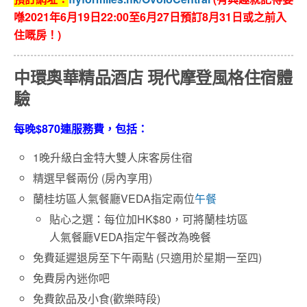
喺2021年6月19日22:00至6月27日預訂8月31日或之前入
住嘅房！)
中環奧華精品酒店 現代摩登風格住宿體
驗
每晚$870連服務費，包括：
1晚升級白金特大雙人床客房住宿
精選早餐兩份 (房內享用)
蘭桂坊區人氣餐廳VEDA指定兩位
午餐
貼心之選：每位加HK$80，可將蘭桂坊區
人氣餐廳VEDA指定午餐改為晚餐
免費延遲退房至下午兩點 (只適用於星期一至四)
免費房內迷你吧
免費飲品及小食(歡樂時段)