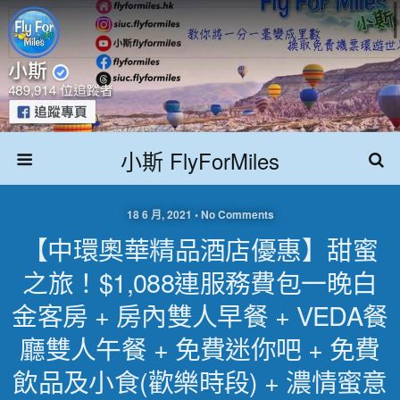
小斯 FlyForMiles
18 6 月, 2021 • No Comments
【中環奧華精品酒店優惠】甜蜜
之旅！$1,088連服務費包一晚白
金客房 + 房內雙人早餐 + VEDA餐
廳雙人午餐 + 免費迷你吧 + 免費
飲品及小食(歡樂時段) + 濃情蜜意