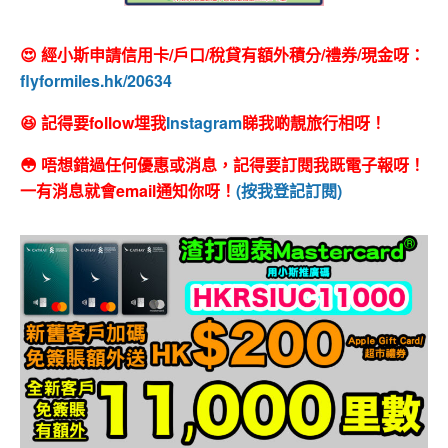
😍 經小斯申請信用卡/戶口/稅貸有額外積分/禮券/現金呀：
flyformiles.hk/20634
😆 記得要follow埋我
Instagram
睇我啲靚旅行相呀！
😳 唔想錯過任何優惠或消息，記得要訂閱我既電子報呀！
一有消息就會email通知你呀！
(按我登記訂閱)