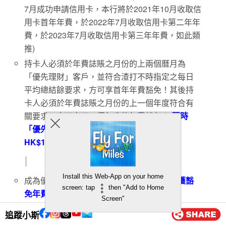
7月成功申請信用卡，本行將於2021年10月收取信
用卡首年年費，於2022年7月收取信用卡第二年年
費，於2023年7月收取信用卡第三年年費，如此類
推)
持卡人必須於年費誌賬之月份的上兩個曆月為
「優先理財」客戶，並符合渣打不時指定之每日
平均總結餘要求，方可享首年年費豁免！其後持
卡人必須於年費誌賬之月份的上一個年度符合有
關要求，方可享下一個年度的年費豁免！
(
現時
「優先理財」客戶每日平均總結餘要求是
HK$1,000,000)
渣打國泰Mastercard-優先私人理財
Install this Web-App on your home
成為優先私人理財客戶，並
符合有關要求可獲豁
screen: tap
then "Add to Home
免年費HK$8,000
Screen"
渣打將於發卡日起計第三個曆月向主卡持卡人收
追蹤小斯
取信用卡首年年費