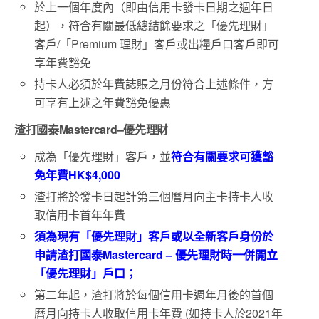
於上一個年度內（即由信用卡發卡日期之週年日
起），符合有關最低總結餘要求之「優先理財」
客戶/「Premium 理財」客戶或出糧戶口客戶即可
享年費豁免
持卡人必須於年費誌賬之月份符合上述條件，方
可享有上述之年費豁免優惠
渣打國泰
Mastercard
–
優先理財
成為「優先理財」客戶，並
符合有關要求可獲豁
免年費HK$4,000
渣打將於發卡日起計第三個曆月向主卡持卡人收
取信用卡首年年費
須為現有「優先理財」客戶
或
以全新客戶身份於
申請渣打國泰
Mastercard
–
優先理財時一併開立
「優先
理財」戶口；
第二年起，渣打將於每個信用卡週年月後的首個
曆月向持卡人收取信用卡年費 (如持卡人於2021年