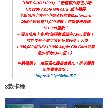
「HKRSIUC11000」！新舊客戶都送小斯
HK$200 Apple Gift card/ 超市禮券
– 全新信用卡客戶*申請渣打國泰Mastercard，
加碼免簽賬有11,000里數！迎新兼賺高達
131,000里數！
– 現有信用卡客戶#加碼免簽賬有7,000里數！
– 額外仲有十周年限定盲盒迎新！大獎
1,000,000里/HK$10,000 Apple Gift Card或者
最少都有2,000里！）
申請呢張卡一定要做咗國泰會員先，所以要登
記埋做會員呀：
https://bit.ly/40NmdDZ
3款卡種