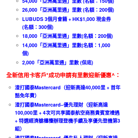
54,000
「亞洲萬里通」里數
(
名額：150
個
)
26,000
「亞洲萬里通」里數
(
名額：2
00
個
)
LUBUDS 3個月會籍 + HK$1,000 現金券
(名額：300個)
18,000「
亞洲萬里通」里數
(
名額：
200
個
)
14,000「
亞洲萬里通」里數
(
名額：1,0
00
個
)
2,000
「亞洲萬里通」里數
(保底
)
全新信用卡客戶*成功申請有里數迎新優惠^：
渣打國泰
Mastercard
（迎新高達
4
0,000
里
+
首年
豁免年費）
渣打國泰
Mastercard–
優先理財（迎新高達
100,000
里
+ 4
次可共享國泰航空商務貴賓室禮遇
+
特選經濟艙櫃檯辦理登機手續及享優先登機第
3
組）
渣打國泰
Mastercard–
優先私人理財（迎新高達