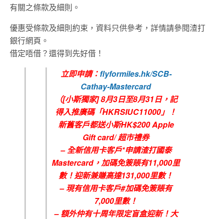
有關之條款及細則。
優惠受條款及細則約束，資料只供參考，詳情請參閱渣打
銀行網頁。
借定唔借？還得到先好借！
立即申請：
flyformiles.hk/SCB-
Cathay-Mastercard
（[小斯獨家] 8月3日至8月31日，記
得入推廣碼「HKRSIUC11000」！
新舊客戶都送小斯HK$200 Apple
Gift card/ 超市禮券
– 全新信用卡客戶*申請渣打國泰
Mastercard，加碼免簽賬有11,000里
數！迎新兼賺高達131,000里數！
– 現有信用卡客戶#加碼免簽賬有
7,000里數！
– 額外仲有十周年限定盲盒迎新！大