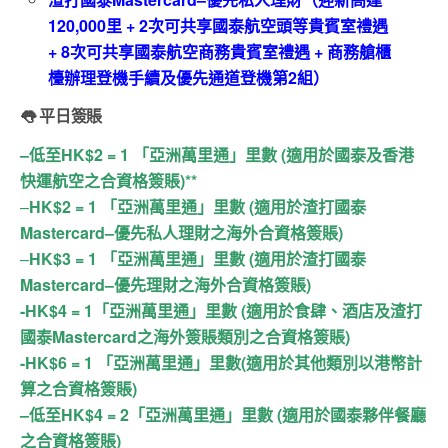
120,000
里
+ 2
次可共享國泰航空頭等貴賓室禮遇
+ 8
次可共享國泰航空商務貴賓室禮遇
+
商務艙櫃
檯辦理登機手續及優先通道登機第2組）
👅 平日簽賬
–
低至
HK$2 = 1
「亞洲萬里通」里數
(
適用於國泰及香港
快運航空之合資格簽賬
)**
–
HK$2 = 1
「亞洲萬里通」里數
(
適用於渣打國泰
Mastercard–
優先私人理財之海外合資格簽賬
)
–
HK$3 = 1
「亞洲萬里通」里數
(
適用於渣打國泰
Mastercard–
優先理財之海外合資格簽賬
)
-HK$4 = 1
「亞洲萬里通」里數
(
適用於食肆、酒店及渣打
國泰
Mastercard
之海外簽賬類別之合資格簽賬
)
-HK$6 = 1
「亞洲萬里通」里數
(
適用於其他類別以港幣計
算之合資格簽賬
)
–
低至
HK$4 = 2
「亞洲萬里通」里數
(
適用
於國泰夥伴餐廳
之合資格簽賬
)