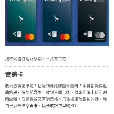
按不同渣打理財級別，一共有三款！
實體卡
收到張實體卡啦！估唔到係比睇圖仲靚呀！本身都覺得佢
簡約設計得黎係幾型，收到實體卡後，原來佢張卡係有啲
暗紋咁，低調得黎又有啲型格～只係如果放銀包的話，我
自己就唔鍾意直卡，橫卡放銀包型啲XD