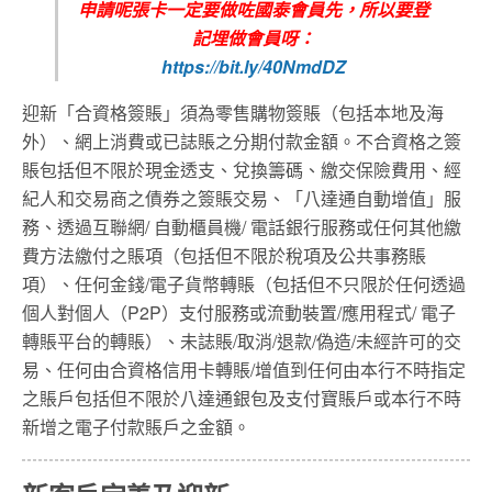
申請呢張卡一定要做咗國泰會員先，所以要登
記埋做會員呀：
https://bit.ly/40NmdDZ
迎新「合資格簽賬」須為零售購物簽賬（包括本地及海
外）、網上消費或已誌賬之分期付款金額。不合資格之簽
賬包括但不限於現金透支、兌換籌碼、繳交保險費用、經
紀人和交易商之債券之簽賬交易、「八達通自動增值」服
務、透過互聯網/ 自動櫃員機/ 電話銀行服務或任何其他繳
費方法繳付之賬項（包括但不限於稅項及公共事務賬
項）、任何金錢/電子貨幣轉賬（包括但不只限於任何透過
個人對個人（P2P）支付服務或流動裝置/應用程式/ 電子
轉賬平台的轉賬）、未誌賬/取消/退款/偽造/未經許可的交
易、任何由合資格信用卡轉賬/增值到任何由本行不時指定
之賬戶包括但不限於八達通銀包及支付寶賬戶或本行不時
新增之電子付款賬戶之金額。