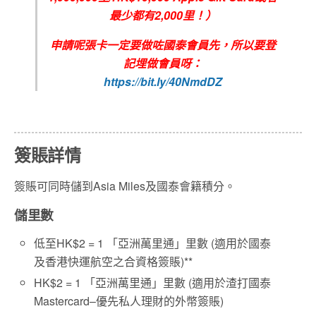
最少都有2,000里！）
申請呢張卡一定要做咗國泰會員先，所以要登
記埋做會員呀：
https://bit.ly/40NmdDZ
簽賬詳情
簽賬可同時儲到Asia Miles及國泰會籍積分。
儲里數
低至HK$2 = 1 「亞洲萬里通」里數 (適用於國泰
及香港快運航空之合資格簽賬)**
HK$2 = 1 「亞洲萬里通」里數 (適用於渣打國泰
Mastercard–優先私人理財的外幣簽賬)