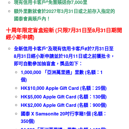
#
現有信用卡客戶
免簽賬送你
7
,000
里
額外里數就會於
2027
年3
月
31
日或之前存入指定的
國泰會員賬戶內！
十周年限定盲盒迎新 (只限7月31日至8月31日期間
經小斯申請)
全新信用卡客戶
*
及
現有信用卡客戶
#
於7
月31
日至
8
月31
日經小斯申請並於10
月
11
日或之前獲批卡，
即可自動參加抽盲盒，獎品如下：
1,000,000 「亞洲萬里通」里數 (
名額：
1
個
)
HK$10,000 Apple Gift Card (
名額：25
個
)
HK$5,000 Apple Gift Card (
名額：130
個
)
HK$2,000 Apple Gift Card (
名額：900
個
)
國泰 X Samsonite 20吋行李箱1個 (
名額：
3
50
個
)