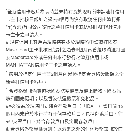
*
全新信用卡客戶為現時並未持有及於現時所申請渣打信用
卡主卡批核日起計之過去6個月內沒有取消任何由渣打銀
行(香港)有限公司發行之渣打信用卡或MANHATTAN信用
卡主卡之申請人。
# 現有信用卡客戶為現時持有或於現時所申請渣打國泰
Mastercard主卡批核日起計之過去6個月內曾經取消渣打國
泰Mastercard外或任何由本行發行之渣打信用卡或
MANHATTAN信用卡主卡之申請人。
^
適用於指定信用卡首2個月內累積指定合資格簽賬額之全
新渣打信用卡客戶。
**
合資格簽賬消費包括國泰航空機票及機上購物、國泰品
味和國泰假期；以及香港快運機票和免稅品。
##必須為於現時開立綜合存款戶口（「IDA」）當日前 12
個月內未曾於本行持有任何存款戶口，包括儲蓄戶口、往
來 /支票戶口、綜合存款戶口及定期存款戶口
& 合資格外幣簽賬類別：以港幣之外的任何貨幣誌賬於信