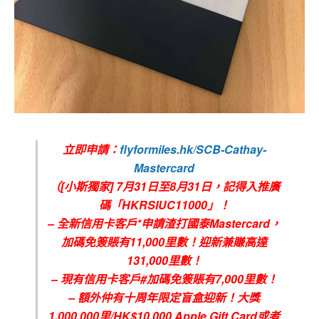
立即申請：
flyformiles.hk/SCB-Cathay-
Mastercard
（[小斯獨家] 7月31日至8月31日，記得入推廣
碼「HKRSIUC11000」！
– 全新信用卡客戶*申請渣打國泰Mastercard，
加碼免簽賬有11,000里數！迎新兼賺高達
131,000里數！
– 現有信用卡客戶#加碼免簽賬有7,000里數！
– 額外仲有十周年限定盲盒迎新！大獎
1,000,000里/HK$10,000 Apple Gift Card或者