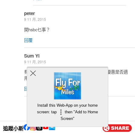
peter
9 11 月, 2015
関hsbc乜事？
回覆
Sum Yi
9 11 月, 2015
有張建行Visa信用卡係同AIA 聯營, 請問以上優惠是否適
用於AIA建行呢張VISA卡呢?
回覆
小斯
Install this Web-App on your home
10 11 月, 2015
screen: tap
then "Add to Home
Screen"
一樣，只係少150蚊
追蹤小斯
回覆