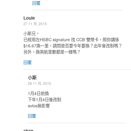
回覆
Louie
27 11 月, 2015
小斯兄，
已經用左HSBC signature 找 CCB 雙幣卡，照你講係
$16.67換一里，請問是否要今年要換？出年會改制嗎？
另外，換英航里數都是一樣嗎？
回覆
小斯
28 11 月, 2015
1月4日前換
下年1月4日後改制
avios無影響
回覆
chan