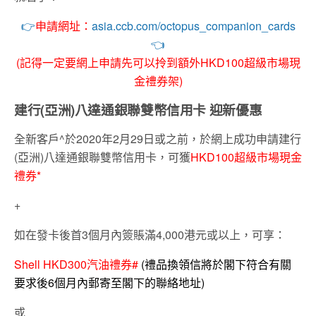
👉
申請網址：
asia.ccb.com/octopus_companion_cards
👈
(記得一定要網上申請先可以拎到額外HKD100超級市場現
金禮券架)
建行(亞洲)八達通銀聯雙幣信用卡 迎新優惠
全新客戶^於2020年2月29日或之前，於網上成功申請建行
(亞洲)八達通銀聯雙幣信用卡，可獲
HKD100超級市場現金
禮券*
+
如在發卡後首3個月內簽賬滿4,000港元或以上，可享：
Shell HKD300汽油禮券#
(禮品換領信將於閣下符合有關
要求後6個月內郵寄至閣下的聯絡地址)
或