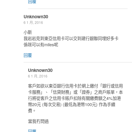
回覆
Unknown30
6 1 月, 2016
小斯
我岩岩見到東亞信用卡可以交到建行銀聯同埋好多卡
係咪可以有miles呢
回覆
Unknown30
6 1 月, 2016
客戶如欲以東亞銀行信用卡於網上繳付「銀行或信用
卡服務」、「信貸財務」或「證券」之商戶賬單，本
行將從客戶之信用卡賬戶扣除有關繳費額之4%加港
幣20元 (每次交易) (最低為港幣100元) 作為手續
費。
當我冇問過
回覆