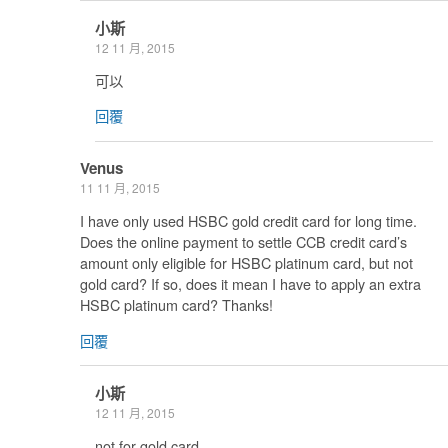
小斯
12 11 月, 2015
可以
回覆
Venus
11 11 月, 2015
I have only used HSBC gold credit card for long time.
Does the online payment to settle CCB credit card’s
amount only eligible for HSBC platinum card, but not
gold card? If so, does it mean I have to apply an extra
HSBC platinum card? Thanks!
回覆
小斯
12 11 月, 2015
not for gold card