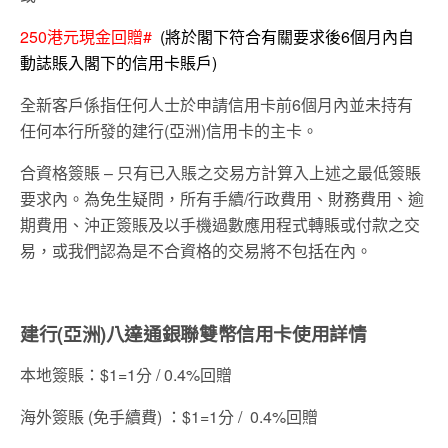
250港元現金回贈#
(將於閣下符合有關要求後6個月內自
動誌賬入閣下的信用卡賬戶)
全新客戶係指任何人士於申請信用卡前6個月內並未持有
任何本行所發的建行(亞洲)信用卡的主卡。
合資格簽賬 – 只有已入賬之交易方計算入上述之最低簽賬
要求內。為免生疑問，所有手續/行政費用、財務費用、逾
期費用、沖正簽賬及以手機過數應用程式轉賬或付款之交
易，或我們認為是不合資格的交易將不包括在內。
建行(亞洲)八達通銀聯雙幣信用卡使用詳情
本地簽賬：$1=1分 / 0.4%回贈
海外簽賬 (免手續費) ：$1=1分 / 0.4%回贈