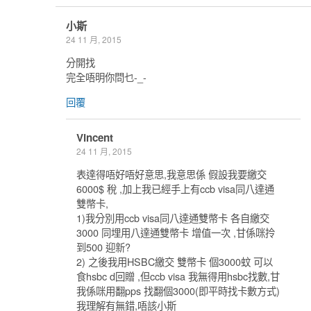
小斯
24 11 月, 2015
分開找
完全唔明你問乜-_-
回覆
Vincent
24 11 月, 2015
表達得唔好唔好意思,我意思係 假設我要繳交
6000$ 稅 ,加上我已經手上有ccb visa同八達通
雙幣卡,
1)我分別用ccb visa同八達通雙幣卡 各自繳交
3000 同埋用八達通雙幣卡 增值一次 ,甘係咪拎
到500 迎新?
2) 之後我用HSBC繳交 雙幣卡 個3000蚊 可以
食hsbc d回贈 ,但ccb visa 我無得用hsbc找數,甘
我係咪用翻pps 找翻個3000(即平時找卡數方式)
我理解有無錯,唔該小斯