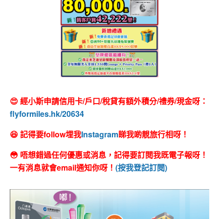
😍 經小斯申請信用卡/戶口/稅貸有額外積分/禮券/現金呀：
flyformiles.hk/20634
😆 記得要follow埋我
Instagram
睇我啲靚旅行相呀！
😳 唔想錯過任何優惠或消息，記得要訂閱我既電子報呀！
一有消息就會email通知你呀！
(按我登記訂閱)