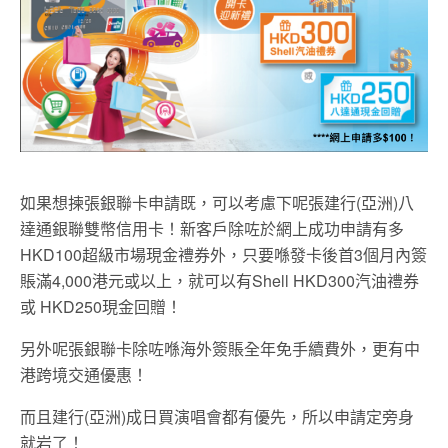
如果想揀張銀聯卡申請既，可以考慮下呢張建行(亞洲)八
達通銀聯雙幣信用卡！新客戶除咗於網上成功申請有多
HKD100超級市場現金禮券外，只要喺發卡後首3個月內簽
賬滿4,000港元或以上，就可以有Shell HKD300汽油禮券
或 HKD250現金回贈！
另外呢張銀聯卡除咗喺海外簽賬全年免手續費外，更有中
港跨境交通優惠！
而且建行(亞洲)成日買演唱會都有優先，所以申請定旁身
就岩了！