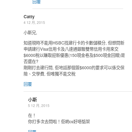
回覆
Catty
4 12 月, 2015
小斯兄,
知道現時不能用HSBC找建行卡的卡數儲積分, 但想問新
申請建行Visa信用卡及八達通銀聯雙幣信用卡用來交
$6000稅以賺取迎新優惠(150現金卷及$500現金回贈)是
否還在?
剛剛打去建行問, 佢地話那個簽$6000的要求可以係交保
險、交學費, 但唯獨不能交稅
回覆
小斯
5 12 月, 2015
在！
你打多次去問啦！佢啲cs好唔惦架
回覆