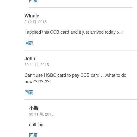
Winnie
3 12 月, 2015
I applied this CCB card and it just arrived today >.<
回覆
John
30 11 月, 2015
Can’t use HSBC card to pay CCB card… .what to do
now???!??!?!
回覆
小斯
30 11 月, 2015
nothing
回覆