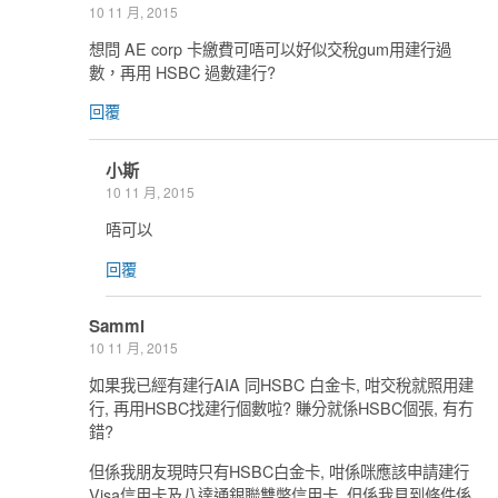
10 11 月, 2015
想問 AE corp 卡繳費可唔可以好似交稅gum用建行過
數，再用 HSBC 過數建行?
回覆
小斯
10 11 月, 2015
唔可以
回覆
Sammi
10 11 月, 2015
如果我已經有建行AIA 同HSBC 白金卡, 咁交稅就照用建
行, 再用HSBC找建行個數啦? 賺分就係HSBC個張, 有冇
錯?
但係我朋友現時只有HSBC白金卡, 咁係咪應該申請建行
Visa信用卡及八達通銀聯雙幣信用卡, 但係我見到條件係