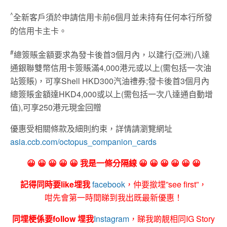
^
全新客戶須於申請信用卡前6個月並未持有任何本行所發
的信用卡主卡。
#
總簽賬金額要求為發卡後首3個月內，以建行(亞洲)八達
通銀聯雙幣信用卡簽賬滿4,000港元或以上(需包括一次油
站簽賬)，可享Shell HKD300汽油禮券;發卡後首3個月內
總簽賬金額達HKD4,000或以上(需包括一次八達通自動增
值),可享250港元現金回贈
優惠受相關條款及細則約束，詳情請瀏覽網址
asia.ccb.com/octopus_companion_cards
😀 😀 😀 😀 😀 我是一條分隔線 😀 😀 😀 😀 😀 😀
記得同時要like埋我
facebook
，仲要撳埋”see first”，
咁先會第一時間睇到我出既最新優惠！
同埋梗係要follow 埋我
Instagram
，睇我啲靚相同IG Story