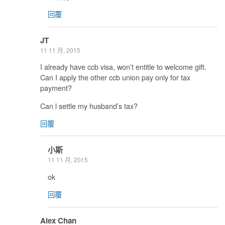
回覆
JT
11 11 月, 2015
I already have ccb visa, won’t entitle to welcome gift.
Can I apply the other ccb union pay only for tax
payment?
Can l settle my husband’s tax?
回覆
小斯
11 11 月, 2015
ok
回覆
Alex Chan