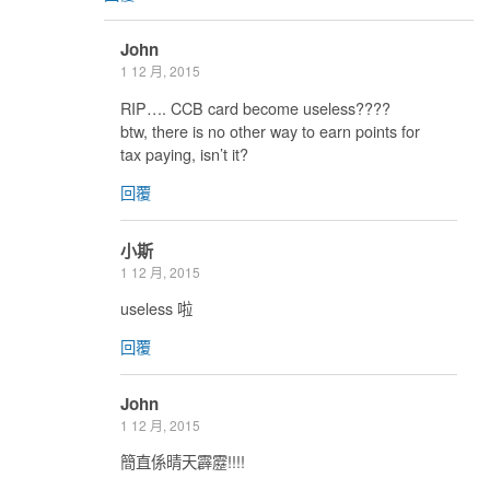
John
1 12 月, 2015
RIP…. CCB card become useless????
btw, there is no other way to earn points for
tax paying, isn’t it?
回覆
小斯
1 12 月, 2015
useless 啦
回覆
John
1 12 月, 2015
簡直係晴天霹靂!!!!