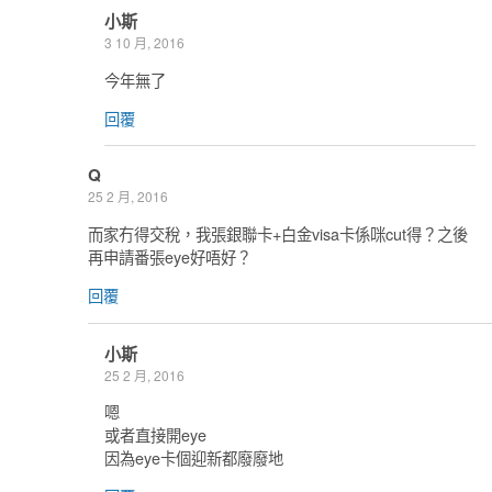
小斯
3 10 月, 2016
今年無了
回覆
Q
25 2 月, 2016
而家冇得交稅，我張銀聯卡+白金visa卡係咪cut得？之後
再申請番張eye好唔好？
回覆
小斯
25 2 月, 2016
嗯
或者直接開eye
因為eye卡個迎新都廢廢地