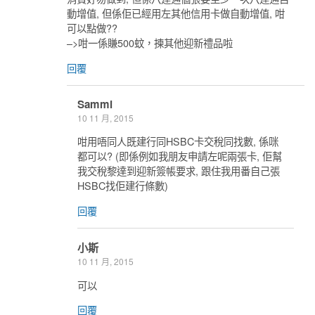
動增值, 但係佢已經用左其他信用卡做自動增值, 咁
可以點做??
–>咁一係賺500蚊，揀其他迎新禮品啦
回覆
Sammi
10 11 月, 2015
咁用唔同人既建行同HSBC卡交稅同找數, 係咪
都可以? (即係例如我朋友申請左呢兩張卡, 佢幫
我交稅黎達到迎新簽帳要求, 跟住我用番自己張
HSBC找佢建行條數)
回覆
小斯
10 11 月, 2015
可以
回覆