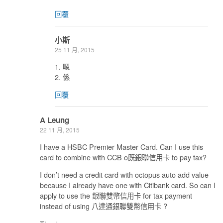
回覆
小斯
25 11 月, 2015
1. 嗯
2. 係
回覆
A Leung
22 11 月, 2015
I have a HSBC Premier Master Card. Can I use this
card to combine with CCB o既銀聯信用卡 to pay tax?
I don’t need a credit card with octopus auto add value
because I already have one with Citibank card. So can I
apply to use the 銀聯雙幣信用卡 for tax payment
instead of using 八達通銀聯雙幣信用卡 ?