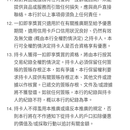
提供貨品或服務而引致任何損失，應與商戶直接
聯絡。本行於以上事項毋須負上任何責任。
一扣即享獎賞只適用於在有關推廣期至給予優惠
期間，適用信用卡戶口信用狀況良好、仍然有效
及無欠繳 (概由本行全權酌情決定) 之持卡人。本
行可全權酌情決定持卡人是否合資格享有優惠。
持卡人獲得一扣即享獎賞的資格，將由本行按其
交易紀錄全權酌情決定。持卡人必須保留任何簽
賬的簽賬存根正本，如有爭議，本行保留權利要
求持卡人提供有關簽賬存根正本、其他文件或證
據以作核實。已遞交的簽賬存根、文件及/或證據
將不獲發還。如就任何簽賬，本行的紀錄與持卡
人的紀錄不符，概以本行的紀錄為準。
持卡人不得濫用本推廣或違反本推廣的規定，否
則本行將在不作通知下從持卡人的戶口扣除優惠
的價值及/或採取行動以追討有關金額。