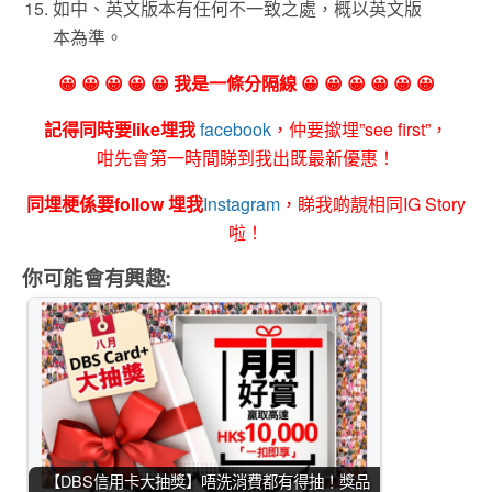
如中、英文版本有任何不一致之處，概以英文版
本為準。
😀 😀 😀 😀 😀 我是一條分隔線 😀 😀 😀 😀 😀 😀
記得同時要like埋我
facebook
，仲要撳埋”see first”，
咁先會第一時間睇到我出既最新優惠！
同埋梗係要follow 埋我
Instagram
，睇我啲靚相同IG Story
啦！
你可能會有興趣:
【DBS信用卡大抽獎】唔洗消費都有得抽！獎品