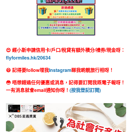
😍 經小斯申請信用卡/戶口/稅貸有額外積分/禮券/現金呀：
flyformiles.hk/20634
😆 記得要follow埋我
Instagram
睇我啲靚旅行相呀！
😳 唔想錯過任何優惠或消息，記得要訂閱我既電子報呀！
一有消息就會email通知你呀！
(按我登記訂閱)