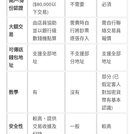
開戶
/
身
($80,000以
不需要
必須
份認證
下交易)
由店員協助
需費時自
需自行聯
大額交
並以銀行級
行將鈔票
絡交易員
易
數錢機點算
逐張存入
報價
可傳送
支援全部地
不支援部
支援全部
錢包地
址
分地址
地址
址
部分 (已
假定客人
教學
有
沒有
對加密貨
幣有基本
認識)
較高，提供
安全性
交易收據及
一般
較高
紀錄