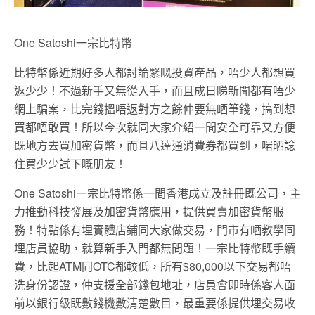
One Satoshi一宗比特幣
比特幣係近期好多人都討論緊嘅投資產品，唔少人都想買
返少少！不過新手又無從入手，而且成日睇新聞都有唔少
網上騙案，比完錢搵唔返對方之餘仲要無晒筆錢，搞到想
買都唔敢買！所以今次就同大家介紹一間安全可靠又方便
既地方去買加密貨幣，而且八達通消費券都買到，啱晒諗
住買少少試下嘅朋友！
One Satoshi一宗比特幣係一間香港成立及註冊既公司，主
力推動科技發展及加密貨幣應用，提供買賣加密貨幣服
務！特點係有埋實體店鋪同大家做交易，門市有晒教學同
埋店員協助，就算新手入門都無問題！一宗比特幣既手續
費，比起ATM同OTC都較低，所有$80,000以下交易都唔
洗身份認證，仲支援全部錢包地址，店員會即時係客人面
前以銀行級既數錢機數清楚數目，最重要係提供埋交易收