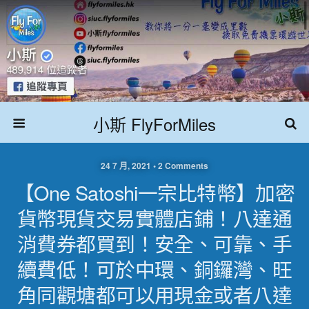
小斯 FlyForMiles
24 7 月, 2021 • 2 Comments
【One Satoshi一宗比特幣】加密
貨幣現貨交易實體店鋪！八達通
消費券都買到！安全、可靠、手
續費低！可於中環、銅鑼灣、旺
角同觀塘都可以用現金或者八達