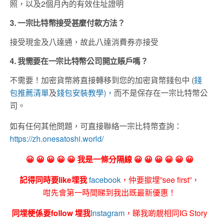
照，以及2個月內的有效住址證明
3. 一宗比特幣接受甚麼付款方法？
接受現金及八達通，故此八達消費券亦接受
​4. 我需要在一宗比特幣公司開立賬戶嗎？
不需要！加密貨幣將直接轉移到您的加密貨幣錢包中 (
錢
包推薦清單
及
錢包安裝教學)，
而不是保存在一宗比特幣公
司。
如有任何其他問題，可直接聯絡一宗比特幣查詢：
https://zh.onesatoshi.world/
😀 😀 😀 😀 😀 我是一條分隔線 😀 😀 😀 😀 😀 😀
記得同時要like埋我
facebook
，仲要撳埋”see first”，
咁先會第一時間睇到我出既最新優惠！
同埋梗係要follow 埋我
Instagram
，睇我啲靚相同IG Story