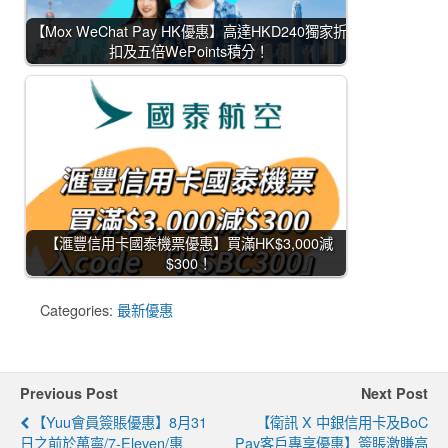
【Mox WeChat Pay HK優惠】高達HKD240獨家折
扣及五倍WePoints積分！
【滙豐信用卡國泰機票優惠】買滿HK$3,000減
$300！
Categories:
最新優惠
Previous Post
Next Post
【yuu會員簽賬優惠】8月31
【衛訊 X 中銀信用卡及BoC
日之前於萬寧/7-Eleven/惠
Pay客戶專享優惠】簽賬激賺高