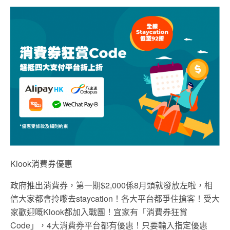
Klook消費券優惠
政府推出消費券，第一期$2,000係8月頭就發放左啦，相
信大家都會拎嚟去staycation！各大平台都爭住搶客！受大
家歡迎嘅Klook都加入戰團！宜家有「消費券狂賞
Code」，4大消費券平台都有優惠！只要輸入指定優惠