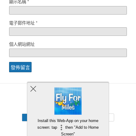
顯示名稱
*
電子郵件地址
*
個人網站網址
Back to top
Mobile
Desktop
Install this Web-App on your home
screen: tap
then "Add to Home
Screen"