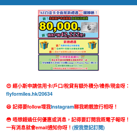
😍 經小斯申請信用卡/戶口/稅貸有額外積分/禮券/現金呀：
flyformiles.hk/20634
😆 記得要follow埋我
Instagram
睇我啲靚旅行相呀！
😳 唔想錯過任何優惠或消息，記得要訂閱我既電子報呀！
一有消息就會email通知你呀！
(按我登記訂閱)