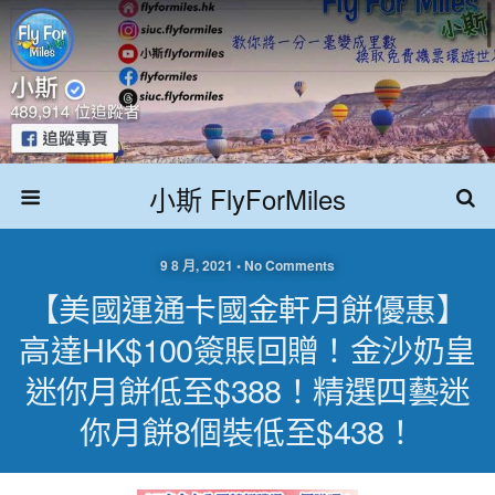
小斯 FlyForMiles
9 8 月, 2021 • No Comments
【美國運通卡國金軒月餅優惠】
高達HK$100簽賬回贈！金沙奶皇
迷你月餅低至$388！精選四藝迷
你月餅8個裝低至$438！