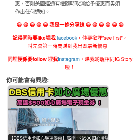
惠，否則美國運通有權隨時取消給予優惠而毋須
作出任何通知。
😀 😀 😀 😀 😀 我是一條分隔線 😀 😀 😀 😀 😀 😀
記得同時要like埋我
facebook
，仲要撳埋”see first”，
咁先會第一時間睇到我出既最新優惠！
同埋梗係要follow 埋我
Instagram
，睇我啲靚相同IG Story
啦！
你可能會有興趣:
【DBS信用卡如心廣場優惠】高達HK$500如心廣場