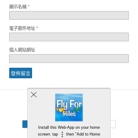
顯示名稱
*
電子郵件地址
*
個人網站網址
Back to top
Mobile
Desktop
Install this Web-App on your home
screen: tap
then "Add to Home