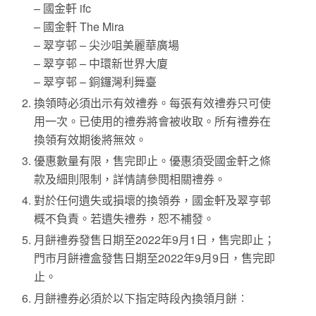
– 國金軒 ifc
– 國金軒 The Mira
– 翠亨邨 – 尖沙咀美麗華廣場
– 翠亨邨 – 中環新世界大廈
– 翠亨邨 – 銅鑼灣利舞臺
換領時必須出⽰有效禮券。每張有效禮券只可使
⽤⼀次。已使用的禮券將會被收取。所有禮券在
換領有效期後將無效。
優惠數量有限，售完即⽌。優惠須受國金軒之條
款及細則限制，詳情請參閱相關禮券。
對於任何遺失或損壞的換領券，國金軒及翠亨邨
概不負責。若遺失禮券，恕不補發。
月餅禮券發售日期至2022年9月1日，售完即止；
門市月餅禮盒發售日期至2022年9月9日，售完即
止。
月餅禮券必須於以下指定時段內換領月餅︰