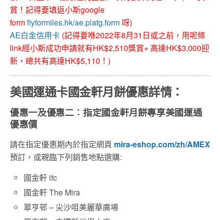
賞！記得要填返小斯google
form
flyformiles.hk/ae.platg.form
呀)
AE白金信用卡
(記得要喺2022年8月31日或之前，用呢條
link經小斯成功申請就有HK$2,510獎賞+ 高達HK$3,000迎
新，總共有高達HK$5,110！)
美國運通卡國金軒月餅優惠詳情：
優惠一及優惠二︰指定國金軒月餅專享美國運通
優惠價
請在指定優惠期內於指定網⾴
mira-eshop.com/zh/AMEX
預訂，或親臨下列銷售地點選購:
國金軒 ifc
國金軒 The Mira
翠亨邨 – 尖沙咀美麗華廣場