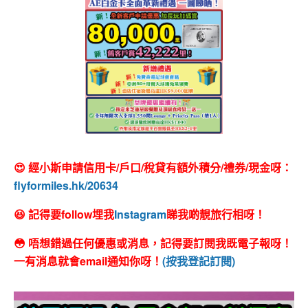
😍 經小斯申請信用卡/戶口/稅貸有額外積分/禮券/現金呀：
flyformiles.hk/20634
😆 記得要follow埋我
Instagram
睇我啲靚旅行相呀！
😳 唔想錯過任何優惠或消息，記得要訂閱我既電子報呀！
一有消息就會email通知你呀！
(按我登記訂閱)