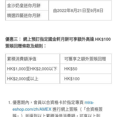
金沙奶皇迷你月餅
由2022年8月21日至9月8日
精選四藝迷你月餅
優惠三︰ 網上預訂指定國金軒月餅可享額外高達 HK$100
簽賬回贈條款及細則：
累積消費額淨值
可獲享之額外簽賬回贈
HK$1,000至HK$2,000以下
HK$50
HK$2,000或以上
HK$100
優惠期內，會員以合資格卡於指定專⾴
mira-
eshop.com/zh/AMEX
進行網上簽賬（「合資格簽
賬」）並達到以上累積淨值消費額，可享以上列