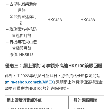
– 古早味鳳梨迷你
月餅
– 金沙奶皇迷你月
HK$438
HK$488
餅
– 玫瑰醬洛神花奶
皇迷你月餅
– 有機無花果山楂
甘橘蓉月餅
原價: HK$518
優惠三︰網上預訂可享額外高達HK$100簽賬回贈
此外，由2022年8月8日至14日，憑合資格卡於指定網站
(
mira-eshop.com/zh/AMEX
) 累積網上消費淨值滿特定金
額更可獲高達HK$100額外簽賬回贈。
網上累積消費額淨值
額外簽賬回贈